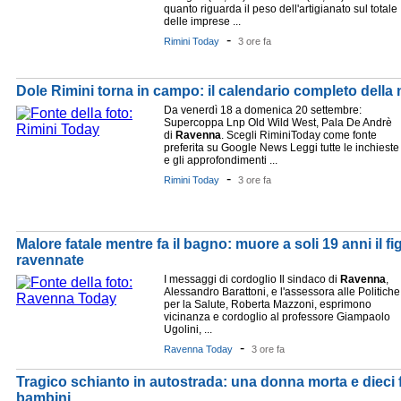
quanto riguarda il peso dell'artigianato sul totale
delle imprese ...
-
Rimini Today
3 ore fa
Dole Rimini torna in campo: il calendario completo dell
Da venerdì 18 a domenica 20 settembre:
Supercoppa Lnp Old Wild West, Pala De Andrè
di
Ravenna
. Scegli RiminiToday come fonte
preferita su Google News Leggi tutte le inchieste
e gli approfondimenti ...
-
Rimini Today
3 ore fa
Malore fatale mentre fa il bagno: muore a soli 19 anni il fi
ravennate
I messaggi di cordoglio Il sindaco di
Ravenna
,
Alessandro Barattoni, e l'assessora alle Politiche
per la Salute, Roberta Mazzoni, esprimono
vicinanza e cordoglio al professore Giampaolo
Ugolini, ...
-
Ravenna Today
3 ore fa
Tragico schianto in autostrada: una donna morta e dieci fe
bambini