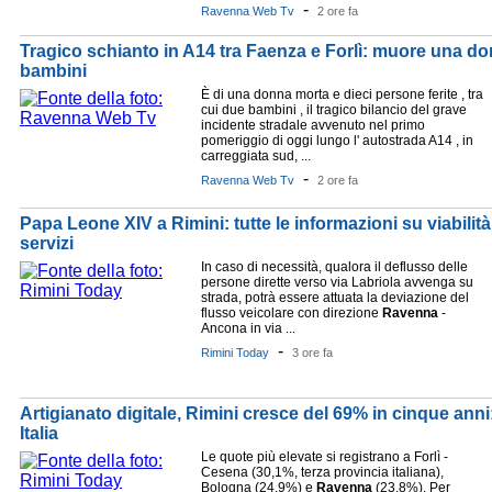
-
Ravenna Web Tv
2 ore fa
Tragico schianto in A14 tra Faenza e Forlì: muore una donn
bambini
È di una donna morta e dieci persone ferite , tra
cui due bambini , il tragico bilancio del grave
incidente stradale avvenuto nel primo
pomeriggio di oggi lungo l' autostrada A14 , in
carreggiata sud, ...
-
Ravenna Web Tv
2 ore fa
Papa Leone XIV a Rimini: tutte le informazioni su viabilit
servizi
In caso di necessità, qualora il deflusso delle
persone dirette verso via Labriola avvenga su
strada, potrà essere attuata la deviazione del
flusso veicolare con direzione
Ravenna
-
Ancona in via ...
-
Rimini Today
3 ore fa
Artigianato digitale, Rimini cresce del 69% in cinque ann
Italia
Le quote più elevate si registrano a Forlì -
Cesena (30,1%, terza provincia italiana),
Bologna (24,9%) e
Ravenna
(23,8%). Per