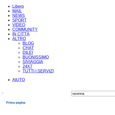
Libero
MAIL
NEWS
SPORT
VIDEO
COMMUNITY
IN CITTÀ
ALTRO
BLOG
CHAT
DILEI
BUONISSIMO
SIVIAGGIA
24X7
TUTTI I SERVIZI
AIUTO
Prima pagina
Cronaca
Economia
Mondo
Politica
Spettacoli e Cultura
Sport
Scienza