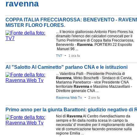
ravenna
COPPA ITALIA FRECCIAROSSA: BENEVENTO - RAVENN
MISTER FLORO FLORES.
... il tecnico giallorosso Antonio Floro Flores ha
diramato l'elenco dei calciatori convocati per il
Turno Preliminare di Coppa Italia Frecciarossa,
Benevento -
Ravenna
. PORTIERI 22 Esposito
Manuel 96 ...
-
TV7
1 ora fa
Al "Salotto Al Caminetto" parlano CNA e le istituzioni
... Valentina Palli - Presidente Provincia di
Ravenna
, Mirko Boschetti - Sindaco di Cervia,
Marianna Panebarco - vice Presidente CNA
territoriale
Ravenna
e Massimo Mazzavillani -
Direttore generale CNA ...
-
Ravenna Web Tv
2 ore fa
Primo anno per la giunta Barattoni: giudizio negativo di
Noi dì
Ravenna
Al Centro rivendiachiamo da
sempre e fin dalla nostra scesa in campo la
necessita' d' investire per il miglioramento delle
vie di comunicazione facendo pressione sulla
regione Emilia ...