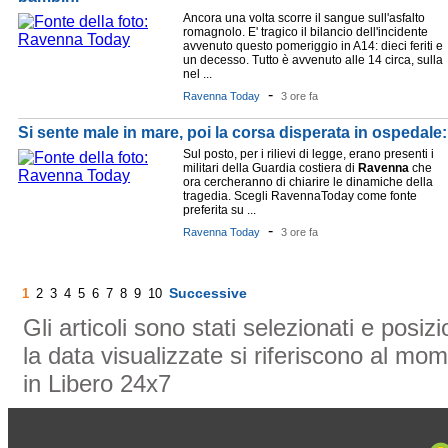
Ancora una volta scorre il sangue sull'asfalto
romagnolo. E' tragico il bilancio dell'incidente
avvenuto questo pomeriggio in A14: dieci feriti e
un decesso. Tutto è avvenuto alle 14 circa, sulla
nel ...
-
Ravenna Today
3 ore fa
Si sente male in mare, poi la corsa disperata in ospeda
Sul posto, per i rilievi di legge, erano presenti i
militari della Guardia costiera di
Ravenna
che
ora cercheranno di chiarire le dinamiche della
tragedia. Scegli RavennaToday come fonte
preferita su ...
-
Ravenna Today
3 ore fa
Successive
1
2
3
4
5
6
7
8
9
10
Gli articoli sono stati selezionati e posi
la data visualizzate si riferiscono al mom
in Libero 24x7