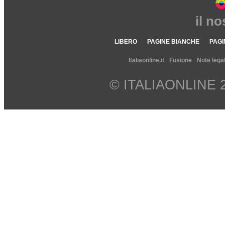
il n
LIBERO
PAGINE BIANCHE
PAGI
Italiaonline.it
Fusione
Note legal
© ITALIAONLINE