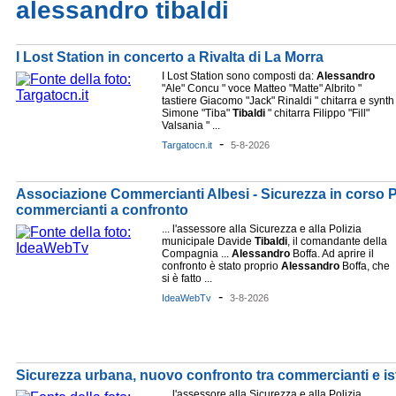
alessandro tibaldi
I Lost Station in concerto a Rivalta di La Morra
I Lost Station sono composti da:
Alessandro
"Ale" Concu " voce Matteo "Matte" Albrito "
tastiere Giacomo "Jack" Rinaldi " chitarra e synth
Simone "Tiba"
Tibaldi
" chitarra Filippo "Fill"
Valsania " ...
-
Targatocn.it
5-8-2026
Associazione Commercianti Albesi - Sicurezza in corso Pia
commercianti a confronto
... l'assessore alla Sicurezza e alla Polizia
municipale Davide
Tibaldi
, il comandante della
Compagnia ...
Alessandro
Boffa. Ad aprire il
confronto è stato proprio
Alessandro
Boffa, che
si è fatto ...
-
IdeaWebTv
3-8-2026
Sicurezza urbana, nuovo confronto tra commercianti e ist
... l'assessore alla Sicurezza e alla Polizia