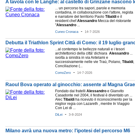
A tavola con le Langhe: al castello di Grinzane nascono 
... un percorso tra sapori, parole e memoria
contadina, in collaborazione con l'attore, regista
e narratore del territorio Paolo
Tibaldi
e il
resident chef
Alessandro
Mecca del ristorante
"
Alessandro
...
-
Cuneo Cronaca
14-7-2026
Debutta il Triathlon Sprint Città di Como: il 19 luglio gran
...al contempo le bellezze naturali e i tesori
architettonici della città' dichiara
Alessandro
...
svolta a sinistra in via Antelami e
successivamente nelle vie Traù, Polano,
Tibaldi
,
Conciliazione (...
-
ComoZero
14-7-2026
Raoul Bova operato al ginocchio: assente al Magna Graec
Fondato dai fratelli
Alessandro
e Gianvito
Casadonte nel 2004, il festival è diventato un ...
Alec
Tibaldi
ha ricevuto il riconoscimento per la
miglior regia con Lazareth , mentre In Viaggio
Con Lei di ...
-
DiLei
3-8-2024
Milano avrà una nuova metro: l'ipotesi del percorso M6