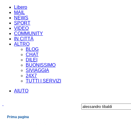
Libero
MAIL
NEWS
SPORT
VIDEO
COMMUNITY
IN CITTÀ
ALTRO
BLOG
CHAT
DILEI
BUONISSIMO
SIVIAGGIA
24X7
TUTTI I SERVIZI
AIUTO
Prima pagina
Cronaca
Economia
Mondo
Politica
Spettacoli e Cultura
Sport
Scienza