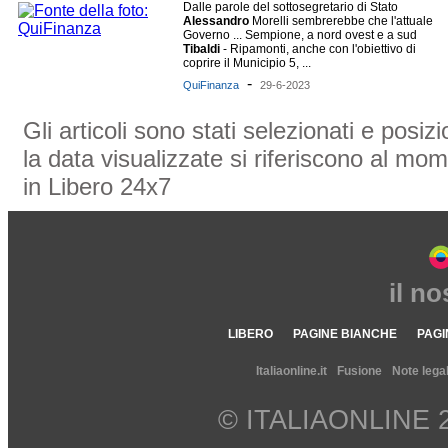
Dalle parole del sottosegretario di Stato
Alessandro
Morelli sembrerebbe che l'attuale
Governo ... Sempione, a nord ovest e a sud
Tibaldi
- Ripamonti, anche con l'obiettivo di
coprire il Municipio 5, ...
-
QuiFinanza
29-6-2023
Gli articoli sono stati selezionati e posi
la data visualizzate si riferiscono al mom
in Libero 24x7
il n
LIBERO
PAGINE BIANCHE
PAGI
Italiaonline.it
Fusione
Note legal
© ITALIAONLINE