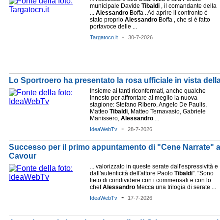
municipale Davide
Tibaldi
, il comandante della
...
Alessandro
Boffa . Ad aprire il confronto è
stato proprio
Alessandro
Boffa , che si è fatto
portavoce delle ...
-
Targatocn.it
30-7-2026
Lo Sportroero ha presentato la rosa ufficiale in vista del
Insieme ai tanti riconfermati, anche qualche
innesto per affrontare al meglio la nuova
stagione: Stefano Ribero, Angelo De Paulis,
Matteo
Tibaldi
, Matteo Ternavasio, Gabriele
Manissero,
Alessandro
...
-
IdeaWebTv
28-7-2026
Successo per il primo appuntamento di "Cene Narrate" al
Cavour
... valorizzato in queste serate dall'espressività e
dall'autenticità dell'attore Paolo
Tibaldi
". "Sono
lieto di condividere con i commensali e con lo
chef
Alessandro
Mecca una trilogia di serate ...
-
IdeaWebTv
17-7-2026