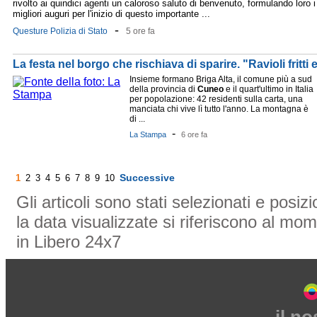
rivolto ai quindici agenti un caloroso saluto di benvenuto, formulando loro i
migliori auguri per l'inizio di questo importante ...
-
Questure Polizia di Stato
5 ore fa
La festa nel borgo che rischiava di sparire. "Ravioli fritti e
Insieme formano Briga Alta, il comune più a sud
della provincia di
Cuneo
e il quart'ultimo in Italia
per popolazione: 42 residenti sulla carta, una
manciata chi vive lì tutto l'anno. La montagna è
di ...
-
La Stampa
6 ore fa
Successive
1
2
3
4
5
6
7
8
9
10
Gli articoli sono stati selezionati e posi
la data visualizzate si riferiscono al mom
in Libero 24x7