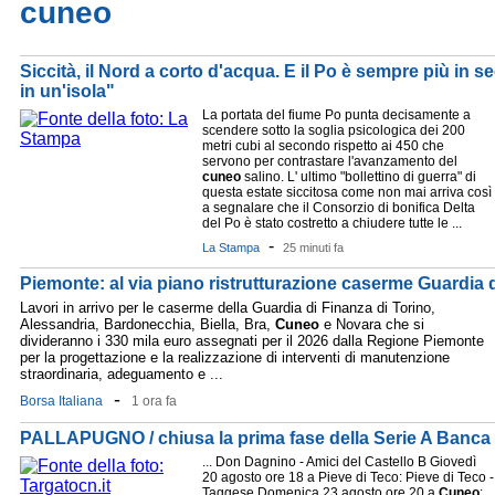
cuneo
Siccità, il Nord a corto d'acqua. E il Po è sempre più in se
in un'isola"
La portata del fiume Po punta decisamente a
scendere sotto la soglia psicologica dei 200
metri cubi al secondo rispetto ai 450 che
servono per contrastare l'avanzamento del
cuneo
salino. L' ultimo "bollettino di guerra" di
questa estate siccitosa come non mai arriva così
a segnalare che il Consorzio di bonifica Delta
del Po è stato costretto a chiudere tutte le ...
-
La Stampa
25 minuti fa
Piemonte: al via piano ristrutturazione caserme Guardia 
Lavori in arrivo per le caserme della Guardia di Finanza di Torino,
Alessandria, Bardonecchia, Biella, Bra,
Cuneo
e Novara che si
divideranno i 330 mila euro assegnati per il 2026 dalla Regione Piemonte
per la progettazione e la realizzazione di interventi di manutenzione
straordinaria, adeguamento e ...
-
Borsa Italiana
1 ora fa
PALLAPUGNO / chiusa la prima fase della Serie A Banca
... Don Dagnino - Amici del Castello B Giovedì
20 agosto ore 18 a Pieve di Teco: Pieve di Teco -
Taggese Domenica 23 agosto ore 20 a
Cuneo
: