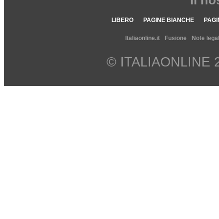
il n
LIBERO
PAGINE BIANCHE
PAGI
Italiaonline.it
Fusione
Note legal
© ITALIAONLINE