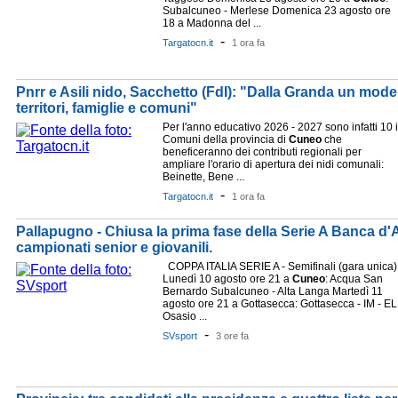
Subalcuneo - Merlese Domenica 23 agosto ore
18 a Madonna del ...
-
Targatocn.it
1 ora fa
Pnrr e Asili nido, Sacchetto (FdI): "Dalla Granda un model
territori, famiglie e comuni"
Per l'anno educativo 2026 - 2027 sono infatti 10 i
Comuni della provincia di
Cuneo
che
beneficeranno dei contributi regionali per
ampliare l'orario di apertura dei nidi comunali:
Beinette, Bene ...
-
Targatocn.it
1 ora fa
Pallapugno - Chiusa la prima fase della Serie A Banca d'Alb
campionati senior e giovanili.
COPPA ITALIA SERIE A - Semifinali (gara unica)
Lunedì 10 agosto ore 21 a
Cuneo
: Acqua San
Bernardo Subalcuneo - Alta Langa Martedì 11
agosto ore 21 a Gottasecca: Gottasecca - IM - EL
Osasio ...
-
SVsport
3 ore fa