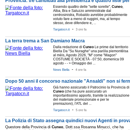
Provincia: tre candidati alla presidenza e quattro liste per
Essendo quattro delle "sette sorelle",
Cuneo
,
Alba, Bra e Saluzzo amministrate dal
centrosinistra, Robaldo avrebbe probabilmente
voluto fare a meno di ruggini, ma, al tempo
stesso, deve difendere e, ...
-
Targatocn.it
3 ore fa
La terra trema a San Damiano Macra
Dalla redazione di
Cuneo
Le prime dal territorio
Biella Da "Su Nuraghe" una paròla piemontèisa
al mèis, Agosto 2026, "M" come "Magon"
COSTUME E SOCIETÀ - 07:50, domenica 09
agosto - - > Omaggio dei ...
-
News Biella
4 ore fa
Dopo 50 anni il concorso nazionale "Ansaldi" non si ferm
Già hanno assicurato il Patrocinio la Provincia di
Cuneo
(che ha pure assicurato un
importantissimo apporto, tramite la realizzazione
del materiale promozionale e per le
premiazioni), l'ATL del ...
-
Targatocn.it
5 ore fa
La Polizia di Stato assegna quindici nuovi Agenti in pro
Questore della Provincia di
Cuneo
, Dott.ssa Rosanna Minucci, che ha