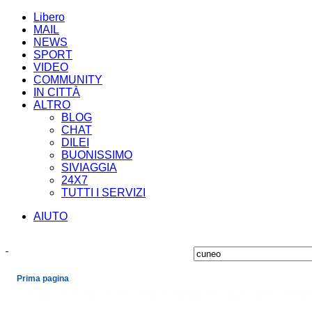
Libero
MAIL
NEWS
SPORT
VIDEO
COMMUNITY
IN CITTÀ
ALTRO
BLOG
CHAT
DILEI
BUONISSIMO
SIVIAGGIA
24X7
TUTTI I SERVIZI
AIUTO
Prima pagina
Cronaca
Economia
Mondo
Politica
Spettacoli e Cultura
Sport
Scienza