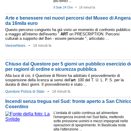
più tonici ...
-
Il Sole 24 Ore
18 minuti fa
Arte e benessere nei nuovi percorsi del Museo di Angera
da 16mila euro
Questo percorso congiunto ha già visto un momento di confronto pubblico
a maggio all'interno dell'evento "
ART
on PRESCRIPTION. Percorsi
culturali a supporto del Ben - essere personale ", articolato ...
-
VareseNews
18 minuti fa
Chiuso dal Questore per 5 giorni un pubblico esercizio d
per ragioni di ordine e sicurezza pubblica
Alla luce di ciò, il Questore di Rimini ha adottato il provvedimento di
sospensione della licenza ai sensi dell'
art
. 100 del T. U. L. P. S. per la
durata di dieci giorni. Il provvedimento è stato ...
-
Questure Polizia di Stato
18 minuti fa
Incendi senza tregua nel Sud: fronte aperto a San Chiric
Cosentino
L'ondata di caldo continua ad alimentare
l'emergenza incendi nel Sud Italia, mettendo
sotto pressione uomini e mezzi impegnati nelle
operazioni di spegnimento. In Basilicata resta
alta l'attenzione ...