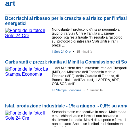
art
Bce: rischi al ribasso per la crescita e al rialzo per l'inflazi
energetici
Nonostante il protocollo d'intesa raggiunto a
giugno tra Stati Uniti e Iran, la situazione
geopolitica resta fragile "In seguito all'accordo
sul protocollo di intesa tra Stati Uniti e Iran i
prezzi ...
-
Il Sole 24 Ore
15 minuti fa
Carburanti e prezzi: riunita al Mimit la Commissione di S
... del Ministero delle Infrastrutture e dei Trasporti
(MIT), del Ministero dell'Economia e delle
Finanze (MEF), della Guardia di Finanza, di
Banca d'Italia, dell'Antitrust, di ARERA,
ART
,
CONSOB, dell'...
-
La Stampa Economia
18 minuti fa
Istat, produzione industriale - 1% a giugno, - 0,6% su ann
Secondo mese consecutivo in rosso. Male moda
e macchinari, auto e farmaci non bastano a
risollevare la media. Mezzi di trasporto e farmaci
non bastano. Anche se i settori tradizionalmente