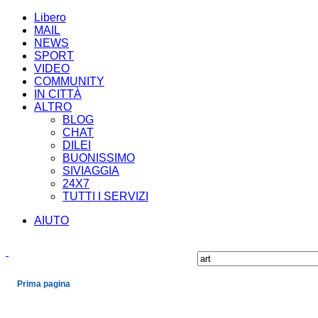
Libero
MAIL
NEWS
SPORT
VIDEO
COMMUNITY
IN CITTÀ
ALTRO
BLOG
CHAT
DILEI
BUONISSIMO
SIVIAGGIA
24X7
TUTTI I SERVIZI
AIUTO
Prima pagina
Cronaca
Economia
Mondo
Politica
Spettacoli e Cultura
Sport
Scienza