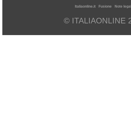
Italiaonline.it
Fusione
Note legal
© ITALIAONLINE