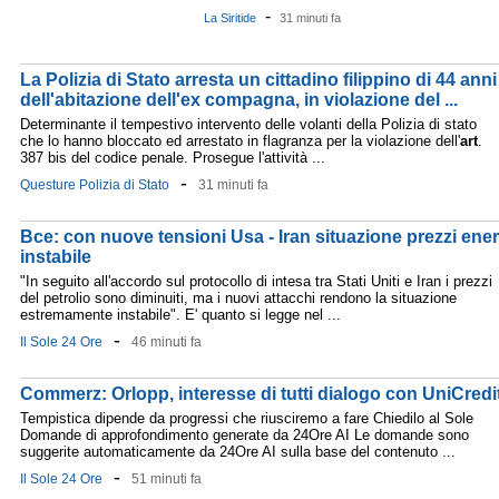
-
La Siritide
31 minuti fa
La Polizia di Stato arresta un cittadino filippino di 44 ann
dell'abitazione dell'ex compagna, in violazione del ...
Determinante il tempestivo intervento delle volanti della Polizia di stato
che lo hanno bloccato ed arrestato in flagranza per la violazione dell'
art
.
387 bis del codice penale. Prosegue l'attività ...
-
Questure Polizia di Stato
31 minuti fa
Bce: con nuove tensioni Usa - Iran situazione prezzi en
instabile
"In seguito all'accordo sul protocollo di intesa tra Stati Uniti e Iran i prezzi
del petrolio sono diminuiti, ma i nuovi attacchi rendono la situazione
estremamente instabile". E' quanto si legge nel ...
-
Il Sole 24 Ore
46 minuti fa
Commerz: Orlopp, interesse di tutti dialogo con UniCredit
Tempistica dipende da progressi che riusciremo a fare Chiedilo al Sole
Domande di approfondimento generate da 24Ore AI Le domande sono
suggerite automaticamente da 24Ore AI sulla base del contenuto ...
-
Il Sole 24 Ore
51 minuti fa