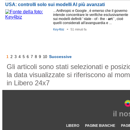
USA: controlli solo sui modelli AI più avanzati
... Anthropic e Google , è emerso che il governo
intende concentrare le verifiche esclusivamente
sui modelli definiti ' state - of - the -
art
' , cioè
quelli considerati all'avanguardia e ...
-
Key4biz
51 minuti fa
Successive
1
2
3
4
5
6
7
8
9
10
Gli articoli sono stati selezionati e posi
la data visualizzate si riferiscono al mom
in Libero 24x7
il n
LIBERO
PAGINE BIANCHE
PAGI