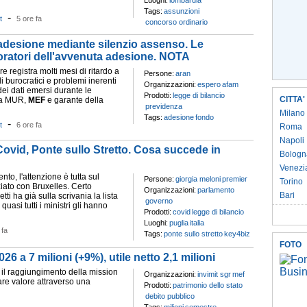
Luoghi:
lombardia
Tags:
assunzioni
-
t
5 ore fa
concorso ordinario
desione mediante silenzio assenso. Le
voratori dell'avvenuta adesione. NOTA
re registra molti mesi di ritardo a
Persone:
aran
i burocratici e problemi inerenti
Organizzazioni:
espero
afam
dei dati emersi durante le
Prodotti:
legge di bilancio
CITTA'
tra MUR,
MEF
e garante della
previdenza
Milano
Tags:
adesione
fondo
-
t
6 ore fa
Roma
Napoli
ovid, Ponte sullo Stretto. Cosa succede in
Bologn
Venezi
nto, l'attenzione è tutta sul
Persone:
giorgia meloni
premier
Torino
ato con Bruxelles. Certo
Organizzazioni:
parlamento
Bari
ti ha già sulla scrivania la lista
governo
quasi tutti i ministri gli hanno
Prodotti:
covid
legge di bilancio
Luoghi:
puglia
italia
 fa
Tags:
ponte sullo stretto
key4biz
FOTO
026 a 7 milioni (+9%), utile netto 2,1 milioni
 il raggiungimento della mission
Organizzazioni:
invimit sgr
mef
re valore attraverso una
Prodotti:
patrimonio dello stato
debito pubblico