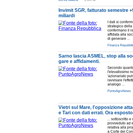
Invimit SGR, fatturato semestre +
miliardi
I dati si confer
strategico della
confermano il r
affidata alla so
di generare ...
Finanza Repubbli
Sarno lascia ASMEL, stop alla soc
gare e affidamenti.
Secondo quanto
l'elevatissimo n
'azionariato pul
ravvisare l'effet
analogo ...
PuntoAgroNews
Vietri sul Mare, l'opposizione at
e Tari con dati errati. Ora esposto
... sottoscritto 
provveduto ad 
relativa alla pro
a Corte dei Con