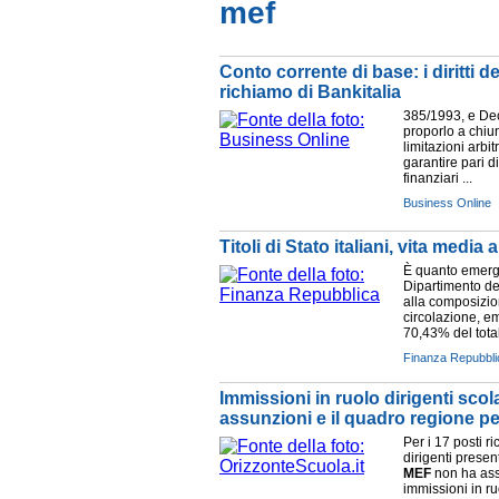
mef
Conto corrente di base: i diritti 
richiamo di Bankitalia
385/1993, e De
proporlo a chiun
limitazioni arbi
garantire pari d
finanziari ...
Business Online
Titoli di Stato italiani, vita media
È quanto emerg
Dipartimento de
alla composizion
circolazione, e
70,43% del total
Finanza Repubbli
Immissioni in ruolo dirigenti scola
assunzioni e il quadro regione 
Per i 17 posti ri
dirigenti presen
MEF
non ha asse
immissioni in ru