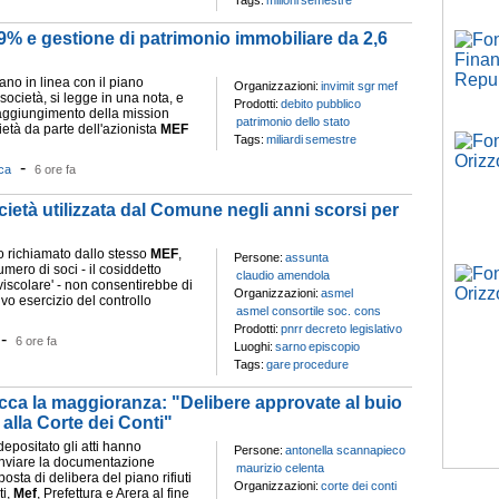
Tags:
milioni
semestre
9% e gestione di patrimonio immobiliare da 2,6
mano in linea con il piano
Organizzazioni:
invimit sgr
mef
 società, si legge in una nota, e
Prodotti:
debito pubblico
aggiungimento della mission
patrimonio dello stato
cietà da parte dell'azionista
MEF
Tags:
miliardi
semestre
-
ca
6 ore fa
ietà utilizzata dal Comune negli anni scorsi per
 richiamato dallo stesso
MEF
,
Persone:
assunta
umero di soci - il cosiddetto
claudio amendola
viscolare' - non consentirebbe di
Organizzazioni:
asmel
tivo esercizio del controllo
asmel consortile soc. cons
Prodotti:
pnrr
decreto legislativo
-
6 ore fa
Luoghi:
sarno
episcopio
Tags:
gare
procedure
tacca la maggioranza: "Delibere approvate al buio
 alla Corte dei Conti"
e depositato gli atti hanno
Persone:
antonella scannapieco
inviare la documentazione
maurizio celenta
posta di delibera del piano rifiuti
Organizzazioni:
corte dei conti
ti,
Mef
, Prefettura e Arera al fine