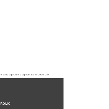
olo è stato aggiunto o aggiornato in Libero 24x7
IRGILIO