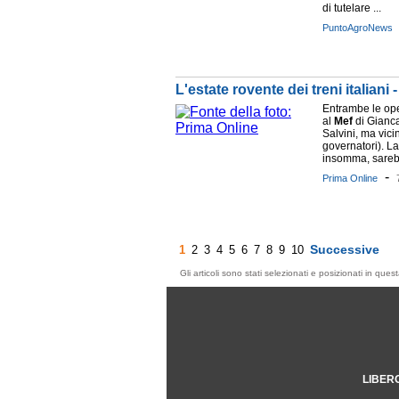
di tutelare ...
PuntoAgroNews
L'estate rovente dei treni italiani 
Entrambe le ope
al
Mef
di Gianca
Salvini, ma vic
governatori). L
insomma, sarebb
-
Prima Online
Successive
1
2
3
4
5
6
7
8
9
10
Gli articoli sono stati selezionati e posizionati in qu
LIBER