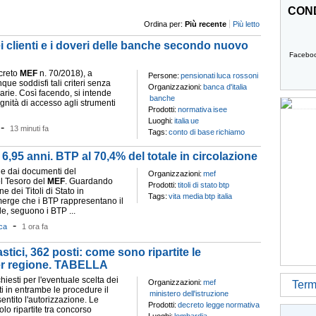
COND
Ordina per:
Più recente
Più letto
dei clienti e i doveri delle banche secondo nuovo
Facebo
creto
MEF
n. 70/2018), a
Persone:
pensionati
luca rossoni
que soddisfi tali criteri senza
Organizzazioni:
banca d'italia
trarie. Così facendo, si intende
banche
ignità di accesso agli strumenti
Prodotti:
normativa
isee
Luoghi:
italia
ue
-
13 minuti fa
Tags:
conto di base
richiamo
 a 6,95 anni. BTP al 70,4% del totale in circolazione
e dai documenti del
Organizzazioni:
mef
l Tesoro del
MEF
. Guardando
Prodotti:
titoli di stato
btp
e dei Titoli di Stato in
Tags:
vita media
btp italia
merge che i BTP rappresentano il
e, seguono i BTP ...
-
ca
1 ora fa
stici, 362 posti: come sono ripartite le
per regione. TABELLA
chiesti per l'eventuale scelta dei
Organizzazioni:
mef
Termi
ti in entrambe le procedure il
ministero dell'istruzione
ntito l'autorizzazione. Le
Prodotti:
decreto legge
normativa
olo ripartite tra concorso