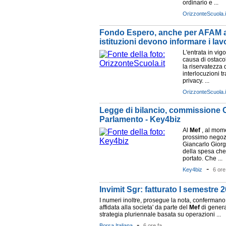
ordinario e ...
OrizzonteScuola.i
Fondo Espero, anche per AFAM a
istituzioni devono informare i la
L'entrata in vigo
causa di ostacol
la riservatezza 
interlocuzioni 
privacy. ...
OrizzonteScuola.i
Legge di bilancio, commissione C
Parlamento - Key4biz
Al
Mef
, al mome
prossimo negozi
Giancarlo Giorget
della spesa che 
portato. Che ...
-
Key4biz
6 ore
Invimit Sgr: fatturato I semestre 2
I numeri inoltre, prosegue la nota, confermano
affidata alla societa' da parte del
Mef
di genera
strategia pluriennale basata su operazioni ...
-
Borsa Italiana
6 ore fa