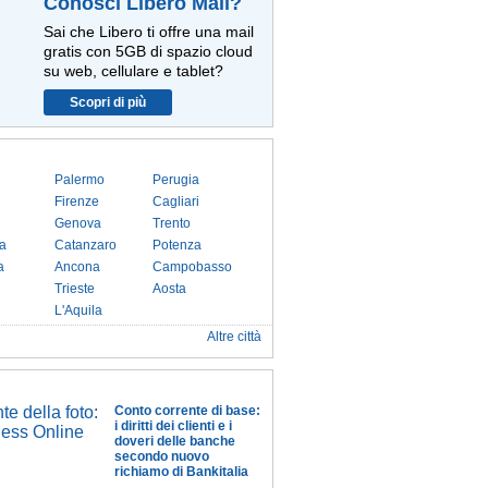
Conosci Libero Mail?
Sai che Libero ti offre una mail
gratis con 5GB di spazio cloud
su web, cellulare e tablet?
Scopri di più
Palermo
Perugia
Firenze
Cagliari
Genova
Trento
a
Catanzaro
Potenza
a
Ancona
Campobasso
Trieste
Aosta
L'Aquila
Altre città
Conto corrente di base:
i diritti dei clienti e i
doveri delle banche
secondo nuovo
richiamo di Bankitalia