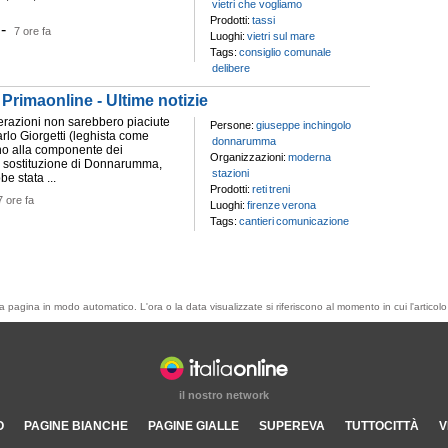
vietri che vogliamo
Prodotti:
tassi
-
7 ore fa
Luoghi:
vietri sul mare
Tags:
consiglio comunale
delibere
- Primaonline - Ultime notizie
razioni non sarebbero piaciute
Persone:
giuseppe inchingolo
rlo Giorgetti (leghista come
donnarumma
ino alla componente dei
Organizzazioni:
moderna
a sostituzione di Donnarumma,
stazioni
e stata ...
Prodotti:
reti
treni
7 ore fa
Luoghi:
firenze
verona
Tags:
cantieri
comunicazione
esta pagina in modo automatico. L'ora o la data visualizzate si riferiscono al momento in cui l'artic
il nostro network
O
PAGINE BIANCHE
PAGINE GIALLE
SUPEREVA
TUTTOCITTÀ
V