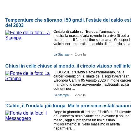
Temperature che sfiorano i 50 gradi, l'estate del caldo es
del 2003
Ondata di
caldo
sull'Europa: l'animazione
mostra la massa d'aria rovente in arrivo Si potrà
tirare un po' il fiato nel fine settimana . Gli esperti
vaticinano temporali a macchia di leopardo sulla
...
-
La Stampa
2 ore fa
Chiusi in celle chiuse al mondo, il circolo vizioso nell'inf
IL DOSSIER "
Caldo
e sovraffollamento, nelle
carceri condizioni al limite della sopravvivenza"
Eleonora Camilli 05 Agosto 2026 In molte carceri
mancano, o sono gravemente inadeguati, spazi
comuni per ...
-
La Stampa
2 ore fa
'Caldo, è l'ondata più lunga. Ma le prossime estati saran
Dopo la giornata di ieri con 27 città su 27 rilevate
dal Ministero della Salute che avevano il bollino
rosso , oggi si prospetta un timidissimo
miglioramento: il livello massimo di allerta
risparmierà ...