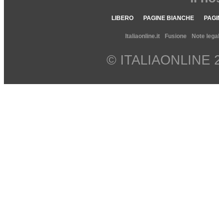
LIBERO
PAGINE BIANCHE
PAGI
Italiaonline.it
Fusione
Note legal
© ITALIAONLINE