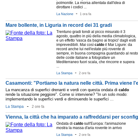
polmonite. La morsa allentata dall'idea di
dirottare i codici ...
-
La Nazione
1 ora fa
Mare bollente, in Liguria in record dei 31 gradi
Trentuno gradi tondi al picco misurato il 3
agosto, quattro in più della media climatologica,
e un effetto 'vasca da bagno ai tropici' dagli esiti
imprevedibili. Mai così
caldo
il Mar Ligure: da
record anche lui nell'estate più rovente di
sempre, in buona compagnia guardando al resto
delle coste italiane a fotografare un
Mediterraneo fuori scala, che rincorre e supera
...
-
La Stampa
2 ore fa
Casamonti: "Portiamo la natura nelle città. Prima viene l'et
La mancanza di superfici drenanti e verdi con questa ondata di
caldo
rende la situazione peggiore". Come si interviene? "In un solo modo:
implementando le superfici verdi e diminuendo le superfici ...
-
La Stampa
2 ore fa
Vienna, la città che ha imparato a raffreddarsi per sconfi
Ondata di
caldo
sull'Europa: l'animazione
mostra la massa d'aria rovente in arrivo
-
La Stampa
2 ore fa