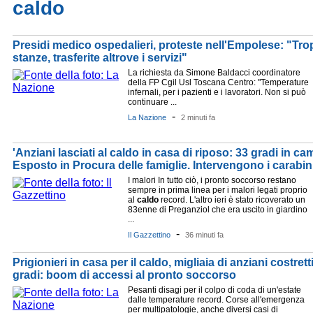
caldo
Presidi medico ospedalieri, proteste nell'Empolese: "Tro
stanze, trasferite altrove i servizi"
La richiesta da Simone Baldacci coordinatore
della FP Cgil Usl Toscana Centro: "Temperature
infernali, per i pazienti e i lavoratori. Non si può
continuare ...
-
La Nazione
2 minuti fa
'Anziani lasciati al caldo in casa di riposo: 33 gradi in ca
Esposto in Procura delle famiglie. Intervengono i carabini
I malori In tutto ciò, i pronto soccorso restano
sempre in prima linea per i malori legati proprio
al
caldo
record. L'altro ieri è stato ricoverato un
83enne di Preganziol che era uscito in giardino
...
-
Il Gazzettino
36 minuti fa
Prigionieri in casa per il caldo, migliaia di anziani costretti
gradi: boom di accessi al pronto soccorso
Pesanti disagi per il colpo di coda di un'estate
dalle temperature record. Corse all'emergenza
per multipatologie, anche diversi casi di