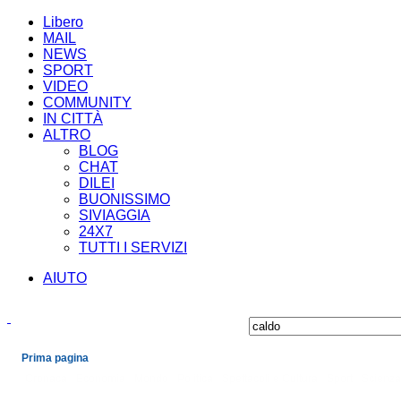
Libero
MAIL
NEWS
SPORT
VIDEO
COMMUNITY
IN CITTÀ
ALTRO
BLOG
CHAT
DILEI
BUONISSIMO
SIVIAGGIA
24X7
TUTTI I SERVIZI
AIUTO
Prima pagina
Cronaca
Economia
Mondo
Politica
Spettacoli e Cultura
Sport
Scienza