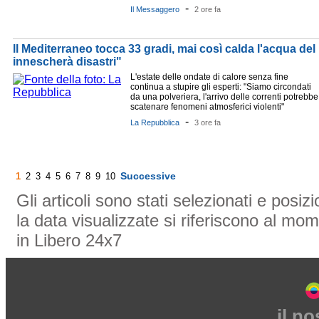
-
Il Messaggero
2 ore fa
ll Mediterraneo tocca 33 gradi, mai così calda l'acqua del
innescherà disastri"
L'estate delle ondate di calore senza fine
continua a stupire gli esperti: "Siamo circondati
da una polveriera, l'arrivo delle correnti potrebbe
scatenare fenomeni atmosferici violenti"
-
La Repubblica
3 ore fa
Successive
1
2
3
4
5
6
7
8
9
10
Gli articoli sono stati selezionati e posi
la data visualizzate si riferiscono al mom
in Libero 24x7
il n