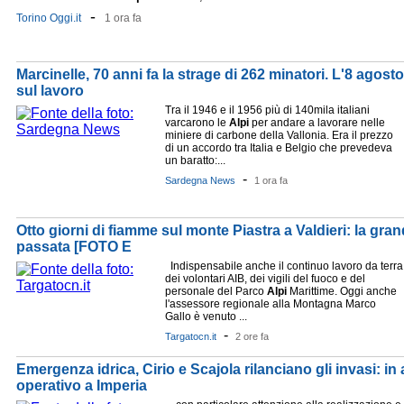
-
Torino Oggi.it
1 ora fa
Marcinelle, 70 anni fa la strage di 262 minatori. L'8 agost
sul lavoro
Tra il 1946 e il 1956 più di 140mila italiani
varcarono le
Alpi
per andare a lavorare nelle
miniere di carbone della Vallonia. Era il prezzo
di un accordo tra Italia e Belgio che prevedeva
un baratto:...
-
Sardegna News
1 ora fa
Otto giorni di fiamme sul monte Piastra a Valdieri: la gra
passata [FOTO E
Indispensabile anche il continuo lavoro da terra
dei volontari AIB, dei vigili del fuoco e del
personale del Parco
Alpi
Marittime. Oggi anche
l'assessore regionale alla Montagna Marco
Gallo è venuto ...
-
Targatocn.it
2 ore fa
Emergenza idrica, Cirio e Scajola rilanciano gli invasi: i
operativo a Imperia