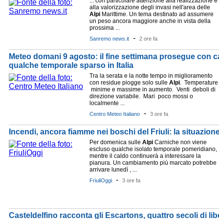
... con particolare attenzione alla realizzazione e
alla valorizzazione degli invasi nell'area delle
Alpi
Marittime. Un tema destinato ad assumere
un peso ancora maggiore anche in vista della
prossima ...
-
Sanremo news.it
2 ore fa
Meteo domani 9 agosto: il fine settimana prosegue con ca
qualche temporale sparso in Italia
Tra la serata e la notte tempo in miglioramento
con residue piogge solo sulle
Alpi
. Temperature
minime e massime in aumento. Venti deboli di
direzione variabile. Mari poco mossi o
localmente ...
-
Centro Meteo Italiano
3 ore fa
Incendi, ancora fiamme nei boschi del Friuli: la situazion
Per domenica sulle
Alpi
Carniche non viene
escluso qualche isolato temporale pomeridiano,
mentre il caldo continuerà a interessare la
pianura. Un cambiamento più marcato potrebbe
arrivare lunedì , ...
-
FriuliOggi
3 ore fa
Casteldelfino racconta gli Escartons, quattro secoli di lib