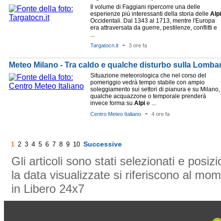
Il volume di Faggiani ripercorre una delle
esperienze più interessanti della storia delle
Alpi
Occidentali. Dal 1343 al 1713, mentre l'Europa
era attraversata da guerre, pestilenze, conflitti e
...
-
Targatocn.it
3 ore fa
Meteo Milano - Tra caldo e qualche disturbo sulla Lombard
Situazione meteorologica che nel corso del
pomeriggio vedrà tempo stabile con ampio
soleggiamento sui settori di pianura e su Milano,
qualche acquazzone o temporale prenderà
invece forma su
Alpi
e ...
-
Centro Meteo Italiano
4 ore fa
Successive
1
2
3
4
5
6
7
8
9
10
Gli articoli sono stati selezionati e posi
la data visualizzate si riferiscono al mom
in Libero 24x7