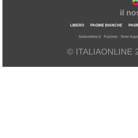
il n
LIBERO
PAGINE BIANCHE
PAGI
Italiaonline.it
Fusione
Note legal
© ITALIAONLINE