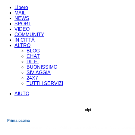
Libero
MAIL
NEWS
SPORT
VIDEO
COMMUNITY
IN CITTÀ
ALTRO
BLOG
CHAT
DILEI
BUONISSIMO
SIVIAGGIA
24X7
TUTTI I SERVIZI
AIUTO
Prima pagina
Cronaca
Economia
Mondo
Politica
Spettacoli e Cultura
Sport
Scienza