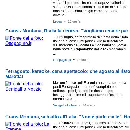
vita a 41 persone, tra cui sei ragazzi italiani: è
stato rilasciato un filmato di circa un minuto che
mostra il 'Costellation' già completamente
avvolto ...
-
Leggo
10 ore fa
Crans - Montana, l'Italia fa ricorso: "Vogliamo essere part
... il 29 luglio, ha respinto la richiesta dello Stato
italiano di costituirsi parte civile nell'inchiesta
sull'incendio del locale Le Constellation , dove
nella notte di
Capodanno
del 2026 morirono 41
...
-
Ottopagine.it
14 ore fa
Ferragosto, karaoke, cena spettacolo: che agosto al risto
Marotta!
Ma non finisce qui! E pronta anche la proposta
per il Ferragosto : un menù completo con
antipasti, primi, secondi e dessert , per
festeggiare insieme il '
capodanno
d'estate' :
affrettatevi a ...
-
Senigallia Notizie
14 ore fa
Crans Montana, schiaffo all'Italia: "Non è parte civile". R
... a distanza di tre mesi, la richiesta dello Stato
Italiano di costituirsi parte civile nell'inchiesta sul