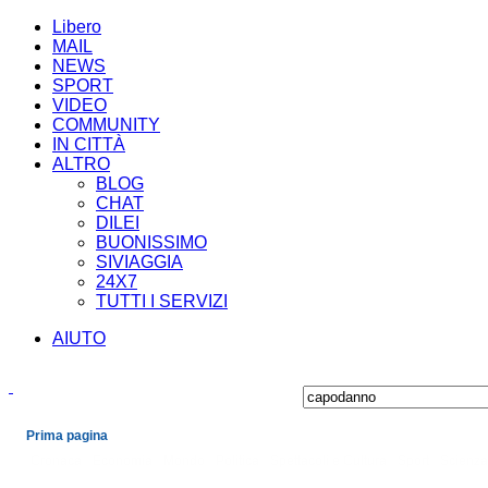
Libero
MAIL
NEWS
SPORT
VIDEO
COMMUNITY
IN CITTÀ
ALTRO
BLOG
CHAT
DILEI
BUONISSIMO
SIVIAGGIA
24X7
TUTTI I SERVIZI
AIUTO
Prima pagina
Cronaca
Economia
Mondo
Politica
Spettacoli e Cultura
Sport
Scienza