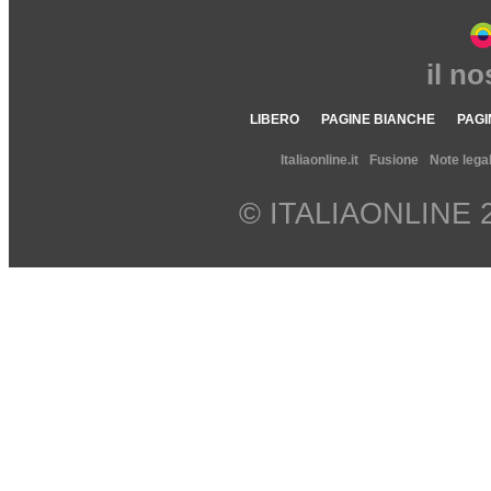
il n
LIBERO
PAGINE BIANCHE
PAGI
Italiaonline.it
Fusione
Note legal
© ITALIAONLINE