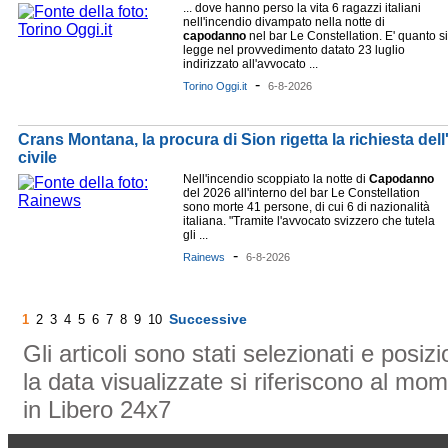
... dove hanno perso la vita 6 ragazzi italiani
nell'incendio divampato nella notte di
capodanno
nel bar Le Constellation. E' quanto si
legge nel provvedimento datato 23 luglio
indirizzato all'avvocato ...
-
Torino Oggi.it
6-8-2026
Crans Montana, la procura di Sion rigetta la richiesta dell'I
civile
Nell'incendio scoppiato la notte di
Capodanno
del 2026 all'interno del bar Le Constellation
sono morte 41 persone, di cui 6 di nazionalità
italiana. "Tramite l'avvocato svizzero che tutela
gli ...
-
Rainews
6-8-2026
Successive
1
2
3
4
5
6
7
8
9
10
Gli articoli sono stati selezionati e posi
la data visualizzate si riferiscono al mom
in Libero 24x7