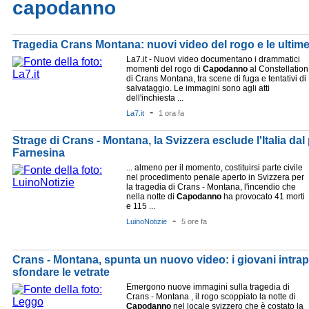
capodanno
Tragedia Crans Montana: nuovi video del rogo e le ultime 
La7.it - Nuovi video documentano i drammatici
momenti del rogo di
Capodanno
al Constellation
di Crans Montana, tra scene di fuga e tentativi di
salvataggio. Le immagini sono agli atti
dell'inchiesta ...
-
La7.it
1 ora fa
Strage di Crans - Montana, la Svizzera esclude l'Italia dal
Farnesina
... almeno per il momento, costituirsi parte civile
nel procedimento penale aperto in Svizzera per
la tragedia di Crans - Montana, l'incendio che
nella notte di
Capodanno
ha provocato 41 morti
e 115 ...
-
LuinoNotizie
5 ore fa
Crans - Montana, spunta un nuovo video: i giovani intrap
sfondare le vetrate
Emergono nuove immagini sulla tragedia di
Crans - Montana , il rogo scoppiato la notte di
Capodanno
nel locale svizzero che è costato la