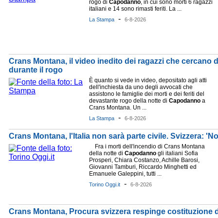
rogo di
Capodanno
, in cui sono morti 6 ragazzi
italiani e 14 sono rimasti feriti. La ...
-
La Stampa
6-8-2026
Crans Montana, il video inedito dei ragazzi che cercano d
durante il rogo
È quanto si vede in video, depositato agli atti
dell'inchiesta da uno degli avvocati che
assistono le famiglie dei morti e dei feriti del
devastante rogo della notte di
Capodanno
a
Crans Montana. Un ...
-
La Stampa
6-8-2026
Crans Montana, l'Italia non sarà parte civile. Svizzera: 'No
Fra i morti dell'incendio di Crans Montana
della notte di
Capodanno
gli italiani Sofia
Prosperi, Chiara Costanzo, Achille Barosi,
Giovanni Tamburi, Riccardo Minghetti ed
Emanuele Galeppini, tutti ...
-
Torino Oggi.it
6-8-2026
Crans Montana, Procura svizzera respinge costituzione di p