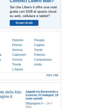
Conosci Libero Mail?
Sai che Libero ti offre una mail
gratis con 5GB di spazio cloud
su web, cellulare e tablet?
Scopri di più
Palermo
Perugia
Firenze
Cagliari
Genova
Trento
a
Catanzaro
Potenza
a
Ancona
Campobasso
Trieste
Aosta
L'Aquila
Altre città
Appalti tra Benevento e
Caserta, 53 indagati: 19
sono sanniti
-
Ottopagine.it
24-7-
2026