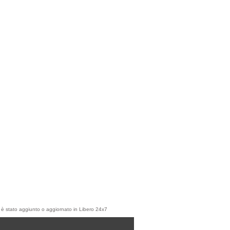
olo è stato aggiunto o aggiornato in Libero 24x7