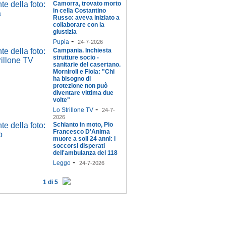
Camorra, trovato morto
in cella Costantino
Russo: aveva iniziato a
collaborare con la
giustizia
-
Pupia
24-7-2026
Campania. Inchiesta
strutture socio -
sanitarie del casertano.
Morniroli e Fiola: "Chi
ha bisogno di
protezione non può
diventare vittima due
volte"
-
Lo Strillone TV
24-7-
2026
Schianto in moto, Pio
Francesco D'Anima
muore a soli 24 anni: i
soccorsi disperati
dell'ambulanza del 118
-
Leggo
24-7-2026
1 di 5