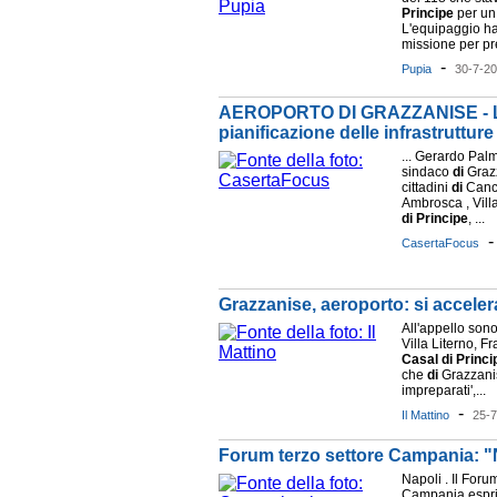
Principe
per un 
L'equipaggio ha
missione per pre
-
Pupia
30-7-2
AEROPORTO DI GRAZZANISE - La Pr
pianificazione delle infrastrutture
... Gerardo Palm
sindaco
di
Grazz
cittadini
di
Cance
Ambrosca , Villa
di
Principe
, ...
CasertaFocus
Grazzanise, aeroporto: si acceler
All'appello son
Villa Literno, F
Casal
di
Princi
che
di
Grazzanis
impreparati',...
-
Il Mattino
25-
Forum terzo settore Campania: "No 
Napoli . Il Foru
Campania espri