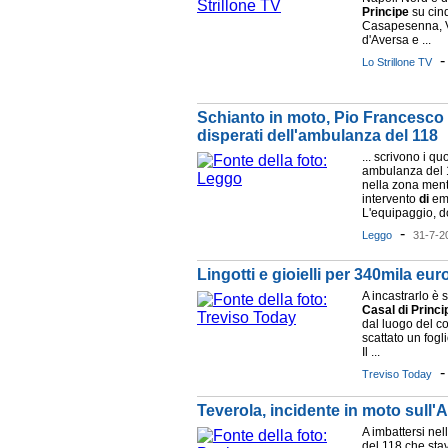
Principe
su cinq
Casapesenna, Vi
d'Aversa e ...
Lo Strillone TV
Schianto in moto, Pio Francesco 
disperati dell'ambulanza del 118
... scrivono i quo
ambulanza del 1
nella zona mentr
intervento
di
em
L'equipaggio, do
-
Leggo
31-7-2
Lingotti e gioielli per 340mila euro
A incastrarlo è 
Casal
di
Princi
dal luogo del co
scattato un fogl
Il ...
Treviso Today
Teverola, incidente in moto sull
A imbattersi nel
del 118 che st