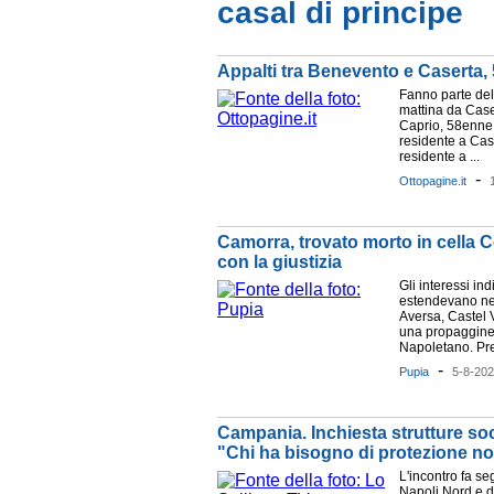
casal di principe
Appalti tra Benevento e Caserta, 
Fanno parte del
mattina da Caser
Caprio, 58enne 
residente a Cas
residente a ...
-
Ottopagine.it
Camorra, trovato morto in cella C
con la giustizia
Gli interessi ind
estendevano ne
Aversa, Castel 
una propaggine
Napoletano. Pre
-
Pupia
5-8-20
Campania. Inchiesta strutture soci
"Chi ha bisogno di protezione no
L'incontro fa se
Napoli Nord e d