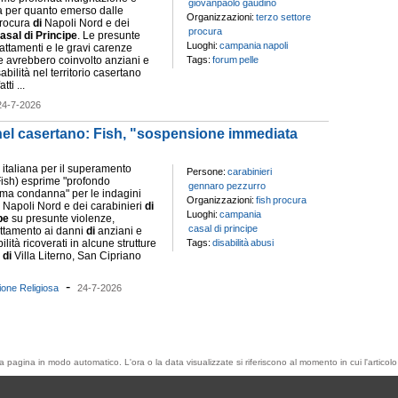
giovanpaolo gaudino
 per quanto emerso dalle
Organizzazioni:
terzo settore
Procura
di
Napoli Nord e dei
procura
asal
di
Principe
. Le presunte
Luoghi:
campania
napoli
rattamenti e le gravi carenze
he avrebbero coinvolto anziani e
Tags:
forum
pelle
bilità nel territorio casertano
ti ...
24-7-2026
nel casertano: Fish, "sospensione immediata
italiana per il superamento
Persone:
carabinieri
Fish) esprime "profondo
gennaro pezzurro
ma condanna" per le indagini
Organizzazioni:
fish
procura
Napoli Nord e dei carabinieri
di
Luoghi:
campania
pe
su presunte violenze,
casal di principe
ruttamento ai danni
di
anziani e
lità ricoverati in alcune strutture
Tags:
disabilità
abusi
e
di
Villa Literno, San Cipriano
-
ione Religiosa
24-7-2026
esta pagina in modo automatico. L'ora o la data visualizzate si riferiscono al momento in cui l'artic