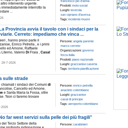
francesco pio d'anna
altro intervento urgente.
Prodotti:
moto
social
 immediatamente interrotto la
Luoghi:
teverola
stare ...
san cipriano d'aversa
026
Tags:
incidente
muore
ovincia avvia il tavolo con i sindaci per la
 viarie. Cerreto: impediamo che vinca ...
ieri , hanno preso parte il
Persone:
angela parente
anise, Enrico Petrella , e i primi
marco cerreto
llo ed Arnone, Raffaele
Organizzazioni:
governo
 Literno, Valerio
Di
Fraia ,
Casal
forza italia
Prodotti:
piano nazionale
-
28-7-2026
Luoghi:
grazzanise
caserta
Tags:
territorio
pianificazione
a sulle strade
o chiamati i sindaci dei Comuni
di
Persone:
enrico petrella
rancolise, Cancello ed Arnone,
anacleto colombiano
pe
e Santa Maria la Fossa, oltre
Luoghi:
grazzanise
e. 'Non ci faremo trovare
casal di principe
Tags:
aeroporto
colombiano
7-2026
far west servizi sulla pelle dei più fragili"
m del Terzo Settore della
Persone:
carabinieri
me profonda indignazione e