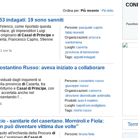
COND
Ordina per:
Più recente
Più letto
53 indagati: 19 sono sanniti
Facebo
l'elenco, come riportato questa
Persone:
pasquale caprio
tace, gli imprenditori Luigi
fabio leonetti
originario
di
Casal
di
Principe
e
Organizzazioni:
procura
erta; Francesco Caprio, 59enne
santomena
Luoghi:
caserta
11 ore fa
provincia di benevento
Tags:
appalti
indagati
ostantino Russo: aveva iniziato a collaborare
ividuati dagli inquirenti si
Persone:
costantino russo
lla provincia
di
Caserta, tra
giuseppe russo
Volturno e
Casal
di
Principe
, con
Organizzazioni:
camorra
 accertata anche nel
direzione distrettuale antimafia
sentando l'...
Prodotti:
auto
il mattino
26
Luoghi:
napoli
secondigliano
Tags:
morto
russo
o - sanitarie del casertano. Morniroli e Fiola:
Termi
n può diventare vittima due volte"
guito all'inchiesta della Procura
di
Persone:
bruna fiola
ei Carabinieri
di
Casal
di