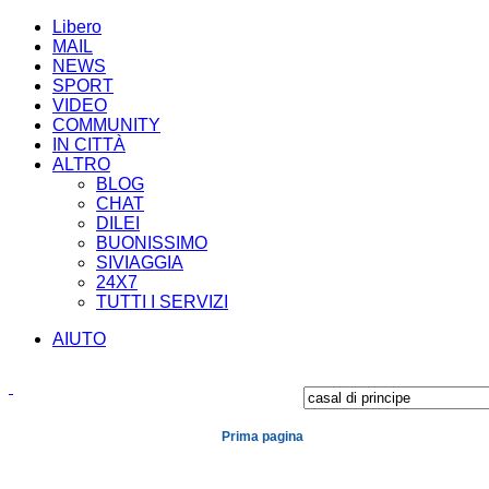
Libero
MAIL
NEWS
SPORT
VIDEO
COMMUNITY
IN CITTÀ
ALTRO
BLOG
CHAT
DILEI
BUONISSIMO
SIVIAGGIA
24X7
TUTTI I SERVIZI
AIUTO
Prima pagina
Cronaca
Economia
Mondo
Politica
Spe