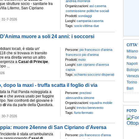
andrea morniroli
ue strutture socio - sanitarie tra
Organizzazioni:
asl caserta
lla Literno, San Cipriano
commissione politiche sociali
Prodotti:
sondaggi
-
31-7-2026
Luoghi:
campania
caserta
Tags:
socio
vittima due
D'Anima muore a soli 24 anni: i soccorsi
CITTA'
tidiani locali, è stata un'
Persone:
pio francesco d'anima
Milano
18 che si trovava in transito
francesco pio d'anima
e era diretta verso un altro
Roma
Prodotti:
moto
ergenza a
Casal
di
Principe
.
Napoli
Luoghi:
san cipriano d'aversa
po ...
capua
Bologn
026
Tags:
schianto
soccorsi disperati
Venezi
Torino
, dopo la maxi - truffa scatta il foglio di via
Bari
stata la Fiat Panda noleggiata a
Persone:
preziosi
pe
e che aveva usato per fuggire
alessandra simone
lpo. Nei confronti del giovane è
Organizzazioni:
squadra mobile
io
di
via da parte della Questura.
Luoghi:
treviso
benevento
FOTO
Tags:
furto
fermato
-
30-7-2026
'Appia: muore 24enne di San Cipriano d'Aversa
l'incidente è stata un'ambulanza
Persone:
pio francesco d'anna
ava raggiungendo
Casal
di