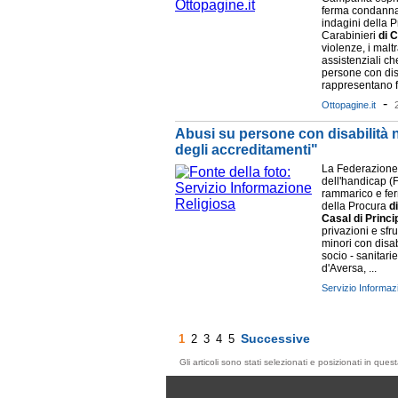
ferma condanna
indagini della 
Carabinieri
di
C
violenze, i malt
assistenziali c
persone con disa
rappresentano fat
-
Ottopagine.it
Abusi su persone con disabilità 
degli accreditamenti"
La Federazione 
dell'handicap (
rammarico e fer
della Procura
di
Casal
di
Princi
privazioni e sf
minori con disabi
socio - sanitari
d'Aversa, ...
Servizio Informaz
Successive
1
2
3
4
5
Gli articoli sono stati selezionati e posizionati in qu