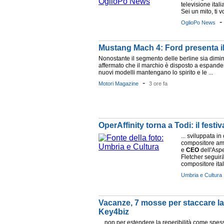
televisione itali
Sei un mito, ti 
OglioPo News
Mustang Mach 4: Ford presenta il 
Nonostante il segmento delle berline sia diminu
affermato che il marchio è disposto a espander
nuovi modelli mantengano lo spirito e le ...
-
Motori Magazine
3 ore fa
OperAffinity torna a Todi: il fest
... sviluppata in
compositore ame
e
CEO
dell'Asp
Fletcher segui
compositore ital
Umbria e Cultura
Vacanze, 7 mosse per staccare la 
Key4biz
... non per estendere la reperibilità come spesso