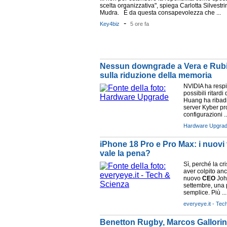
scelta organizzativa", spiega Carlotta Silvestri
Mudra. È da questa consapevolezza che ...
-
Key4biz
5 ore fa
Nessun downgrade a Vera e Rubin
sulla riduzione della memoria
NVIDIA ha respin
possibili ritard
Huang ha ribadi
server Kyber pr
configurazioni ..
Hardware Upgra
iPhone 18 Pro e Pro Max: i nuovi
vale la pena?
Sì, perché la cr
aver colpito an
nuovo
CEO
John
settembre, una p
semplice. Più ...
everyeye.it - Tec
Benetton Rugby, Marcos Gallorini