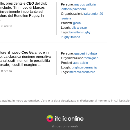
lo, presidente e
CEO
del club
Persone:
marcos gallorini
nclude: "Il rinnovo di Marcos
antonio pavanello
investimento importante sul
Organizzazioni:
italia under 20
futuro del Benetton Rugby. In
serie a
.
Prodotti:
giochi
-
8 ore fa
Luoghi:
cile
arezzo
Tags:
benetton rugby
rugby italiano
atore, il nuovo
Ceo
Galantic e in
Persone:
gasperini
dybala
co. La classica riunione operativa
Organizzazioni:
roma
gasp
nalizzati i numeri, le possibilità
Prodotti:
auto
calcio
cato, i costi, il margine ...
Luoghi:
brighton
germania
-
8 ore fa
Tags:
mercato
allenatore
esta pagina in modo automatico. L'ora o la data visualizzate si riferiscono al momento in cui l'artic
il nostro network