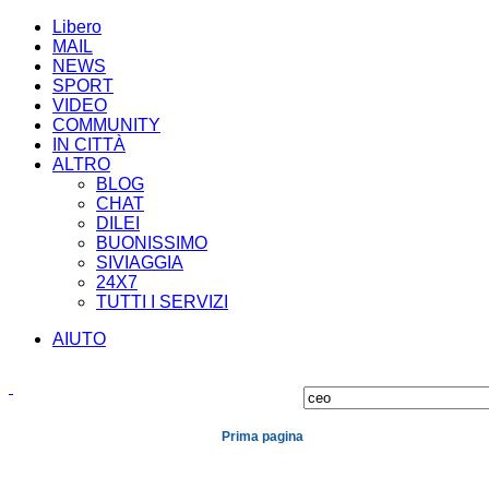
Libero
MAIL
NEWS
SPORT
VIDEO
COMMUNITY
IN CITTÀ
ALTRO
BLOG
CHAT
DILEI
BUONISSIMO
SIVIAGGIA
24X7
TUTTI I SERVIZI
AIUTO
Prima pagina
Cronaca
Economia
Mondo
Politica
Spe