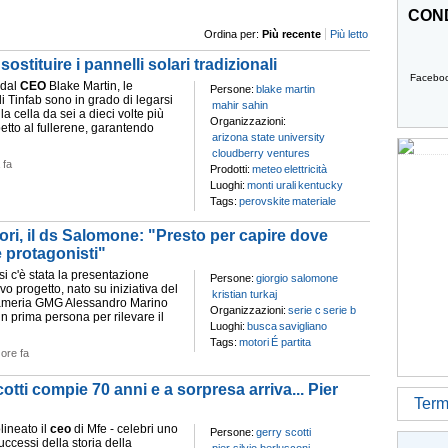
COND
Ordina per:
Più recente
Più letto
ostituire i pannelli solari tradizionali
Facebo
 dal
CEO
Blake Martin, le
Persone:
blake martin
i Tinfab sono in grado di legarsi
mahir sahin
lla cella da sei a dieci volte più
Organizzazioni:
etto al fullerene, garantendo
arizona state university
cloudberry ventures
 fa
Prodotti:
meteo
elettricità
Luoghi:
monti urali
kentucky
Tags:
perovskite
materiale
i, il ds Salomone: "Presto per capire dove
 protagonisti"
i c'è stata la presentazione
Persone:
giorgio salomone
ovo progetto, nato su iniziativa del
kristian turkaj
ameria GMG Alessandro Marino
Organizzazioni:
serie c
serie b
n prima persona per rilevare il
Luoghi:
busca
savigliano
Tags:
motori
É partita
 ore fa
otti compie 70 anni e a sorpresa arriva... Pier
Termi
lineato il
ceo
di Mfe - celebri uno
Persone:
gerry scotti
uccessi della storia della