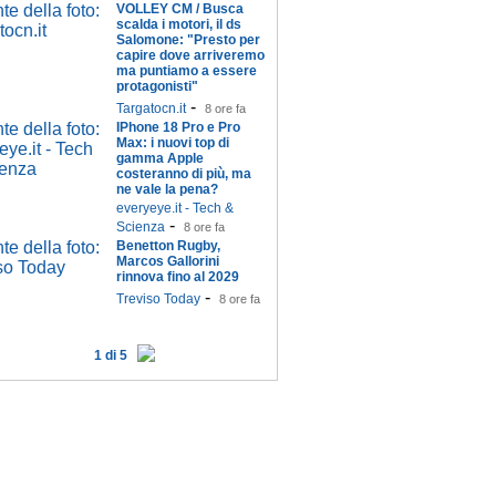
VOLLEY CM / Busca
scalda i motori, il ds
Salomone: "Presto per
capire dove arriveremo
ma puntiamo a essere
protagonisti"
-
Targatocn.it
8 ore fa
IPhone 18 Pro e Pro
Max: i nuovi top di
gamma Apple
costeranno di più, ma
ne vale la pena?
everyeye.it - Tech &
-
Scienza
8 ore fa
Benetton Rugby,
Marcos Gallorini
rinnova fino al 2029
-
Treviso Today
8 ore fa
1 di 5