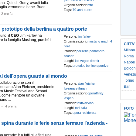
pier silvio berlusconi
ana. Quindi, Gerry, avanti tutta.
Organizzazioni:
mfe
voglio veramente bene. Buon ...
Tags:
70 anni
cuore
-
2 ore fa
prototipo della berlina a quattro porte
ito, il
CEO
Jim Farley ha
Persone:
jim farley
e la famiglia Mustang, purché i
Organizzazioni:
mustang mach 4
CITTA'
ford
Milano
Prodotti:
porsche panamera
teaser
Roma
Luoghi:
las vegas
detroit
Napoli
Tags:
prototipo
berline sportive
Bologn
Venezi
ival dell'opera guarda al mondo
Torino
 collaborazione con il
Persone:
alan fletcher
Bari
ricano Alan Fletcher, presidente
breana stillman
en Music Festival and School.
Organizzazioni:
operaffinity
rà come mentore un giovane
aspen
iano ...
Prodotti:
festival
vino
-
4 ore fa
Luoghi:
todi
italia
FOTO
Tags:
opera
residenza
spina durante le ferie senza fermare l'azienda -
 accade: è a tutti gli effetti una