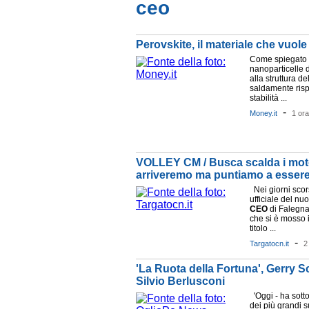
ceo
Perovskite, il materiale che vuole s
Come spiegato
nanoparticelle d
alla struttura de
saldamente risp
stabilità ...
-
Money.it
1 ora
VOLLEY CM / Busca scalda i motor
arriveremo ma puntiamo a essere
Nei giorni scors
ufficiale del nu
CEO
di Falegn
che si è mosso i
titolo ...
-
Targatocn.it
2
'La Ruota della Fortuna', Gerry Sc
Silvio Berlusconi
'Oggi - ha sotto
dei più grandi s