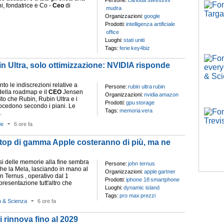
Persone:
carlotta silvestrini
ni, fondatrice e Co -
Ceo
di
mudra
Organizzazioni:
google
Prodotti:
intelligenza artificiale
office
Luoghi:
stati uniti
Tags:
ferie
key4biz
 Ultra, solo ottimizzazione: NVIDIA risponde
to le indiscrezioni relative a
Persone:
rubin ultra
rubin
i della roadmap e il
CEO
Jensen
Organizzazioni:
nvidia
amazon
to che Rubin, Rubin Ultra e i
Prodotti:
gpu
storage
ocedono secondo i piani. Le
Tags:
memoria
vera
.
-
de
6 ore fa
 top di gamma Apple costeranno di più, ma ne
isi delle memorie alla fine sembra
Persone:
john ternus
che la Mela, lasciando in mano al
Organizzazioni:
apple
gartner
 Ternus , operativo dal 1
Prodotti:
iphone 18
smartphone
resentazione tutt'altro che
Luoghi:
dynamic island
Tags:
pro max
prezzi
-
h & Scienza
6 ore fa
 rinnova fino al 2029