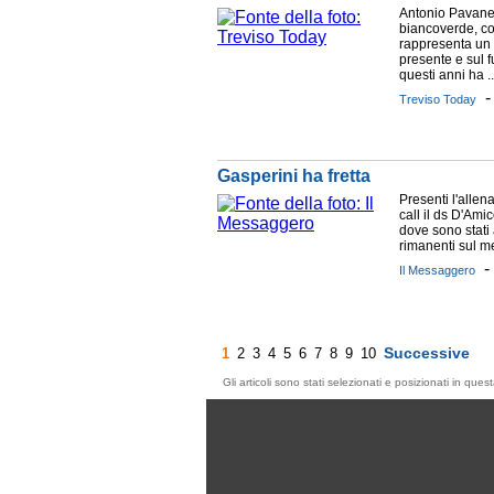
Antonio Pavanel
biancoverde, co
rappresenta un 
presente e sul 
questi anni ha ..
Treviso Today
Gasperini ha fretta
Presenti l'allen
call il ds D'Ami
dove sono stati a
rimanenti sul mer
Il Messaggero
Successive
1
2
3
4
5
6
7
8
9
10
Gli articoli sono stati selezionati e posizionati in qu