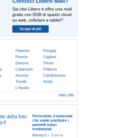
Conosci Libero Mail?
Sai che Libero ti offre una mail
gratis con 5GB di spazio cloud
su web, cellulare e tablet?
Scopri di più
Palermo
Perugia
Firenze
Cagliari
Genova
Trento
a
Catanzaro
Potenza
a
Ancona
Campobasso
Trieste
Aosta
L'Aquila
Altre città
Perovskite, il materiale
che vuole sostituire i
pannelli solari
tradizionali
-
Money.it
8 ore fa