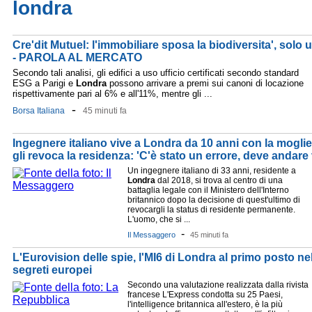
londra
Cre'dit Mutuel: l'immobiliare sposa la biodiversita', solo
- PAROLA AL MERCATO
Secondo tali analisi, gli edifici a uso ufficio certificati secondo standard
ESG a Parigi e
Londra
possono arrivare a premi sui canoni di locazione
rispettivamente pari al 6% e all'11%, mentre gli ...
-
Borsa Italiana
45 minuti fa
Ingegnere italiano vive a Londra da 10 anni con la moglie, 
gli revoca la residenza: 'C'è stato un errore, deve andare 
Un ingegnere italiano di 33 anni, residente a
Londra
dal 2018, si trova al centro di una
battaglia legale con il Ministero dell'Interno
britannico dopo la decisione di quest'ultimo di
revocargli la status di residente permanente.
L'uomo, che si ...
-
Il Messaggero
45 minuti fa
L'Eurovision delle spie, l'MI6 di Londra al primo posto nell
segreti europei
Secondo una valutazione realizzata dalla rivista
francese L'Express condotta su 25 Paesi,
l'intelligence britannica all'estero, è la più