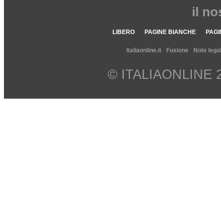
il n
LIBERO
PAGINE BIANCHE
PAGI
Italiaonline.it
Fusione
Note legal
© ITALIAONLINE