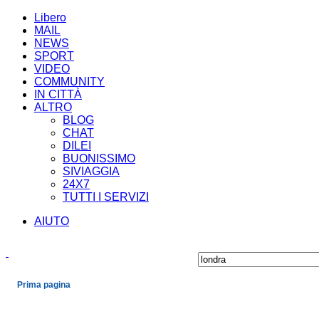
Libero
MAIL
NEWS
SPORT
VIDEO
COMMUNITY
IN CITTÀ
ALTRO
BLOG
CHAT
DILEI
BUONISSIMO
SIVIAGGIA
24X7
TUTTI I SERVIZI
AIUTO
Prima pagina
Cronaca
Economia
Mondo
Politica
Spettacoli e Cultura
Sport
Scienza