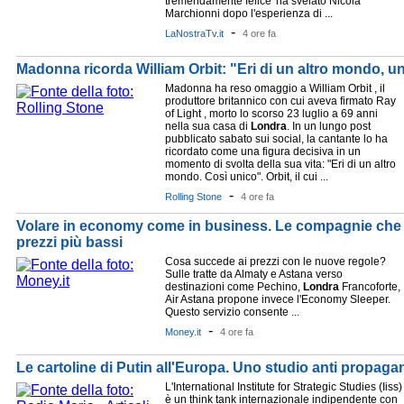
tremendamente felice' ha svelato Nicola
Marchionni dopo l'esperienza di ...
-
LaNostraTv.it
4 ore fa
Madonna ricorda William Orbit: "Eri di un altro mondo, u
Madonna ha reso omaggio a William Orbit , il
produttore britannico con cui aveva firmato Ray
of Light , morto lo scorso 23 luglio a 69 anni
nella sua casa di
Londra
. In un lungo post
pubblicato sabato sui social, la cantante lo ha
ricordato come una figura decisiva in un
momento di svolta della sua vita: "Eri di un altro
mondo. Così unico". Orbit, il cui ...
-
Rolling Stone
4 ore fa
Volare in economy come in business. Le compagnie che o
prezzi più bassi
Cosa succede ai prezzi con le nuove regole?
Sulle tratte da Almaty e Astana verso
destinazioni come Pechino,
Londra
Francoforte,
Air Astana propone invece l'Economy Sleeper.
Questo servizio consente ...
-
Money.it
4 ore fa
Le cartoline di Putin all'Europa. Uno studio anti propagan
L'International Institute for Strategic Studies (Iiss)
è un think tank internazionale indipendente con