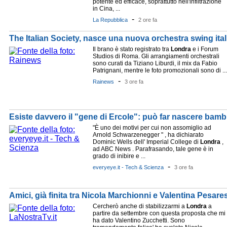
potente ed efficace, soprattutto nell'infiltrazione
in Cina, ...
-
La Repubblica
2 ore fa
The Italian Society, nasce una nuova orchestra swing ita
Il brano è stato registrato tra
Londra
e i Forum
Studios di Roma. Gli arrangiamenti orchestrali
sono curati da Tiziano Liburdi, il mix da Fabio
Patrignani, mentre le foto promozionali sono di ...
-
Rainews
3 ore fa
Esiste davvero il "gene di Ercole": può far nascere bamb
"È uno dei motivi per cui non assomiglio ad
Arnold Schwarzenegger " , ha dichiarato
Dominic Wells dell' Imperial College di
Londra
,
ad ABC News . Parafrasando, tale gene è in
grado di inibire e ...
-
everyeye.it - Tech & Scienza
3 ore fa
Amici, già finita tra Nicola Marchionni e Valentina Pesare
Cercherò anche di stabilizzarmi a
Londra
a
partire da settembre con questa proposta che mi
ha dato Valentino Zucchetti. Sono