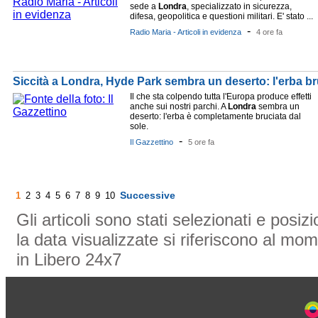
sede a
Londra
, specializzato in sicurezza,
difesa, geopolitica e questioni militari. E' stato ...
-
Radio Maria - Articoli in evidenza
4 ore fa
Siccità a Londra, Hyde Park sembra un deserto: l'erba br
Il che sta colpendo tutta l'Europa produce effetti
anche sui nostri parchi. A
Londra
sembra un
deserto: l'erba è completamente bruciata dal
sole.
-
Il Gazzettino
5 ore fa
Successive
1
2
3
4
5
6
7
8
9
10
Gli articoli sono stati selezionati e posi
la data visualizzate si riferiscono al mom
in Libero 24x7