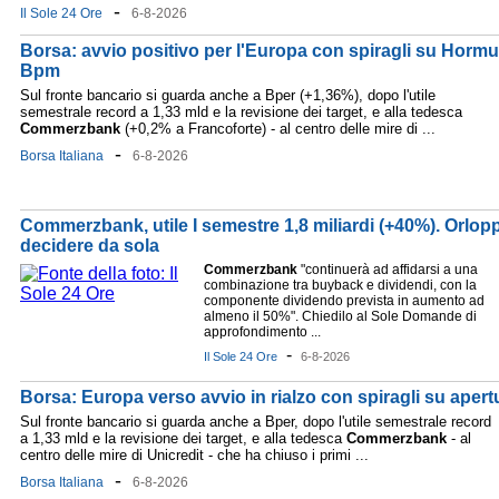
-
Il Sole 24 Ore
6-8-2026
Borsa: avvio positivo per l'Europa con spiragli su Hormu
Bpm
Sul fronte bancario si guarda anche a Bper (+1,36%), dopo l'utile
semestrale record a 1,33 mld e la revisione dei target, e alla tedesca
Commerzbank
(+0,2% a Francoforte) - al centro delle mire di ...
-
Borsa Italiana
6-8-2026
Commerzbank, utile I semestre 1,8 miliardi (+40%). Orlop
decidere da sola
Commerzbank
"continuerà ad affidarsi a una
combinazione tra buyback e dividendi, con la
componente dividendo prevista in aumento ad
almeno il 50%". Chiedilo al Sole Domande di
approfondimento ...
-
Il Sole 24 Ore
6-8-2026
Borsa: Europa verso avvio in rialzo con spiragli su aper
Sul fronte bancario si guarda anche a Bper, dopo l'utile semestrale record
a 1,33 mld e la revisione dei target, e alla tedesca
Commerzbank
- al
centro delle mire di Unicredit - che ha chiuso i primi ...
-
Borsa Italiana
6-8-2026