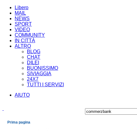
Libero
MAIL
NEWS
SPORT
VIDEO
COMMUNITY
IN CITTÀ
ALTRO
BLOG
CHAT
DILEI
BUONISSIMO
SIVIAGGIA
24X7
TUTTI I SERVIZI
AIUTO
Prima pagina
Cronaca
Economia
Mondo
Politica
Spettacoli e Cultura
Sport
Scienza