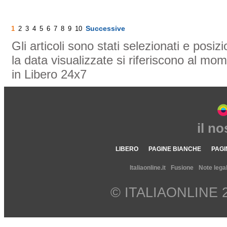
Successive
1
2
3
4
5
6
7
8
9
10
Gli articoli sono stati selezionati e posi
la data visualizzate si riferiscono al mom
in Libero 24x7
il n
LIBERO
PAGINE BIANCHE
PAGI
Italiaonline.it
Fusione
Note legal
© ITALIAONLINE