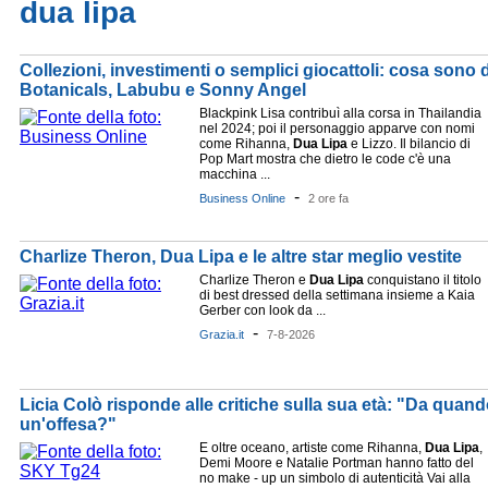
dua lipa
Collezioni, investimenti o semplici giocattoli: cosa sono
Botanicals, Labubu e Sonny Angel
Blackpink Lisa contribuì alla corsa in Thailandia
nel 2024; poi il personaggio apparve con nomi
come Rihanna,
Dua
Lipa
e Lizzo. Il bilancio di
Pop Mart mostra che dietro le code c'è una
macchina ...
-
Business Online
2 ore fa
Charlize Theron, Dua Lipa e le altre star meglio vestite
Charlize Theron e
Dua
Lipa
conquistano il titolo
di best dressed della settimana insieme a Kaia
Gerber con look da ...
-
Grazia.it
7-8-2026
Licia Colò risponde alle critiche sulla sua età: "Da quand
un'offesa?"
E oltre oceano, artiste come Rihanna,
Dua
Lipa
,
Demi Moore e Natalie Portman hanno fatto del
no make - up un simbolo di autenticità Vai alla