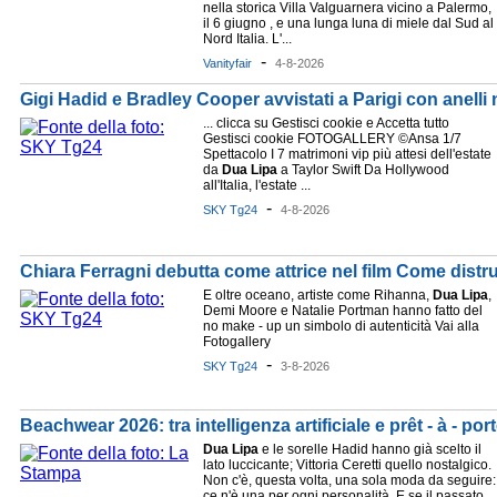
nella storica Villa Valguarnera vicino a Palermo,
il 6 giugno , e una lunga luna di miele dal Sud al
Nord Italia. L'...
-
Vanityfair
4-8-2026
Gigi Hadid e Bradley Cooper avvistati a Parigi con anelli 
... clicca su Gestisci cookie e Accetta tutto
Gestisci cookie FOTOGALLERY ©Ansa 1/7
Spettacolo I 7 matrimoni vip più attesi dell'estate
da
Dua
Lipa
a Taylor Swift Da Hollywood
all'Italia, l'estate ...
-
SKY Tg24
4-8-2026
Chiara Ferragni debutta come attrice nel film Come distr
E oltre oceano, artiste come Rihanna,
Dua
Lipa
,
Demi Moore e Natalie Portman hanno fatto del
no make - up un simbolo di autenticità Vai alla
Fotogallery
-
SKY Tg24
3-8-2026
Beachwear 2026: tra intelligenza artificiale e prêt - à - po
Dua
Lipa
e le sorelle Hadid hanno già scelto il
lato luccicante; Vittoria Ceretti quello nostalgico.
Non c'è, questa volta, una sola moda da seguire:
ce n'è una per ogni personalità. E se il passato ...