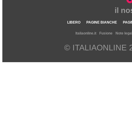
il n
LIBERO
PAGINE BIANCHE
PAGI
Italiaonline.it
Fusione
Note legal
© ITALIAONLINE