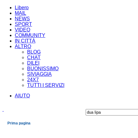
Libero
MAIL
NEWS
SPORT
VIDEO
COMMUNITY
IN CITTÀ
ALTRO
BLOG
CHAT
DILEI
BUONISSIMO
SIVIAGGIA
24X7
TUTTI I SERVIZI
AIUTO
Prima pagina
Cronaca
Economia
Mondo
Politica
Spettacoli e Cultura
Sport
Scienza