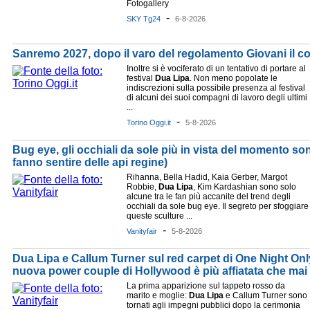
Fotogallery
-
SKY Tg24
6-8-2026
Sanremo 2027, dopo il varo del regolamento Giovani il c
Inoltre si è vociferato di un tentativo di portare al
festival
Dua
Lipa
. Non meno popolate le
indiscrezioni sulla possibile presenza al festival
di alcuni dei suoi compagni di lavoro degli ultimi
...
-
Torino Oggi.it
5-8-2026
Bug eye, gli occhiali da sole più in vista del momento sono 
fanno sentire delle api regine)
Rihanna, Bella Hadid, Kaia Gerber, Margot
Robbie,
Dua
Lipa
, Kim Kardashian sono solo
alcune tra le fan più accanite del trend degli
occhiali da sole bug eye. Il segreto per sfoggiare
queste sculture ...
-
Vanityfair
5-8-2026
Dua Lipa e Callum Turner sul red carpet di One Night Onl
nuova power couple di Hollywood è più affiatata che mai
La prima apparizione sul tappeto rosso da
marito e moglie:
Dua
Lipa
e Callum Turner sono
tornati agli impegni pubblici dopo la cerimonia