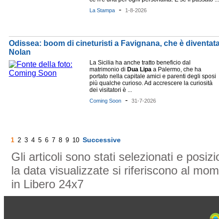
-
La Stampa
1-8-2026
Odissea: boom di cineturisti a Favignana, che è diventat
Nolan
La Sicilia ha anche tratto beneficio dal
matrimonio di
Dua
Lipa
a Palermo, che ha
portato nella capitale amici e parenti degli sposi
più qualche curioso. Ad accrescere la curiosità
dei visitatori è ...
-
Coming Soon
31-7-2026
Successive
1
2
3
4
5
6
7
8
9
10
Gli articoli sono stati selezionati e posi
la data visualizzate si riferiscono al mom
in Libero 24x7