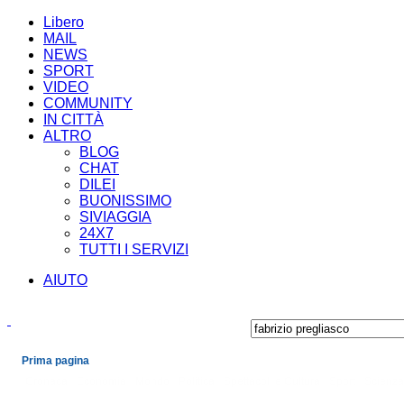
Libero
MAIL
NEWS
SPORT
VIDEO
COMMUNITY
IN CITTÀ
ALTRO
BLOG
CHAT
DILEI
BUONISSIMO
SIVIAGGIA
24X7
TUTTI I SERVIZI
AIUTO
Prima pagina
Cronaca
Economia
Mondo
Politica
Spettacoli e Cultura
Sport
Scienza