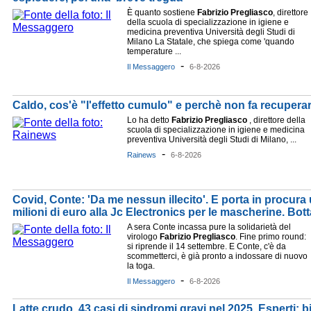
È quanto sostiene
Fabrizio
Pregliasco
, direttore
della scuola di specializzazione in igiene e
medicina preventiva Università degli Studi di
Milano La Statale, che spiega come 'quando
temperature ...
-
Il Messaggero
6-8-2026
Caldo, cos'è "l'effetto cumulo" e perchè non fa recuperar
Lo ha detto
Fabrizio
Pregliasco
, direttore della
scuola di specializzazione in igiene e medicina
preventiva Università degli Studi di Milano, ...
-
Rainews
6-8-2026
Covid, Conte: 'Da me nessun illecito'. E porta in procur
milioni di euro alla Jc Electronics per le mascherine. Botta
A sera Conte incassa pure la solidarietà del
virologo
Fabrizio
Pregliasco
. Fine primo round:
si riprende il 14 settembre. E Conte, c'è da
scommetterci, è già pronto a indossare di nuovo
la toga.
-
Il Messaggero
6-8-2026
Latte crudo, 43 casi di sindromi gravi nel 2025. Esperti: bi