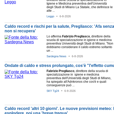
direttore della Scuola di specializzazione in
Igiene e Medicina preventiva dell'Università
degli Studi di Milano La Statale, che definisce le
alte ...
-
Leggo
6-8-2026
Caldo record e rischi per la salute, Pregliasco: 'Afa senza
non si recupera'
Lo afferma
Fabrizio
Pregliasco
, direttore della
scuola di specializzazione in igiene e medicina
preventiva Università degli Studi di Milano. "Non
dobbiamo considerare il caldo estremo soltanto
un ...
-
Sardegna News
6-8-2026
Ondate di caldo e stress prolungato, cos'è "l'effetto cu
Fabrizio
Pregliasco
, direttore della scuola di
specializzazione in igiene e medicina
preventiva dell'Università degli Studi di Milano,
ha spiegato all'Adnkronos che cos'è e quali
conseguenze può ...
-
SKY Tg24
6-8-2026
Caldo record 'altri 10 giorni'. Le nuove previsioni meteo: 
esplodere, poi una 'breve tregua'