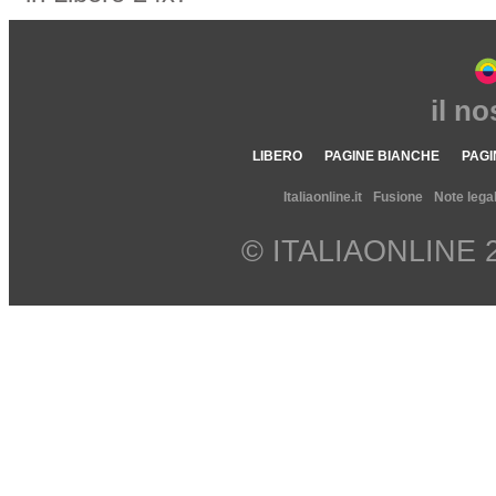
il n
LIBERO
PAGINE BIANCHE
PAGI
Italiaonline.it
Fusione
Note legal
© ITALIAONLINE