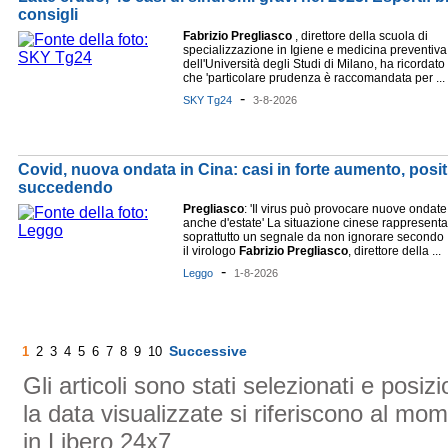
consigli
Fabrizio
Pregliasco
, direttore della scuola di
specializzazione in Igiene e medicina preventiva
dell'Università degli Studi di Milano, ha ricordato
che 'particolare prudenza è raccomandata per ...
-
SKY Tg24
3-8-2026
Covid, nuova ondata in Cina: casi in forte aumento, positi
succedendo
Pregliasco
: 'Il virus può provocare nuove ondate
anche d'estate' La situazione cinese rappresenta
soprattutto un segnale da non ignorare secondo
il virologo
Fabrizio
Pregliasco
, direttore della ...
-
Leggo
1-8-2026
Successive
1
2
3
4
5
6
7
8
9
10
Gli articoli sono stati selezionati e posi
la data visualizzate si riferiscono al mom
in Libero 24x7