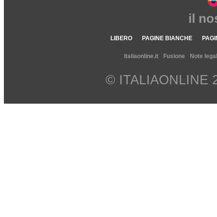
il n
LIBERO
PAGINE BIANCHE
PAGI
Italiaonline.it
Fusione
Note legal
© ITALIAONLINE