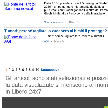
Dalle 16.00 prenderà il via il "Pomeriggio
Bimbi
2026" , un pomeriggio interamente dedicato ai
più piccoli con: Giochi gonfiabili a cura del Parco
Giochi Miriland La Pasticceria delle Meraviglie ,
...
-
Sanremo news.it
10 ore fa
Tumori: perché tagliare lo zucchero ai bimbi li protegge?
Tumori: perché tagliare lo zucchero ai
bimbi
li ...
-
AGI
14 ore fa
Successive
1
2
3
4
5
6
7
8
9
10
Gli articoli sono stati selezionati e posi
la data visualizzate si riferiscono al mom
in Libero 24x7