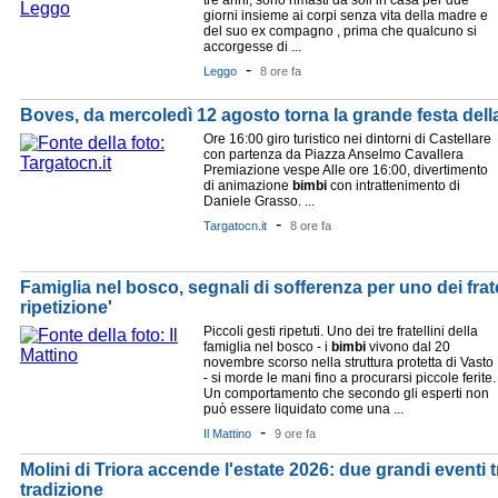
tre anni, sono rimasti da soli in casa per due
giorni insieme ai corpi senza vita della madre e
del suo ex compagno , prima che qualcuno si
accorgesse di ...
-
Leggo
8 ore fa
Boves, da mercoledì 12 agosto torna la grande festa della
Ore 16:00 giro turistico nei dintorni di Castellare
con partenza da Piazza Anselmo Cavallera
Premiazione vespe Alle ore 16:00, divertimento
di animazione
bimbi
con intrattenimento di
Daniele Grasso. ...
-
Targatocn.it
8 ore fa
Famiglia nel bosco, segnali di sofferenza per uno dei frate
ripetizione'
Piccoli gesti ripetuti. Uno dei tre fratellini della
famiglia nel bosco - i
bimbi
vivono dal 20
novembre scorso nella struttura protetta di Vasto
- si morde le mani fino a procurarsi piccole ferite.
Un comportamento che secondo gli esperti non
può essere liquidato come una ...
-
Il Mattino
9 ore fa
Molini di Triora accende l'estate 2026: due grandi eventi 
tradizione