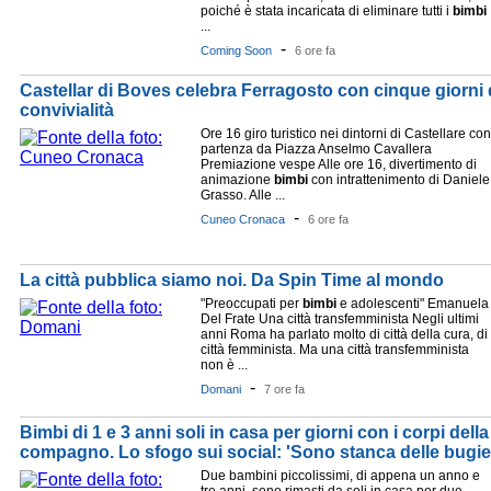
poiché è stata incaricata di eliminare tutti i
bimbi
...
-
Coming Soon
6 ore fa
Castellar di Boves celebra Ferragosto con cinque giorni 
convivialità
Ore 16 giro turistico nei dintorni di Castellare con
partenza da Piazza Anselmo Cavallera
Premiazione vespe Alle ore 16, divertimento di
animazione
bimbi
con intrattenimento di Daniele
Grasso. Alle ...
-
Cuneo Cronaca
6 ore fa
La città pubblica siamo noi. Da Spin Time al mondo
"Preoccupati per
bimbi
e adolescenti" Emanuela
Del Frate Una città transfemminista Negli ultimi
anni Roma ha parlato molto di città della cura, di
città femminista. Ma una città transfemminista
non è ...
-
Domani
7 ore fa
Bimbi di 1 e 3 anni soli in casa per giorni con i corpi dell
compagno. Lo sfogo sui social: 'Sono stanca delle bugie
Due bambini piccolissimi, di appena un anno e