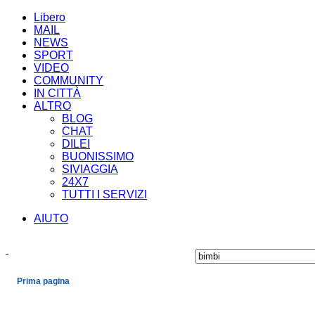
Libero
MAIL
NEWS
SPORT
VIDEO
COMMUNITY
IN CITTÀ
ALTRO
BLOG
CHAT
DILEI
BUONISSIMO
SIVIAGGIA
24X7
TUTTI I SERVIZI
AIUTO
Prima pagina
Cronaca
Economia
Mondo
Politica
Spettacoli e Cultura
Sport
Scienza