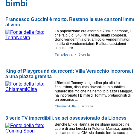
bimbi
Francesco Guccini è morto. Restano le sue canzoni immort
al vino
La popolazione era attorno a 70mila persone, il
che fa più di 340 litri a testa,
bimbi
compresi.
Sono vendemmiatore, amico di vendemmiatori,
in città di vendemmiatori. E allora lasciatemi
concludere ...
-
TerraNostra
3 ore fa
King of Playground da record: Villa Verucchio incorona 
a una piazza gremita
I
Bimbi
di Tommy sul gradino più alto La
finalissima, disputata davanti a un pubblico
numerosissimo che ha riempito piazza I Maggio,
ha incoronato I
Bimbi
di Tommy, protagonisti di
un percorso ...
-
ChiamamiCitta
4 ore fa
3 serie TV imperdibili, se sei ossessionato da Lioness
Benché Erik e Hanna se ne stiano nascosti nel
cuore di una foresta in Polonia, Marissa, agente
sul campo della CIA, sta dando loro la caccia,