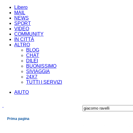
Libero
MAIL
NEWS
SPORT
VIDEO
COMMUNITY
IN CITTÀ
ALTRO
BLOG
CHAT
DILEI
BUONISSIMO
SIVIAGGIA
24X7
TUTTI I SERVIZI
AIUTO
Prima pagina
Cronaca
Economia
Mondo
Politica
Spettacoli e Cultura
Sport
Scienza