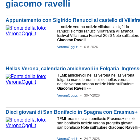
giacomo ravelli
Appuntamento con Sigfrido Ranucci al castello di Villafr
... notizie verona notizie villafranca sigfrido
ranucci sigfrido ranucci villafranca villafranca
festival Villafranca Festival 2026 Note sull'autore
Giacomo
Ravelli
- -
-
VeronaOggi.it
6-8-2026
Hellas Verona, calendario amichevoli in Folgaria. Ingress
TEMI: amichevoli hellas verona hellas verona
folgaria marco baroni notizie hellas verona
notizie verona verona notizie Note sull'autore
Giacomo
Ravelli
- -
-
VeronaOggi.it
30-7-2026
Dieci giovani di San Bonifacio in Spagna con Erasmus+
TEMI: erasmus san bonifacio Erasmus+ notizie
san bonifacio notizie verona progetto giovani
san bonifacio Note sull'autore
Giacomo
Ravelli
-
-
-
VeronaOggi.it
24-7-2026