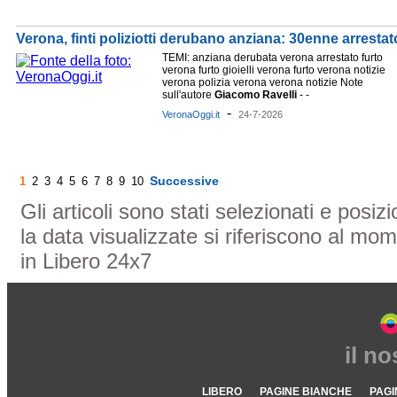
Verona, finti poliziotti derubano anziana: 30enne arrestat
TEMI: anziana derubata verona arrestato furto
verona furto gioielli verona furto verona notizie
verona polizia verona verona notizie Note
sull'autore
Giacomo
Ravelli
- -
-
VeronaOggi.it
24-7-2026
Successive
1
2
3
4
5
6
7
8
9
10
Gli articoli sono stati selezionati e posi
la data visualizzate si riferiscono al mom
in Libero 24x7
il n
LIBERO
PAGINE BIANCHE
PAGI