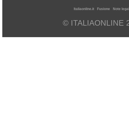
Italiaonline.it
Fusione
Note legal
© ITALIAONLINE