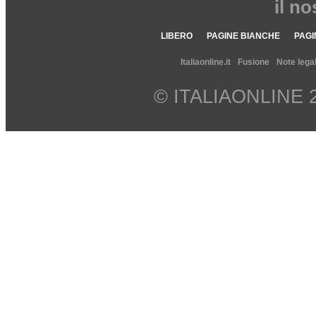
il n
LIBERO
PAGINE BIANCHE
PAGI
Italiaonline.it
Fusione
Note legal
© ITALIAONLINE