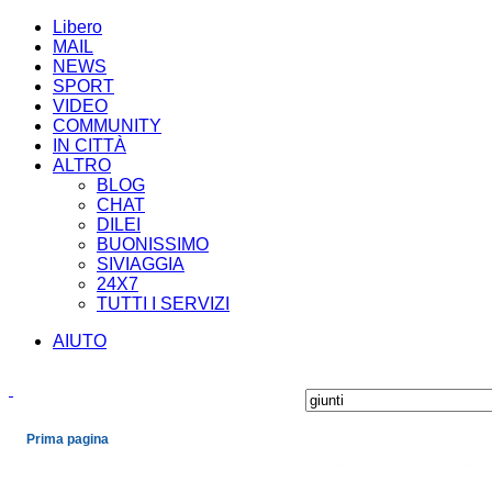
Libero
MAIL
NEWS
SPORT
VIDEO
COMMUNITY
IN CITTÀ
ALTRO
BLOG
CHAT
DILEI
BUONISSIMO
SIVIAGGIA
24X7
TUTTI I SERVIZI
AIUTO
Prima pagina
Cronaca
Economia
Mondo
Politica
Spettacoli e Cultura
Sport
Scienza