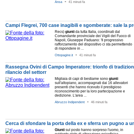
-
Ansa
41 minuti fa
Campi Flegrei, 700 case inagibili e sgomberate: sale la p
Recs)
giunti
da tutta Italia, coordinati dal
Comandante provinciale dei Vigili del Fuoco di
Napoli, Giuseppe Paduano: 'Il progressivo
rafforzamento del dispositivo ci sta permettendo
di rispondere in ...
-
Ottopagine.it
41 minuti fa
Rassegna Ovini di Campo Imperatore: trionfo di tradizion
rilancio del settorr
Migliaia di capi di bestiame sono
giunti
sull'altopiano, accompagnati dai 16 allevatori
presenti che hanno ricevuto il prestigioso
riconoscimento per la loro partecipazione e
dedizione. L'area ...
-
Abruzzo Indipendent
46 minuti fa
Cerca di sfondare la porta della ex e sferra un pugno a u
Giunti
sul posto hanno sorpreso l'uomo, in