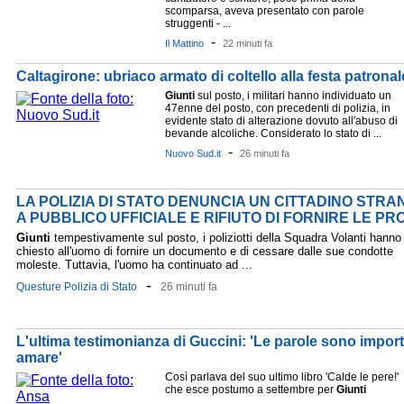
scomparsa, aveva presentato con parole
struggenti - ...
-
Il Mattino
22 minuti fa
Caltagirone: ubriaco armato di coltello alla festa patronal
Giunti
sul posto, i militari hanno individuato un
47enne del posto, con precedenti di polizia, in
evidente stato di alterazione dovuto all'abuso di
bevande alcoliche. Considerato lo stato di ...
-
Nuovo Sud.it
26 minuti fa
LA POLIZIA DI STATO DENUNCIA UN CITTADINO STR
A PUBBLICO UFFICIALE E RIFIUTO DI FORNIRE LE PR
Giunti
tempestivamente sul posto, i poliziotti della Squadra Volanti hanno
chiesto all'uomo di fornire un documento e di cessare dalle sue condotte
moleste. Tuttavia, l'uomo ha continuato ad ...
-
Questure Polizia di Stato
26 minuti fa
L'ultima testimonianza di Guccini: 'Le parole sono import
amare'
Così parlava del suo ultimo libro 'Calde le pere!'
che esce postumo a settembre per
Giunti