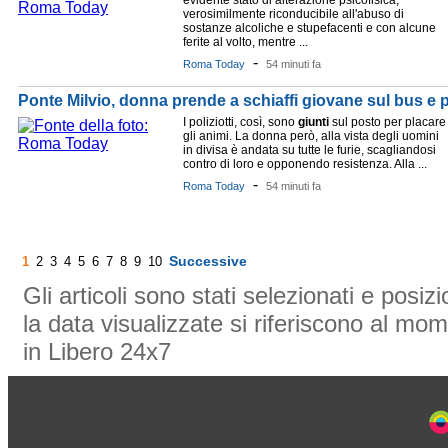
evidente stato di alterazione psicofisica,
verosimilmente riconducibile all'abuso di
sostanze alcoliche e stupefacenti e con alcune
ferite al volto, mentre ...
-
Roma Today
54 minuti fa
Ponte Milvio, donna prende a schiaffi giovane sul bus e po
I poliziotti, così, sono
giunti
sul posto per placare
gli animi. La donna però, alla vista degli uomini
in divisa è andata su tutte le furie, scagliandosi
contro di loro e opponendo resistenza. Alla ...
-
Roma Today
54 minuti fa
Successive
1
2
3
4
5
6
7
8
9
10
Gli articoli sono stati selezionati e posi
la data visualizzate si riferiscono al mom
in Libero 24x7