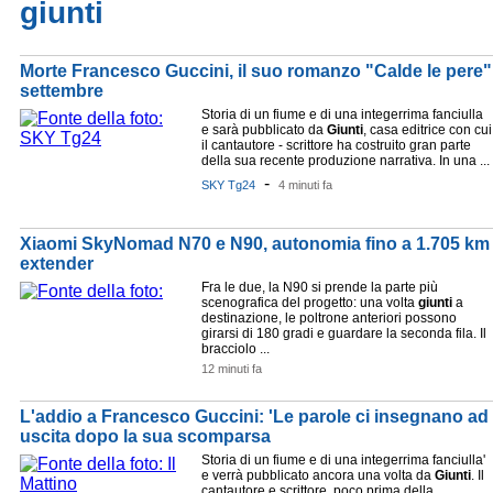
giunti
Morte Francesco Guccini, il suo romanzo "Calde le pere
settembre
Storia di un fiume e di una integerrima fanciulla
e sarà pubblicato da
Giunti
, casa editrice con cui
il cantautore - scrittore ha costruito gran parte
della sua recente produzione narrativa. In una ...
-
SKY Tg24
4 minuti fa
Xiaomi SkyNomad N70 e N90, autonomia fino a 1.705 km 
extender
Fra le due, la N90 si prende la parte più
scenografica del progetto: una volta
giunti
a
destinazione, le poltrone anteriori possono
girarsi di 180 gradi e guardare la seconda fila. Il
bracciolo ...
12 minuti fa
L'addio a Francesco Guccini: 'Le parole ci insegnano ad a
uscita dopo la sua scomparsa
Storia di un fiume e di una integerrima fanciulla'
e verrà pubblicato ancora una volta da
Giunti
. Il
cantautore e scrittore, poco prima della