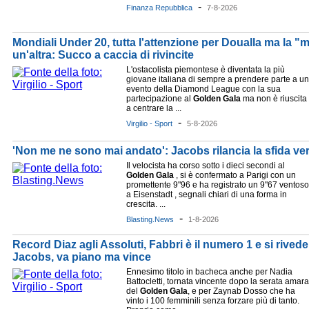
-
Finanza Repubblica
7-8-2026
Mondiali Under 20, tutta l'attenzione per Doualla ma la "
un'altra: Succo a caccia di rivincite
L'ostacolista piemontese è diventata la più
giovane italiana di sempre a prendere parte a un
evento della Diamond League con la sua
partecipazione al
Golden
Gala
ma non è riuscita
a centrare la ...
-
Virgilio - Sport
5-8-2026
'Non me ne sono mai andato': Jacobs rilancia la sfida v
Il velocista ha corso sotto i dieci secondi al
Golden
Gala
, si è confermato a Parigi con un
promettente 9"96 e ha registrato un 9"67 ventoso
a Eisenstadt , segnali chiari di una forma in
crescita. ...
-
Blasting.News
1-8-2026
Record Diaz agli Assoluti, Fabbri è il numero 1 e si rived
Jacobs, va piano ma vince
Ennesimo titolo in bacheca anche per Nadia
Battocletti, tornata vincente dopo la serata amara
del
Golden
Gala
, e per Zaynab Dosso che ha
vinto i 100 femminili senza forzare più di tanto.