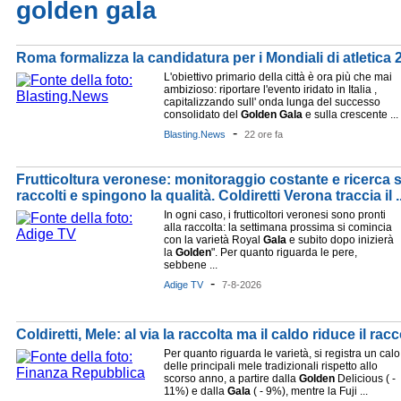
golden gala
Roma formalizza la candidatura per i Mondiali di atletica
L'obiettivo primario della città è ora più che mai
ambizioso: riportare l'evento iridato in Italia ,
capitalizzando sull' onda lunga del successo
consolidato del
Golden
Gala
e sulla crescente ...
-
Blasting.News
22 ore fa
Frutticoltura veronese: monitoraggio costante e ricerca s
raccolti e spingono la qualità. Coldiretti Verona traccia il ..
In ogni caso, i frutticoltori veronesi sono pronti
alla raccolta: la settimana prossima si comincia
con la varietà Royal
Gala
e subito dopo inizierà
la
Golden
". Per quanto riguarda le pere,
sebbene ...
-
Adige TV
7-8-2026
Coldiretti, Mele: al via la raccolta ma il caldo riduce il racc
Per quanto riguarda le varietà, si registra un calo
delle principali mele tradizionali rispetto allo
scorso anno, a partire dalla
Golden
Delicious ( -
11%) e dalla
Gala
( - 9%), mentre la Fuji ...