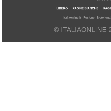
LIBERO
PAGINE BIANCHE
PAGI
Italiaonline.it
Fusione
Note legal
© ITALIAONLINE