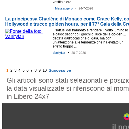
vestita d'oro, ...
-
Il Messaggero
24-7-2026
La principessa Charléne di Monaco come Grace Kelly, co
Hollywood e trucco golden hours, per il 77° Gala della 
...soffusi del tramonto e rendere il volto luminoso
e caldo secondo i giochi di luce delle
golden
...
dettata dall'occasione di
gala
, ma con
un'attenzione alle tendenze che ha evitato un
effetto troppo ...
-
Vanityfair
20-7-2026
Successive
1
2
3
4
5
6
7
8
9
10
Gli articoli sono stati selezionati e posi
la data visualizzate si riferiscono al mom
in Libero 24x7
il n