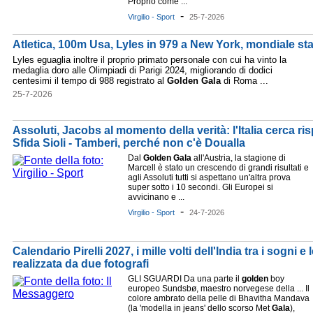
Proprio come ...
-
Virgilio - Sport
25-7-2026
Atletica, 100m Usa, Lyles in 979 a New York, mondiale st
Lyles eguaglia inoltre il proprio primato personale con cui ha vinto la
medaglia doro alle Olimpiadi di Parigi 2024, migliorando di dodici
centesimi il tempo di 988 registrato al
Golden
Gala
di Roma ...
25-7-2026
Assoluti, Jacobs al momento della verità: l'Italia cerca risp
Sfida Sioli - Tamberi, perché non c'è Doualla
Dal
Golden
Gala
all'Austria, la stagione di
Marcell è stato un crescendo di grandi risultati e
agli Assoluti tutti si aspettano un'altra prova
super sotto i 10 secondi. Gli Europei si
avvicinano e ...
-
Virgilio - Sport
24-7-2026
Calendario Pirelli 2027, i mille volti dell'India tra i sogni 
realizzata da due fotografi
GLI SGUARDI Da una parte il
golden
boy
europeo Sundsbø, maestro norvegese della ... Il
colore ambrato della pelle di Bhavitha Mandava
(la 'modella in jeans' dello scorso Met
Gala
),