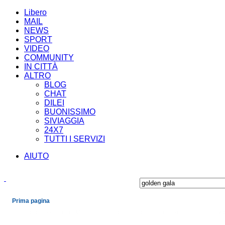
Libero
MAIL
NEWS
SPORT
VIDEO
COMMUNITY
IN CITTÀ
ALTRO
BLOG
CHAT
DILEI
BUONISSIMO
SIVIAGGIA
24X7
TUTTI I SERVIZI
AIUTO
Prima pagina
Cronaca
Economia
Mondo
Politica
Spettacoli e Cultura
Sport
Scienza