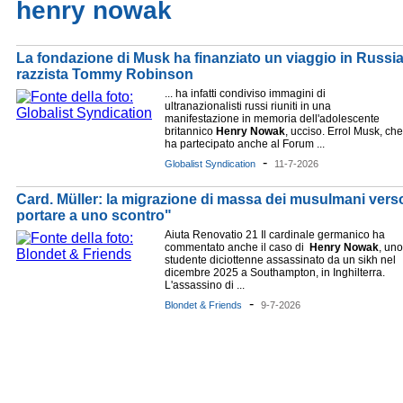
henry nowak
La fondazione di Musk ha finanziato un viaggio in Russia 
razzista Tommy Robinson
... ha infatti condiviso immagini di
ultranazionalisti russi riuniti in una
manifestazione in memoria dell'adolescente
britannico
Henry
Nowak
, ucciso. Errol Musk, che
ha partecipato anche al Forum ...
-
Globalist Syndication
11-7-2026
Card. Müller: la migrazione di massa dei musulmani ver
portare a uno scontro"
Aiuta Renovatio 21 Il cardinale germanico ha
commentato anche il caso di
Henry
Nowak
, uno
studente diciottenne assassinato da un sikh nel
dicembre 2025 a Southampton, in Inghilterra.
L'assassino di ...
-
Blondet & Friends
9-7-2026