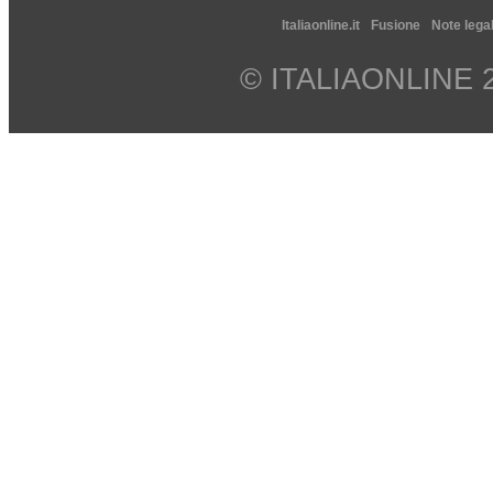
Italiaonline.it
Fusione
Note legal
© ITALIAONLINE