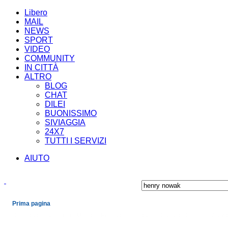
Libero
MAIL
NEWS
SPORT
VIDEO
COMMUNITY
IN CITTÀ
ALTRO
BLOG
CHAT
DILEI
BUONISSIMO
SIVIAGGIA
24X7
TUTTI I SERVIZI
AIUTO
Prima pagina
Cronaca
Economia
Mondo
Politica
Spettacoli e Cultura
Sport
Scienza