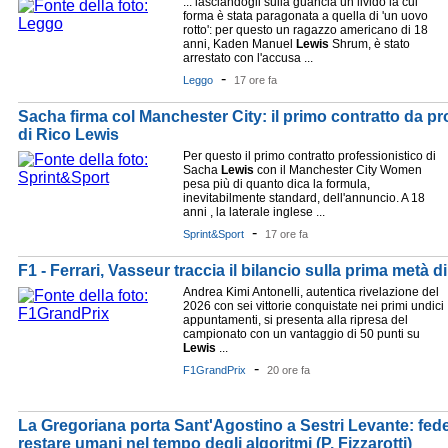
... lasciandogli sulla guancia un livido la cui
forma è stata paragonata a quella di 'un uovo
rotto': per questo un ragazzo americano di 18
anni, Kaden Manuel
Lewis
Shrum, è stato
arrestato con l'accusa ...
-
Leggo
17 ore fa
Sacha firma col Manchester City: il primo contratto da pro
di Rico Lewis
Per questo il primo contratto professionistico di
Sacha
Lewis
con il Manchester City Women
pesa più di quanto dica la formula,
inevitabilmente standard, dell'annuncio. A 18
anni , la laterale inglese ...
-
Sprint&Sport
17 ore fa
F1 - Ferrari, Vasseur traccia il bilancio sulla prima metà d
Andrea Kimi Antonelli, autentica rivelazione del
2026 con sei vittorie conquistate nei primi undici
appuntamenti, si presenta alla ripresa del
campionato con un vantaggio di 50 punti su
Lewis
...
-
F1GrandPrix
20 ore fa
La Gregoriana porta Sant'Agostino a Sestri Levante: fede,
restare umani nel tempo degli algoritmi (P. Fizzarotti)