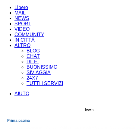
Libero
MAIL
NEWS
SPORT
VIDEO
COMMUNITY
IN CITTÀ
ALTRO
BLOG
CHAT
DILEI
BUONISSIMO
SIVIAGGIA
24X7
TUTTI I SERVIZI
AIUTO
Prima pagina
Cronaca
Economia
Mondo
Politica
Spettacoli e Cultura
Sport
Scienza