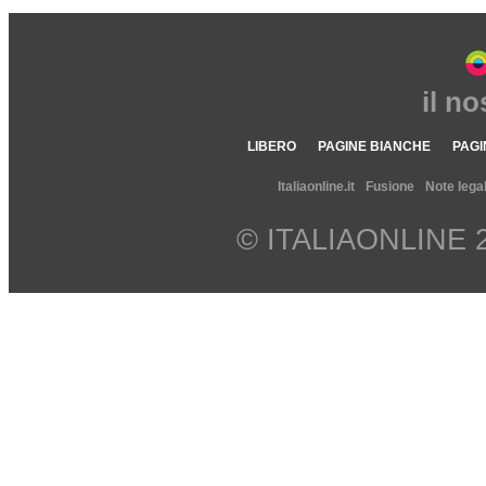
il n
LIBERO
PAGINE BIANCHE
PAGI
Italiaonline.it
Fusione
Note legal
© ITALIAONLINE