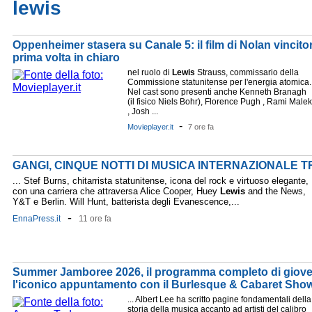
lewis
Oppenheimer stasera su Canale 5: il film di Nolan vincitor
prima volta in chiaro
nel ruolo di
Lewis
Strauss, commissario della
Commissione statunitense per l'energia atomica.
Nel cast sono presenti anche Kenneth Branagh
(il fisico Niels Bohr), Florence Pugh , Rami Malek
, Josh ...
-
Movieplayer.it
7 ore fa
GANGI, CINQUE NOTTI DI MUSICA INTERNAZIONALE T
... Stef Burns, chitarrista statunitense, icona del rock e virtuoso elegante,
con una carriera che attraversa Alice Cooper, Huey
Lewis
and the News,
Y&T e Berlin. Will Hunt, batterista degli Evanescence,...
-
EnnaPress.it
11 ore fa
Summer Jamboree 2026, il programma completo di gioved
l'iconico appuntamento con il Burlesque & Cabaret Sho
... Albert Lee ha scritto pagine fondamentali della
storia della musica accanto ad artisti del calibro