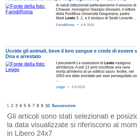
Ai saluti istituzionali parteciperanno il vescovo di
Chiavari, monsignor Giampio Devasini, il rettore
della Pontificia Università Gregoriana, padre
Mark
Lewis
S. J., e il sindaco di Sestri Levante ...
-
FarodiRoma
4-8-2026
Uccide gli animali, beve il loro sangue e crede di essere 
Dna e arrestato
I precedenti Le ossessioni di
Lewis
risalgono
all'infanzia. A soli 13 anni crocifisse una rana
morta all'interno di un edificio sacro. Inoltre, nel
2003 era stato arrestato per aver perseguitato un
...
-
Leggo
4-8-2026
Successive
1
2
3
4
5
6
7
8
9
10
Gli articoli sono stati selezionati e posi
la data visualizzate si riferiscono al mom
in Libero 24x7