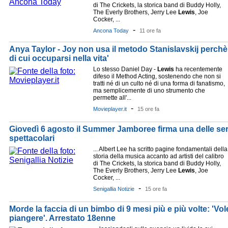
di The Crickets, la storica band di Buddy Holly,
The Everly Brothers, Jerry Lee
Lewis
, Joe
Cocker, ...
-
Ancona Today
11 ore fa
Anya Taylor - Joy non usa il metodo Stanislavskij perch
di cui occuparsi nella vita'
Lo stesso Daniel Day -
Lewis
ha recentemente
difeso il Method Acting, sostenendo che non si
tratti né di un culto né di una forma di fanatismo,
ma semplicemente di uno strumento che
permette all'...
-
Movieplayer.it
15 ore fa
Giovedì 6 agosto il Summer Jamboree firma una delle ser
spettacolari
... Albert Lee ha scritto pagine fondamentali della
storia della musica accanto ad artisti del calibro
di The Crickets, la storica band di Buddy Holly,
The Everly Brothers, Jerry Lee
Lewis
, Joe
Cocker, ...
-
Senigallia Notizie
15 ore fa
Morde la faccia di un bimbo di 9 mesi più e più volte: 'Vol
piangere'. Arrestato 18enne