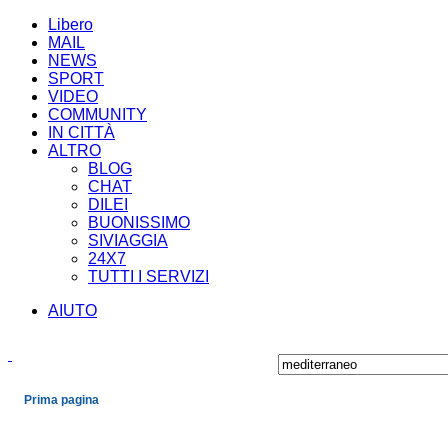
Libero
MAIL
NEWS
SPORT
VIDEO
COMMUNITY
IN CITTÀ
ALTRO
BLOG
CHAT
DILEI
BUONISSIMO
SIVIAGGIA
24X7
TUTTI I SERVIZI
AIUTO
Prima pagina
Cronaca
Economia
Mondo
Politica
Spettacoli e Cultura
Sport
Scienza