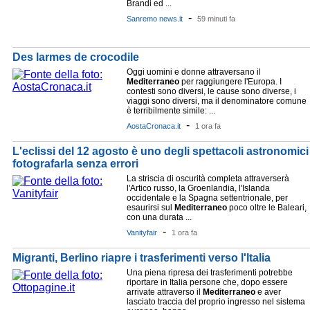
Brandi ed ...
-
Sanremo news.it
59 minuti fa
Des larmes de crocodile
Oggi uomini e donne attraversano il
Mediterraneo
per raggiungere l'Europa. I
contesti sono diversi, le cause sono diverse, i
viaggi sono diversi, ma il denominatore comune
è terribilmente simile: ...
-
AostaCronaca.it
1 ora fa
L'eclissi del 12 agosto è uno degli spettacoli astronomic
fotografarla senza errori
La striscia di oscurità completa attraverserà
l'Artico russo, la Groenlandia, l'Islanda
occidentale e la Spagna settentrionale, per
esaurirsi sul
Mediterraneo
poco oltre le Baleari,
con una durata ...
-
Vanityfair
1 ora fa
Migranti, Berlino riapre i trasferimenti verso l'Italia
Una piena ripresa dei trasferimenti potrebbe
riportare in Italia persone che, dopo essere
arrivate attraverso il
Mediterraneo
e aver
lasciato traccia del proprio ingresso nel sistema