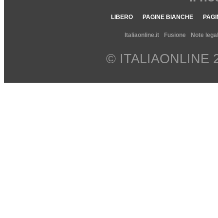
LIBERO
PAGINE BIANCHE
PAGI
Italiaonline.it
Fusione
Note legal
© ITALIAONLINE