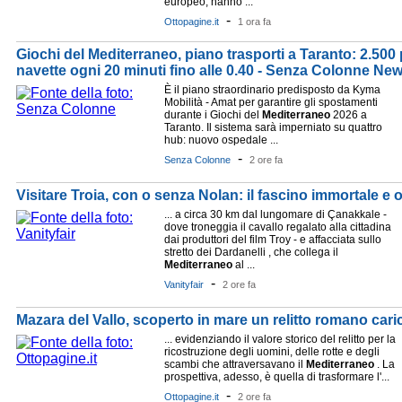
europeo, hanno ...
-
Ottopagine.it
1 ora fa
Giochi del Mediterraneo, piano trasporti a Taranto: 2.500 
navette ogni 20 minuti fino alle 0.40 - Senza Colonne News
È il piano straordinario predisposto da Kyma
Mobilità - Amat per garantire gli spostamenti
durante i Giochi del
Mediterraneo
2026 a
Taranto. Il sistema sarà imperniato su quattro
hub: nuovo ospedale ...
-
Senza Colonne
2 ore fa
Visitare Troia, con o senza Nolan: il fascino immortale e 
... a circa 30 km dal lungomare di Çanakkale -
dove troneggia il cavallo regalato alla cittadina
dai produttori del film Troy - e affacciata sullo
stretto dei Dardanelli , che collega il
Mediterraneo
al ...
-
Vanityfair
2 ore fa
Mazara del Vallo, scoperto in mare un relitto romano cari
... evidenziando il valore storico del relitto per la
ricostruzione degli uomini, delle rotte e degli
scambi che attraversavano il
Mediterraneo
. La
prospettiva, adesso, è quella di trasformare l'...
-
Ottopagine.it
2 ore fa