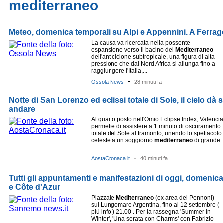
mediterraneo
Meteo, domenica temporali su Alpi e Appennini. A Ferrag
La causa va ricercata nella possente
espansione verso il bacino del
Mediterraneo
dell'anticiclone subtropicale, una figura di alta
pressione che dal Nord Africa si allunga fino a
raggiungere l'Italia,...
-
Ossola News
28 minuti fa
Notte di San Lorenzo ed eclissi totale di Sole, il cielo dà
andare
Al quarto posto nell'Omio Eclipse Index, Valencia
permette di assistere a 1 minuto di oscuramento
totale del Sole al tramonto, unendo lo spettacolo
celeste a un soggiorno
mediterraneo
di grande
...
-
AostaCronaca.it
40 minuti fa
Tutti gli appuntamenti e manifestazioni di oggi, domenica
e Côte d'Azur
Piazzale
Mediterraneo
(ex area dei Pennoni)
sul Lungomare Argentina, fino al 12 settembre (
più info ) 21.00 . Per la rassegna 'Summer in
Winter', 'Una serata con Charms' con Fabrizio