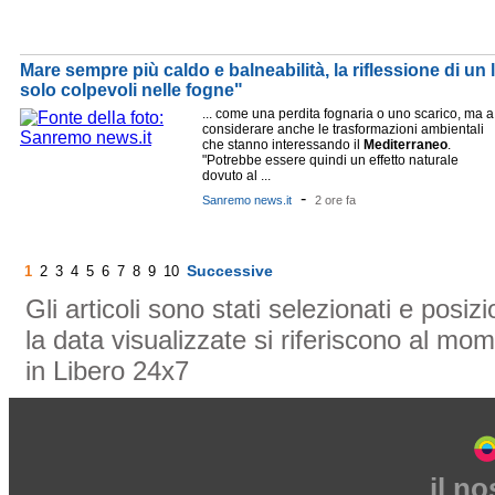
Mare sempre più caldo e balneabilità, la riflessione di un
solo colpevoli nelle fogne"
... come una perdita fognaria o uno scarico, ma a
considerare anche le trasformazioni ambientali
che stanno interessando il
Mediterraneo
.
"Potrebbe essere quindi un effetto naturale
dovuto al ...
-
Sanremo news.it
2 ore fa
Successive
1
2
3
4
5
6
7
8
9
10
Gli articoli sono stati selezionati e posi
la data visualizzate si riferiscono al mom
in Libero 24x7
il n