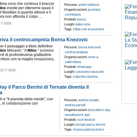
tima voce che continua il braccio
Persone:
andré
vlahovic
ilos
insiste per ottenerne quasi il
Organizzazioni:
juventus
l Besiktas si guarda altrove e il
corinthians
a non affonda il colpo. ...
Prodotti:
bonus
-7-2026
Luoghi:
italia
roma
Tags:
sfida
crisi economica
riva il centrocampista Borna Knezovic
 il passaggio a titolo definitivo
Persone:
borna knezovic
ilos
Milicevic: "A
Milos
" scrivono
centrocampista
nti di profondissima gratitudine
Organizzazioni:
serie a
rofuso con la maglia rossazzurra,
salernitana
Prodotti:
whatsapp
-
21-7-2026
Luoghi:
casarano
sassuolo
Tags:
colpo
lecceprima
il Parco Berrini di Ternate diventa il
a
h e "Il pianista della mente", con
Persone:
andrea braido
 , in collaborazione con
andrea parodi
Organizzazioni:
buscadero day
woodinstock aps
Prodotti:
rock
festival
Luoghi:
ternate
parco berrini
Tags:
musica
palcoscenico