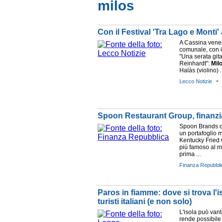
milos
Con il Festival 'Tra Lago e Monti'
A Cassina vener
comunale, con i
"Una serata git
Reinhardt":
Mil
Halàs (violino) .
Lecco Notizie
Spoon Restaurant Group, finanziam
Spoon Brands op
un portafoglio m
Kentucky Fried C
più famoso al 
prima ...
Finanza Repubbli
Paros in fiamme: dove si trova l'
turisti italiani (e non solo)
L'isola può van
rende possibile