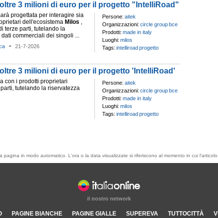
re 3 milioni di euro per il progetto "IntelliRoad"
arà progettata per interagire sia
Persone:
aitek
roprietari dell'ecosistema
Milos
,
Organizzazioni:
circle group
bce
i terze parti, tutelando la
Prodotti:
made in italy
 dati commerciali dei singoli ...
Luoghi:
milos
-
ca
21-7-2026
Tags:
intelliroad
progetto
re 3 milioni di euro per il progetto 'IntelliRoad'
a con i prodotti proprietari
Persone:
aitek
 parti, tutelando la riservatezza
Organizzazioni:
circle group
bce
Prodotti:
made in italy
Luoghi:
milos
Tags:
intelliroad
progetto
esta pagina in modo automatico. L'ora o la data visualizzate si riferiscono al momento in cui l'artic
il nostro network
O
PAGINE BIANCHE
PAGINE GIALLE
SUPEREVA
TUTTOCITTÀ
V