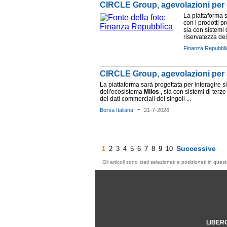
CIRCLE Group, agevolazioni per olt
La piattaforma s
con i prodotti p
sia con sistemi d
riservatezza dei
Finanza Repubbli
CIRCLE Group, agevolazioni per olt
La piattaforma sarà progettata per interagire si
dell'ecosistema
Milos
, sia con sistemi di terze
dei dati commerciali dei singoli ...
-
Borsa Italiana
21-7-2026
Successive
1
2
3
4
5
6
7
8
9
10
Gli articoli sono stati selezionati e posizionati in qu
LIBER