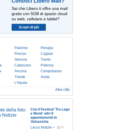
Conosci Libero Mail?
Sai che Libero ti offre una mail
gratis con 5GB di spazio cloud
su web, cellulare e tablet?
Scopri di più
Palermo
Perugia
Firenze
Cagliari
Genova
Trento
a
Catanzaro
Potenza
a
Ancona
Campobasso
Trieste
Aosta
L'Aquila
Altre città
Con il Festival 'Tra Lago
e Monti' altri 9
appuntamenti in
Valsassina
-
Lecco Notizie
21-7-