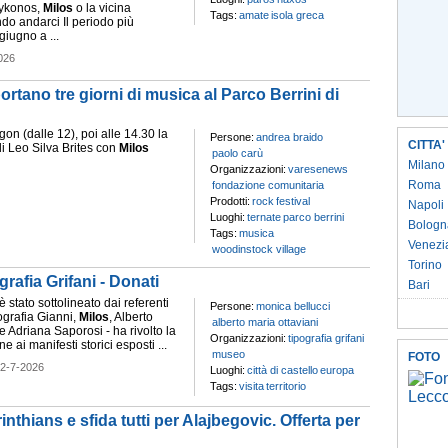
ykonos,
Milos
o la vicina
Tags:
amate
isola greca
do andarci Il periodo più
iugno a ...
026
ano tre giorni di musica al Parco Berrini di
n (dalle 12), poi alle 14.30 la
Persone:
andrea braido
CITTA'
di Leo Silva Brites con
Milos
paolo carù
Milano
Organizzazioni:
varesenews
Roma
fondazione comunitaria
Prodotti:
rock
festival
Napoli
Luoghi:
ternate
parco berrini
Bologn
Tags:
musica
Venezi
woodinstock village
Torino
grafia Grifani - Donati
Bari
 è stato sottolineato dai referenti
Persone:
monica bellucci
pografia Gianni,
Milos
, Alberto
alberto maria ottaviani
e Adriana Saporosi - ha rivolto la
Organizzazioni:
tipografia grifani
e ai manifesti storici esposti ...
museo
FOTO
2-7-2026
Luoghi:
città di castello
europa
Tags:
visita
territorio
thians e sfida tutti per Alajbegovic. Offerta per