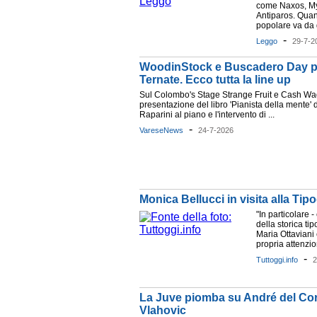
come Naxos, M
Antiparos. Quan
popolare va da g
-
Leggo
29-7-2
WoodinStock e Buscadero Day port
Ternate. Ecco tutta la line up
Sul Colombo's Stage Strange Fruit e Cash Wago
presentazione del libro 'Pianista della mente' 
Raparini al piano e l'intervento di ...
-
VareseNews
24-7-2026
Monica Bellucci in visita alla Tipo
"In particolare -
della storica ti
Maria Ottaviani 
propria attenzion
-
Tuttoggi.info
2
La Juve piomba su André del Corin
Vlahovic