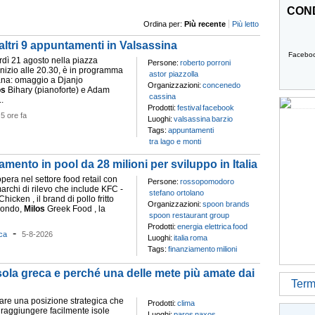
COND
Ordina per:
Più recente
Più letto
 altri 9 appuntamenti in Valsassina
Facebo
dì 21 agosto nella piazza
Persone:
roberto porroni
nizio alle 20.30, è in programma
astor piazzolla
ana: omaggio a Djanjo
Organizzazioni:
concenedo
os
Bihary (pianoforte) e Adam
cassina
..
Prodotti:
festival
facebook
-
5 ore fa
Luoghi:
valsassina
barzio
Tags:
appuntamenti
tra lago e monti
ento in pool da 28 milioni per sviluppo in Italia
era nel settore food retail con
Persone:
rossopomodoro
archi di rilevo che include KFC -
stefano ortolano
hicken , il brand di pollo fritto
Organizzazioni:
spoon brands
mondo,
Milos
Greek Food , la
spoon restaurant group
Prodotti:
energia elettrica
food
-
ca
5-8-2026
Luoghi:
italia
roma
Tags:
finanziamento
milioni
isola greca e perché una delle mete più amate dai
Termi
tare una posizione strategica che
Prodotti:
clima
 raggiungere facilmente isole
Luoghi:
paros
naxos