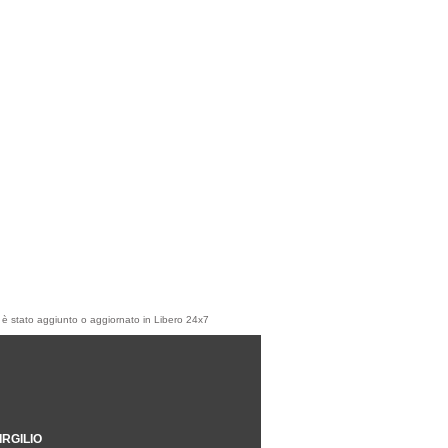
olo è stato aggiunto o aggiornato in Libero 24x7
IRGILIO