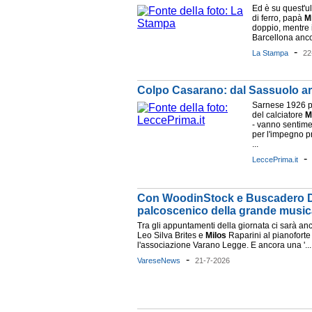
Ed è su quest'ul
di ferro, papà
M
doppio, mentre i
Barcellona ancor
-
La Stampa
22
Colpo Casarano: dal Sassuolo ar
Sarnese 1926 per
del calciatore
M
- vanno sentime
per l'impegno p
...
LeccePrima.it
Con WoodinStock e Buscadero Day 
palcoscenico della grande music
Tra gli appuntamenti della giornata ci sarà anc
Leo Silva Brites e
Milos
Raparini al pianoforte
l'associazione Varano Legge. E ancora una '...
-
VareseNews
21-7-2026