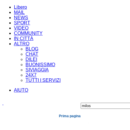
Libero
MAIL
NEWS
SPORT
VIDEO
COMMUNITY
IN CITTÀ
ALTRO
BLOG
CHAT
DILEI
BUONISSIMO
SIVIAGGIA
24X7
TUTTI I SERVIZI
AIUTO
Prima pagina
Cronaca
Economia
Mondo
Politica
Spe