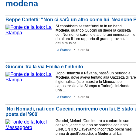
modena
Beppe Carletti: "Non ci sarà un altro come lui. Neanche Ba
Si conobbero sessant'anni fa in un bar di
Modena
, quando Guccini gli diede la cassetta
con Noi non ci saremo e altri brani memorabili, e
da allora il loro rapporto di grandi provinciali
della musica ...
-
La Stampa
4 ore fa
Guccini, tra la via Emilia e l'infinito
Dopo l'infanzia a Pàvana, passò un periodo a
Modena
, dove aveva tentato alla Gazzetta di fare
il giornalista (suo maestro fu Minucci, poi
caposervizio alla Stampa a Torino) , iniziando
una ...
-
La Stampa
4 ore fa
'Noi Nomadi, nati con Guccini, moriremo con lui. È stato 
poeta del '900'
Guccini, Meloni: 'Continuerò a cantare le sue
canzoni, anche se non ne sarebbe contento'
L'INCONTRO L'avevamo incontrato pochi mesi
prima di quell'episodio, a
Modena
, al bar