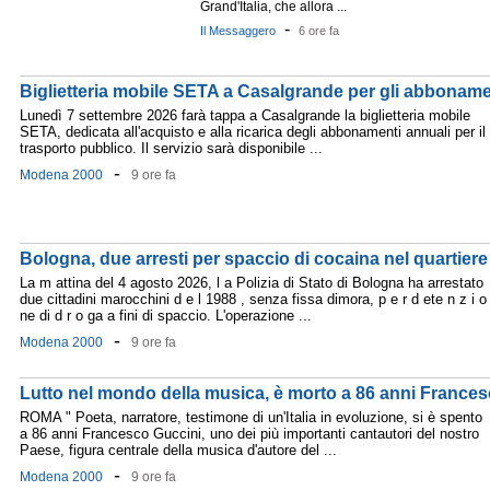
Grand'Italia, che allora ...
-
Il Messaggero
6 ore fa
Biglietteria mobile SETA a Casalgrande per gli abboname
Lunedì 7 settembre 2026 farà tappa a Casalgrande la biglietteria mobile
SETA, dedicata all'acquisto e alla ricarica degli abbonamenti annuali per il
trasporto pubblico. Il servizio sarà disponibile ...
-
Modena 2000
9 ore fa
Bologna, due arresti per spaccio di cocaina nel quartiere
La m attina del 4 agosto 2026, l a Polizia di Stato di Bologna ha arrestato
due cittadini marocchini d e l 1988 , senza fissa dimora, p e r d ete n z i o
ne di d r o ga a fini di spaccio. L'operazione ...
-
Modena 2000
9 ore fa
Lutto nel mondo della musica, è morto a 86 anni France
ROMA " Poeta, narratore, testimone di un'Italia in evoluzione, si è spento
a 86 anni Francesco Guccini, uno dei più importanti cantautori del nostro
Paese, figura centrale della musica d'autore del ...
-
Modena 2000
9 ore fa