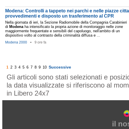
Modena: Controlli a tappeto nei parchi e nelle piazze cittad
provvedimenti e disposto un trasferimento al CPR
Nella giornata di ieri, la Sezione Radiomobile della Compagnia Carabinieri
di
Modena
ha intensificato la propria azione di monitoraggio nelle zone
maggiormente frequentate e sensibili del capoluogo, nell'ambito di un
dispositivo volto al contrasto della criminalità diffusa e ...
-
Modena 2000
9 ore fa
Successive
1
2
3
4
5
6
7
8
9
10
Gli articoli sono stati selezionati e posi
la data visualizzate si riferiscono al mom
in Libero 24x7
il n