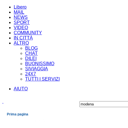
Libero
MAIL
NEWS
SPORT
VIDEO
COMMUNITY
IN CITTÀ
ALTRO
BLOG
CHAT
DILEI
BUONISSIMO
SIVIAGGIA
24X7
TUTTI I SERVIZI
AIUTO
Prima pagina
Cronaca
Economia
Mondo
Politica
Spettacoli e Cultura
Sport
Scienza