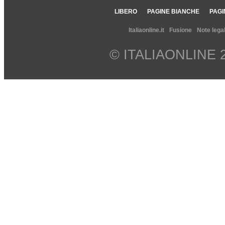
LIBERO
PAGINE BIANCHE
PAGI
Italiaonline.it
Fusione
Note legal
© ITALIAONLINE