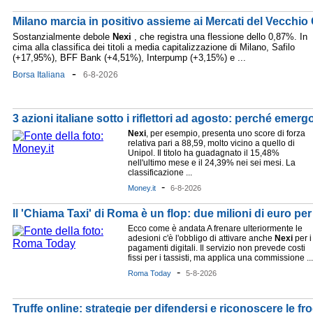
Milano marcia in positivo assieme ai Mercati del Vecchio
Sostanzialmente debole
Nexi
, che registra una flessione dello 0,87%. In
cima alla classifica dei titoli a media capitalizzazione di Milano, Safilo
(+17,95%), BFF Bank (+4,51%), Interpump (+3,15%) e ...
-
Borsa Italiana
6-8-2026
3 azioni italiane sotto i riflettori ad agosto: perché eme
Nexi
, per esempio, presenta uno score di forza
relativa pari a 88,59, molto vicino a quello di
Unipol. Il titolo ha guadagnato il 15,48%
nell'ultimo mese e il 24,39% nei sei mesi. La
classificazione ...
-
Money.it
6-8-2026
Il 'Chiama Taxi' di Roma è un flop: due milioni di euro per 
Ecco come è andata A frenare ulteriormente le
adesioni c'è l'obbligo di attivare anche
Nexi
per i
pagamenti digitali. Il servizio non prevede costi
fissi per i tassisti, ma applica una commissione ...
-
Roma Today
5-8-2026
Truffe online: strategie per difendersi e riconoscere le fr