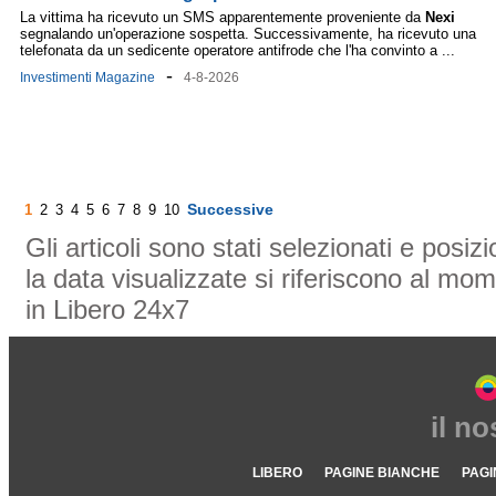
La vittima ha ricevuto un SMS apparentemente proveniente da
Nexi
segnalando un'operazione sospetta. Successivamente, ha ricevuto una
telefonata da un sedicente operatore antifrode che l'ha convinto a ...
-
Investimenti Magazine
4-8-2026
Successive
1
2
3
4
5
6
7
8
9
10
Gli articoli sono stati selezionati e posi
la data visualizzate si riferiscono al mom
in Libero 24x7
il n
LIBERO
PAGINE BIANCHE
PAGI