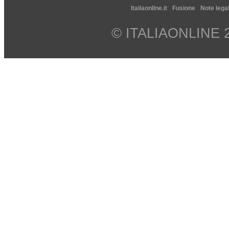
Italiaonline.it
Fusione
Note legal
© ITALIAONLINE