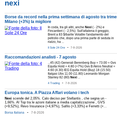
nexi
Borse da record nella prima settimana di agosto tra trimest
Milano (+3%) la migliore
In coda, tra gli altri, anche
Nexi
( - 2%) e
Fincantieri ( - 2,5%). Sull'altalena il greggio,
Brent a 83 $/barile Volatile l'andamento del
petrolio che, dopo una prima parte di seduta in
rialzo, ha ...
-
Il Sole 24 Ore
7-8-2026
Raccomandazioni analisti - 7 agosto
...45 (42) Generali Berenberg Buy = 73.00 = Gvs
Equita Hold = 4.80 (+7%) Gvs B Akros Neutral =
4.60 (4.30) IEG Equita Hold (Buy) 18 (15.50)
Italgas Ubs 11.00 (11.80) Leonardo Morgan
Stanley 82 (80)
Nexi
...
-
4 Trading
7-8-2026
Europa tonica. A Piazza Affari volano i tech
Nexi
scende del 2,05%. Calo deciso per Stellantis , che segna un -
1,66%. Al Top tra le azioni italiane a media capitalizzazione , GVS
(+9,52%), Revo Insurance (+4,97%), Safilo (+3,33%) e Ferretti (+...
-
Borsa Italiana
7-8-2026