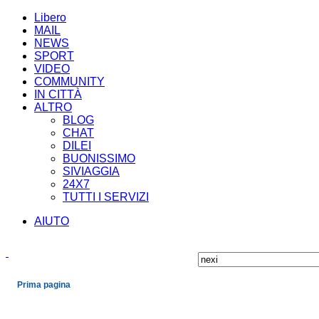
Libero
MAIL
NEWS
SPORT
VIDEO
COMMUNITY
IN CITTÀ
ALTRO
BLOG
CHAT
DILEI
BUONISSIMO
SIVIAGGIA
24X7
TUTTI I SERVIZI
AIUTO
Prima pagina
Cronaca
Economia
Mondo
Politica
Spettacoli e Cultura
Sport
Scienza