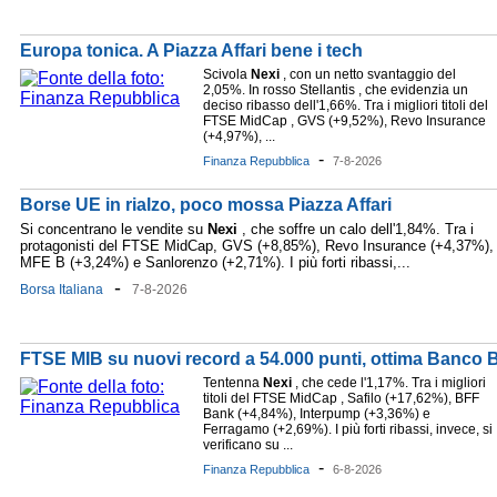
Europa tonica. A Piazza Affari bene i tech
Scivola
Nexi
, con un netto svantaggio del
2,05%. In rosso Stellantis , che evidenzia un
deciso ribasso dell'1,66%. Tra i migliori titoli del
FTSE MidCap , GVS (+9,52%), Revo Insurance
(+4,97%), ...
-
Finanza Repubblica
7-8-2026
Borse UE in rialzo, poco mossa Piazza Affari
Si concentrano le vendite su
Nexi
, che soffre un calo dell'1,84%. Tra i
protagonisti del FTSE MidCap, GVS (+8,85%), Revo Insurance (+4,37%),
MFE B (+3,24%) e Sanlorenzo (+2,71%). I più forti ribassi,...
-
Borsa Italiana
7-8-2026
FTSE MIB su nuovi record a 54.000 punti, ottima Banco 
Tentenna
Nexi
, che cede l'1,17%. Tra i migliori
titoli del FTSE MidCap , Safilo (+17,62%), BFF
Bank (+4,84%), Interpump (+3,36%) e
Ferragamo (+2,69%). I più forti ribassi, invece, si
verificano su ...
-
Finanza Repubblica
6-8-2026