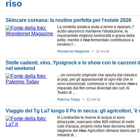
riso
Skincare coreana: la routine perfetta per l'estate 2026
La centella asiatica aiuta a lenire e riparare, l'
acido ialuronico mantiene l'idratazione, la
niacinamide migliora luminosità e grana della
pelle, mentre il
riso
fermentato contribuisce a
rendere l'...
-
Wondernet Magazine
11 ore fa
Stelle cadenti, vino, Ypsigrock e lo show con le canzoni d
nel weekend
... un concerto originale che spazia dal classico
al pop, per gli appassionati di ogni età che si
sono emozionati, commossi e che hanno
riso
e
imparato dai film ormai diventati dei cult. Al
Teatro di ...
-
Palermo Today
12 ore fa
Viaggio del Tg La7 lungo il Po in secca: gli agricoltori, 'è
In Lombardia le riserve di acqua si sono
dimezzate; mancano oltre 800 milioni di metri
cubi d'acqua, proprio nella fase decisiva della
stagione del
riso
. Agricoltori stimano danni per 2
miliardi di ...