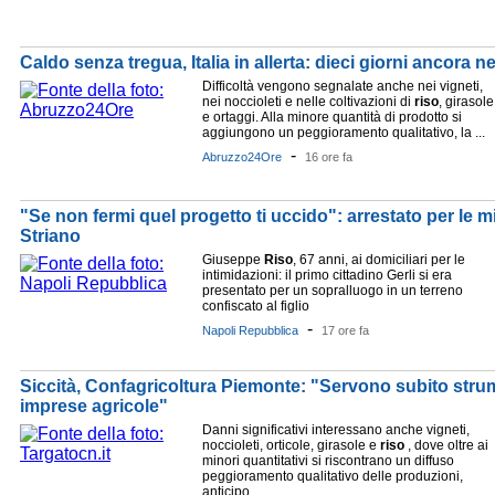
Caldo senza tregua, Italia in allerta: dieci giorni ancora n
Difficoltà vengono segnalate anche nei vigneti,
nei noccioleti e nelle coltivazioni di
riso
, girasole
e ortaggi. Alla minore quantità di prodotto si
aggiungono un peggioramento qualitativo, la ...
-
Abruzzo24Ore
16 ore fa
"Se non fermi quel progetto ti uccido": arrestato per le m
Striano
Giuseppe
Riso
, 67 anni, ai domiciliari per le
intimidazioni: il primo cittadino Gerli si era
presentato per un sopralluogo in un terreno
confiscato al figlio
-
Napoli Repubblica
17 ore fa
Siccità, Confagricoltura Piemonte: "Servono subito strum
imprese agricole"
Danni significativi interessano anche vigneti,
noccioleti, orticole, girasole e
riso
, dove oltre ai
minori quantitativi si riscontrano un diffuso
peggioramento qualitativo delle produzioni,
anticipo ...