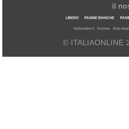
il n
LIBERO
PAGINE BIANCHE
PAGI
Italiaonline.it
Fusione
Note legal
© ITALIAONLINE