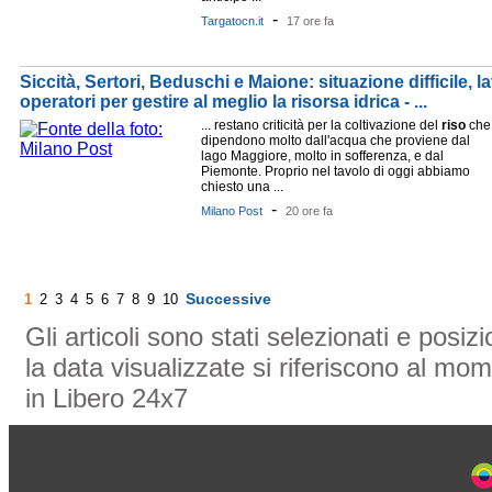
-
Targatocn.it
17 ore fa
Siccità, Sertori, Beduschi e Maione: situazione difficile, l
operatori per gestire al meglio la risorsa idrica - ...
... restano criticità per la coltivazione del
riso
che
dipendono molto dall'acqua che proviene dal
lago Maggiore, molto in sofferenza, e dal
Piemonte. Proprio nel tavolo di oggi abbiamo
chiesto una ...
-
Milano Post
20 ore fa
Successive
1
2
3
4
5
6
7
8
9
10
Gli articoli sono stati selezionati e posi
la data visualizzate si riferiscono al mom
in Libero 24x7