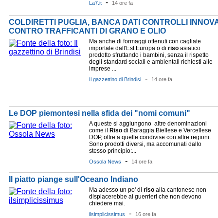
-
La7.it
14 ore fa
COLDIRETTI PUGLIA, BANCA DATI CONTROLLI INNOVAT
CONTRO TRAFFICANTI DI GRANO E OLIO
Ma anche di formaggi ottenuti con cagliate
importate dall'Est Europa o di
riso
asiatico
prodotto sfruttando i bambini, senza il rispetto
degli standard sociali e ambientali richiesti alle
imprese ...
-
Il gazzettino di Brindisi
14 ore fa
Le DOP piemontesi nella sfida dei "nomi comuni"
A queste si aggiungono altre denominazioni
come il
Riso
di Baraggia Biellese e Vercellese
DOP, oltre a quelle condivise con altre regioni.
Sono prodotti diversi, ma accomunati dallo
stesso principio:...
-
Ossola News
14 ore fa
Il piatto piange sull'Oceano Indiano
Ma adesso un po' di
riso
alla cantonese non
dispiacerebbe ai guerrieri che non devono
chiedere mai.
-
ilsimplicissimus
16 ore fa