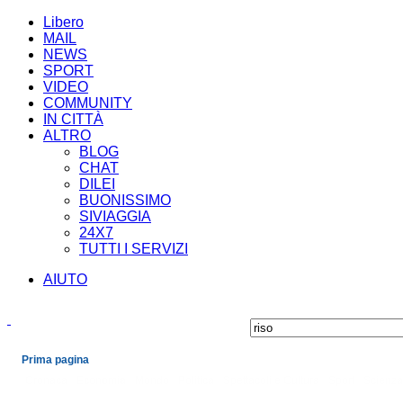
Libero
MAIL
NEWS
SPORT
VIDEO
COMMUNITY
IN CITTÀ
ALTRO
BLOG
CHAT
DILEI
BUONISSIMO
SIVIAGGIA
24X7
TUTTI I SERVIZI
AIUTO
Prima pagina
Cronaca
Economia
Mondo
Politica
Spettacoli e Cultura
Sport
Scienza