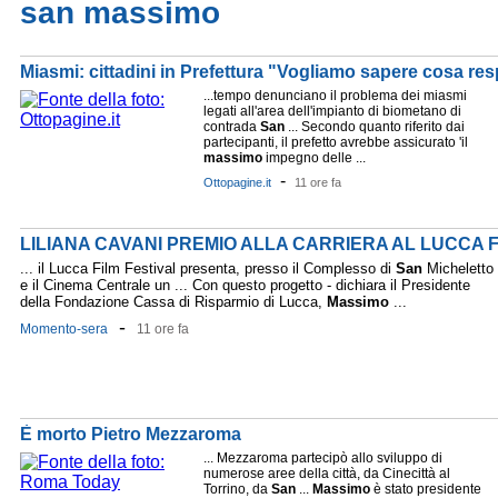
san massimo
Miasmi: cittadini in Prefettura "Vogliamo sapere cosa re
...tempo denunciano il problema dei miasmi
legati all'area dell'impianto di biometano di
contrada
San
... Secondo quanto riferito dai
partecipanti, il prefetto avrebbe assicurato 'il
massimo
impegno delle ...
-
Ottopagine.it
11 ore fa
LILIANA CAVANI PREMIO ALLA CARRIERA AL LUCCA F
... il Lucca Film Festival presenta, presso il Complesso di
San
Micheletto
e il Cinema Centrale un ... Con questo progetto - dichiara il Presidente
della Fondazione Cassa di Risparmio di Lucca,
Massimo
...
-
Momento-sera
11 ore fa
È morto Pietro Mezzaroma
... Mezzaroma partecipò allo sviluppo di
numerose aree della città, da Cinecittà al
Torrino, da
San
...
Massimo
è stato presidente