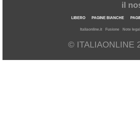
il n
LIBERO
PAGINE BIANCHE
PAGI
Italiaonline.it
Fusione
Note legal
© ITALIAONLINE