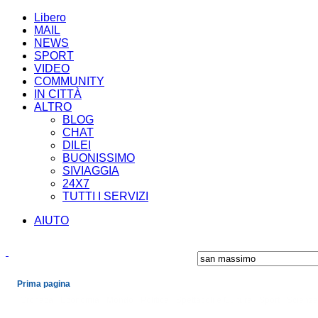
Libero
MAIL
NEWS
SPORT
VIDEO
COMMUNITY
IN CITTÀ
ALTRO
BLOG
CHAT
DILEI
BUONISSIMO
SIVIAGGIA
24X7
TUTTI I SERVIZI
AIUTO
Prima pagina
Cronaca
Economia
Mondo
Politica
Spettacoli e Cultura
Sport
Scienza