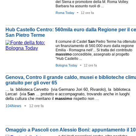
del Siena e promotore della M. Roma Volley.
Barbara ha assunto ruoli di ...
-
Roma Today
12 ore fa
Hub Castello Centro: 560mila euro dalla Regione per il ce
San Pietro Terme
Il comune di Castel
San
Pietro Terme ha ottenuto
un finanziamento di 560.000 euro dalla regione
Emilia - Romagna nell'... Si tratta del contributo
massimo
concedibile, assegnato al progetto
"Hub Castello ...
-
Bologna Today
12 ore fa
Genova, Contro il grande caldo, musei e biblioteche clim
gratuito per gli over 65
... la biblioteca Cervetto (via Germano Jori 60, Rivarolo), la biblioteca
Lercari (via
San
... protetto e accompagnato, trovando anche in luoghi
della cultura che meritano il
massimo
rispetto non ...
-
104News
12 ore fa
Omaggio a Pascoli con Alessio Boni: appuntamento il 10