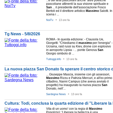
...e dei testi pascoliani anche altre poetiche
pascoliane attinenti la sua visione spirituale e
San
... il presidente dell'associazione Fosco
Bertoli ed il direttore artistico
Massimo
Salotti. In
scena i ...
-
NoiTv
13 ore fa
Tg News - 5/8/2026
ROMA - In questa edizione: - Clausola Ue,
Giorgetti: "Chiediamo il
massimo
per l'energia" -
Ucraina, raid russi su Kiev, drone con esplosivo
in aeroporto Lipsia - ... ponte Genova
San
Giorgio simbolo di ...
-
Tuttoggi.info
13 ore fa
La nuova piazza San Donato fa sperare il centro storico di
... Giuseppe Mascia, insieme con gli assessori,
Massimo
Rizzu e Patrizia Mercuri, e all'ex primo
cittadino, Nanni Campus (che aveva avviato il
progetto) ha inaugurato la nuova piazza
San
Donato, nell'...
-
Sardegna News
13 ore fa
Cultura: Todi, conclusa la quarta edizione di "Liberare la 
Vita di un uomo' con la regia di
Massimo
Popolizio): 'Liberare la bellezza è una