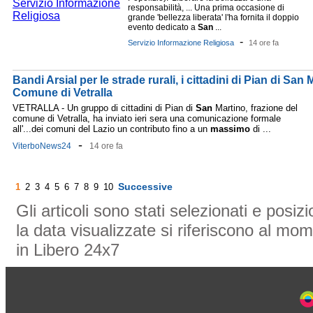
responsabilità, ... Una prima occasione di
grande 'bellezza liberata' l'ha fornita il doppio
evento dedicato a
San
...
-
Servizio Informazione Religiosa
14 ore fa
Bandi Arsial per le strade rurali, i cittadini di Pian di San M
Comune di Vetralla
VETRALLA - Un gruppo di cittadini di Pian di
San
Martino, frazione del
comune di Vetralla, ha inviato ieri sera una comunicazione formale
all'...dei comuni del Lazio un contributo fino a un
massimo
di ...
-
ViterboNews24
14 ore fa
Successive
1
2
3
4
5
6
7
8
9
10
Gli articoli sono stati selezionati e posi
la data visualizzate si riferiscono al mom
in Libero 24x7