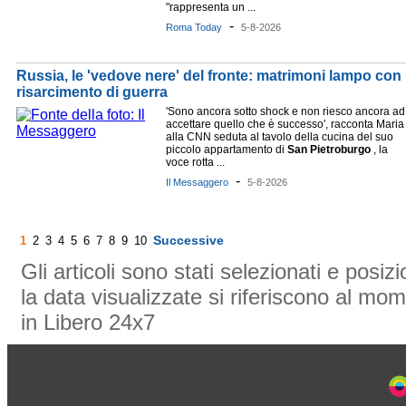
"rappresenta un ...
-
Roma Today
5-8-2026
Russia, le 'vedove nere' del fronte: matrimoni lampo con i 
risarcimento di guerra
'Sono ancora sotto shock e non riesco ancora ad
accettare quello che è successo', racconta Maria
alla CNN seduta al tavolo della cucina del suo
piccolo appartamento di
San
Pietroburgo
, la
voce rotta ...
-
Il Messaggero
5-8-2026
Successive
1
2
3
4
5
6
7
8
9
10
Gli articoli sono stati selezionati e posi
la data visualizzate si riferiscono al mom
in Libero 24x7