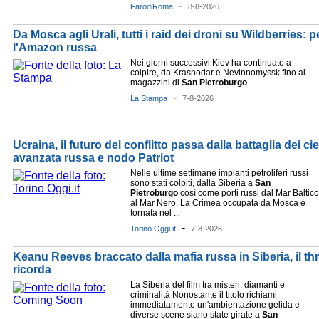
-
FarodiRoma
8-8-2026
Da Mosca agli Urali, tutti i raid dei droni su Wildberries:
l'Amazon russa
Nei giorni successivi Kiev ha continuato a
colpire, da Krasnodar e Nevinnomyssk fino ai
magazzini di
San
Pietroburgo
.
-
La Stampa
7-8-2026
Ucraina, il futuro del conflitto passa dalla battaglia dei ci
avanzata russa e nodo Patriot
Nelle ultime settimane impianti petroliferi russi
sono stati colpiti, dalla Siberia a
San
Pietroburgo
così come porti russi dal Mar Baltico
al Mar Nero. La Crimea occupata da Mosca è
tornata nel ...
-
Torino Oggi.it
7-8-2026
Keanu Reeves braccato dalla mafia russa in Siberia, il th
ricorda
La Siberia del film tra misteri, diamanti e
criminalità Nonostante il titolo richiami
immediatamente un'ambientazione gelida e
diverse scene siano state girate a
San