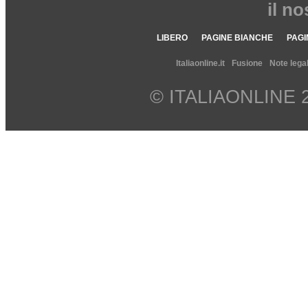
il n
LIBERO
PAGINE BIANCHE
PAGI
Italiaonline.it
Fusione
Note legal
© ITALIAONLINE