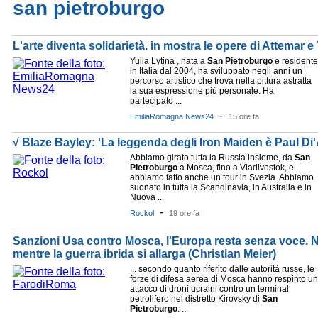
san pietroburgo
L'arte diventa solidarietà. in mostra le opere di Attemar e 
Yulia Lytina , nata a
San
Pietroburgo
e residente
in Italia dal 2004, ha sviluppato negli anni un
percorso artistico che trova nella pittura astratta
la sua espressione più personale. Ha
partecipato ...
-
EmiliaRomagna News24
15 ore fa
√ Blaze Bayley: 'La leggenda degli Iron Maiden è Paul Di
Abbiamo girato tutta la Russia insieme, da
San
Pietroburgo
a Mosca, fino a Vladivostok, e
abbiamo fatto anche un tour in Svezia. Abbiamo
suonato in tutta la Scandinavia, in Australia e in
Nuova ...
-
Rockol
19 ore fa
Sanzioni Usa contro Mosca, l'Europa resta senza voce. N
mentre la guerra ibrida si allarga (Christian Meier)
... secondo quanto riferito dalle autorità russe, le
forze di difesa aerea di Mosca hanno respinto un
attacco di droni ucraini contro un terminal
petrolifero nel distretto Kirovsky di
San
Pietroburgo
. ...