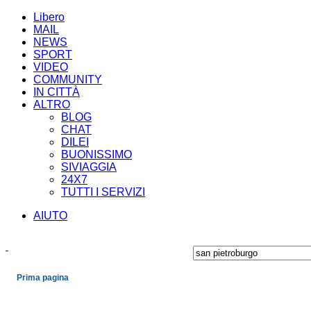
Libero
MAIL
NEWS
SPORT
VIDEO
COMMUNITY
IN CITTÀ
ALTRO
BLOG
CHAT
DILEI
BUONISSIMO
SIVIAGGIA
24X7
TUTTI I SERVIZI
AIUTO
Prima pagina
Cronaca
Economia
Mondo
Politica
Spettacoli e Cultura
Sport
Scienza