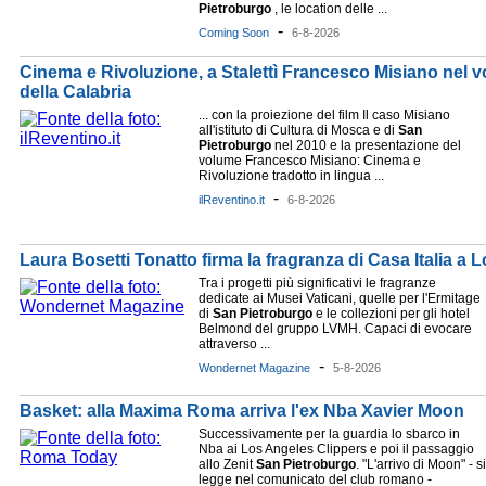
Pietroburgo
, le location delle ...
-
Coming Soon
6-8-2026
Cinema e Rivoluzione, a Stalettì Francesco Misiano nel 
della Calabria
... con la proiezione del film Il caso Misiano
all'istituto di Cultura di Mosca e di
San
Pietroburgo
nel 2010 e la presentazione del
volume Francesco Misiano: Cinema e
Rivoluzione tradotto in lingua ...
-
ilReventino.it
6-8-2026
Laura Bosetti Tonatto firma la fragranza di Casa Italia a 
Tra i progetti più significativi le fragranze
dedicate ai Musei Vaticani, quelle per l'Ermitage
di
San
Pietroburgo
e le collezioni per gli hotel
Belmond del gruppo LVMH. Capaci di evocare
attraverso ...
-
Wondernet Magazine
5-8-2026
Basket: alla Maxima Roma arriva l'ex Nba Xavier Moon
Successivamente per la guardia lo sbarco in
Nba ai Los Angeles Clippers e poi il passaggio
allo Zenit
San
Pietroburgo
. "L'arrivo di Moon" - si
legge nel comunicato del club romano -