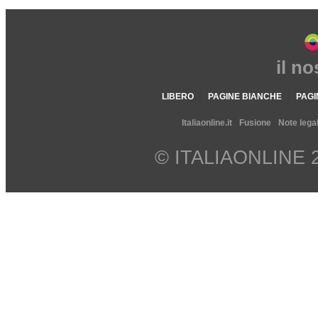
il n
LIBERO
PAGINE BIANCHE
PAGI
Italiaonline.it
Fusione
Note legal
© ITALIAONLINE