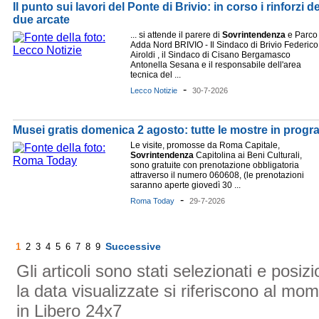
Il punto sui lavori del Ponte di Brivio: in corso i rinforzi 
due arcate
... si attende il parere di
Sovrintendenza
e Parco
Adda Nord BRIVIO - Il Sindaco di Brivio Federico
Airoldi , il Sindaco di Cisano Bergamasco
Antonella Sesana e il responsabile dell'area
tecnica del ...
-
Lecco Notizie
30-7-2026
Musei gratis domenica 2 agosto: tutte le mostre in progra
Le visite, promosse da Roma Capitale,
Sovrintendenza
Capitolina ai Beni Culturali,
sono gratuite con prenotazione obbligatoria
attraverso il numero 060608, (le prenotazioni
saranno aperte giovedì 30 ...
-
Roma Today
29-7-2026
Successive
1
2
3
4
5
6
7
8
9
Gli articoli sono stati selezionati e posi
la data visualizzate si riferiscono al mom
in Libero 24x7