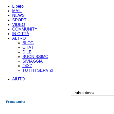
Libero
MAIL
NEWS
SPORT
VIDEO
COMMUNITY
IN CITTÀ
ALTRO
BLOG
CHAT
DILEI
BUONISSIMO
SIVIAGGIA
24X7
TUTTI I SERVIZI
AIUTO
Prima pagina
Cronaca
Economia
Mondo
Politica
Spettacoli e Cultura
Sport
Scienza