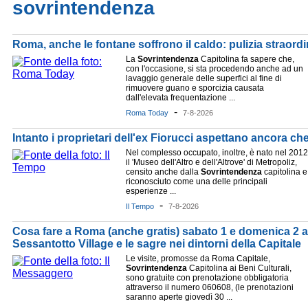
sovrintendenza
Roma, anche le fontane soffrono il caldo: pulizia straord
La
Sovrintendenza
Capitolina fa sapere che,
con l'occasione, si sta procedendo anche ad un
lavaggio generale delle superfici al fine di
rimuovere guano e sporcizia causata
dall'elevata frequentazione ...
-
Roma Today
7-8-2026
Intanto i proprietari dell'ex Fiorucci aspettano ancora c
Nel complesso occupato, inoltre, è nato nel 2012
il 'Museo dell'Altro e dell'Altrove' di Metropoliz,
censito anche dalla
Sovrintendenza
capitolina e
riconosciuto come una delle principali
esperienze ...
-
Il Tempo
7-8-2026
Cosa fare a Roma (anche gratis) sabato 1 e domenica 2 a
Sessantotto Village e le sagre nei dintorni della Capitale
Le visite, promosse da Roma Capitale,
Sovrintendenza
Capitolina ai Beni Culturali,
sono gratuite con prenotazione obbligatoria
attraverso il numero 060608, (le prenotazioni
saranno aperte giovedì 30 ...