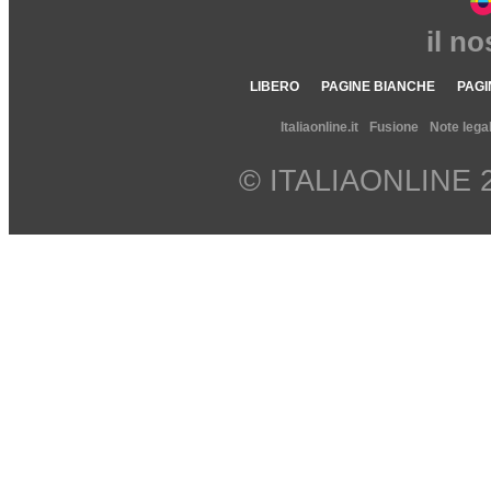
il n
LIBERO
PAGINE BIANCHE
PAGI
Italiaonline.it
Fusione
Note legal
© ITALIAONLINE