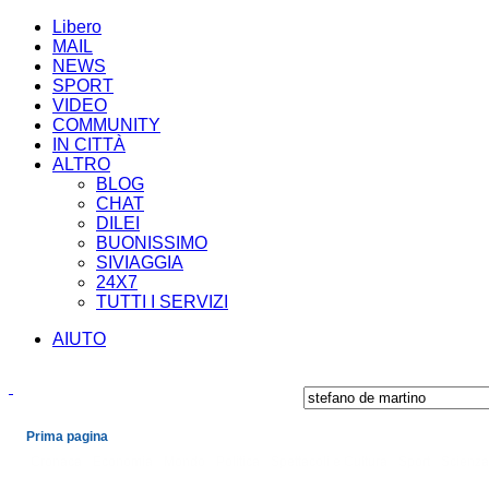
Libero
MAIL
NEWS
SPORT
VIDEO
COMMUNITY
IN CITTÀ
ALTRO
BLOG
CHAT
DILEI
BUONISSIMO
SIVIAGGIA
24X7
TUTTI I SERVIZI
AIUTO
Prima pagina
Cronaca
Economia
Mondo
Politica
Spettacoli e Cultura
Sport
Scienza