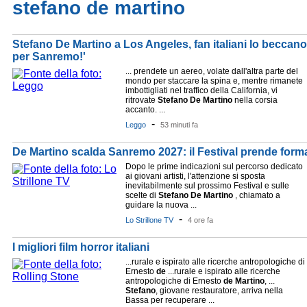
stefano de martino
Stefano De Martino a Los Angeles, fan italiani lo beccano 
per Sanremo!'
... prendete un aereo, volate dall'altra parte del
mondo per staccare la spina e, mentre rimanete
imbottigliati nel traffico della California, vi
ritrovate
Stefano
De
Martino
nella corsia
accanto. ...
-
Leggo
53 minuti fa
De Martino scalda Sanremo 2027: il Festival prende forma
Dopo le prime indicazioni sul percorso dedicato
ai giovani artisti, l'attenzione si sposta
inevitabilmente sul prossimo Festival e sulle
scelte di
Stefano
De
Martino
, chiamato a
guidare la nuova ...
-
Lo Strillone TV
4 ore fa
I migliori film horror italiani
...rurale e ispirato alle ricerche antropologiche di
Ernesto
de
...rurale e ispirato alle ricerche
antropologiche di Ernesto
de
Martino
, ...
Stefano
, giovane restauratore, arriva nella
Bassa per recuperare ...