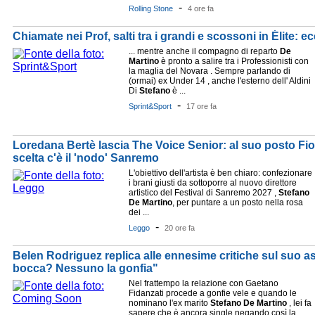
-
Rolling Stone
4 ore fa
Chiamate nei Prof, salti tra i grandi e scossoni in Élite: e
... mentre anche il compagno di reparto
De
Martino
è pronto a salire tra i Professionisti con
la maglia del Novara . Sempre parlando di
(ormai) ex Under 14 , anche l'esterno dell' Aldini
Di
Stefano
è ...
-
Sprint&Sport
17 ore fa
Loredana Bertè lascia The Voice Senior: al suo posto Fior
scelta c'è il 'nodo' Sanremo
L'obiettivo dell'artista è ben chiaro: confezionare
i brani giusti da sottoporre al nuovo direttore
artistico del Festival di Sanremo 2027 ,
Stefano
De
Martino
, per puntare a un posto nella rosa
dei ...
-
Leggo
20 ore fa
Belen Rodriguez replica alle ennesime critiche sul suo as
bocca? Nessuno la gonfia"
Nel frattempo la relazione con Gaetano
Fidanzati procede a gonfie vele e quando le
nominano l'ex marito
Stefano
De
Martino
, lei fa
sapere che è ancora single negando così la