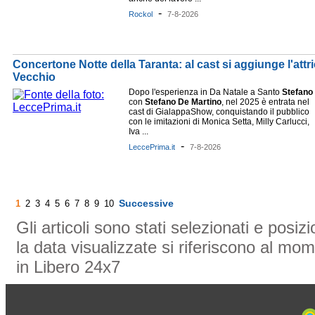
-
Rockol
7-8-2026
Concertone Notte della Taranta: al cast si aggiunge l'attric
Vecchio
Dopo l'esperienza in Da Natale a Santo
Stefano
con
Stefano
De
Martino
, nel 2025 è entrata nel
cast di GialappaShow, conquistando il pubblico
con le imitazioni di Monica Setta, Milly Carlucci,
Iva ...
-
LeccePrima.it
7-8-2026
Successive
1
2
3
4
5
6
7
8
9
10
Gli articoli sono stati selezionati e posi
la data visualizzate si riferiscono al mom
in Libero 24x7