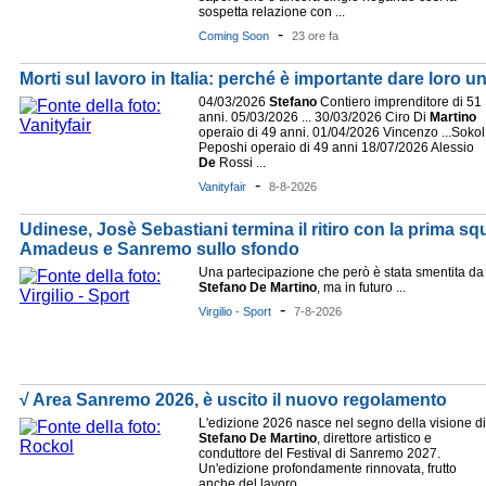
sospetta relazione con ...
-
Coming Soon
23 ore fa
Morti sul lavoro in Italia: perché è importante dare loro 
04/03/2026
Stefano
Contiero imprenditore di 51
anni. 05/03/2026 ... 30/03/2026 Ciro Di
Martino
operaio di 49 anni. 01/04/2026 Vincenzo ...Sokol
Peposhi operaio di 49 anni 18/07/2026 Alessio
De
Rossi ...
-
Vanityfair
8-8-2026
Udinese, Josè Sebastiani termina il ritiro con la prima squa
Amadeus e Sanremo sullo sfondo
Una partecipazione che però è stata smentita da
Stefano
De
Martino
, ma in futuro ...
-
Virgilio - Sport
7-8-2026
√ Area Sanremo 2026, è uscito il nuovo regolamento
L'edizione 2026 nasce nel segno della visione di
Stefano
De
Martino
, direttore artistico e
conduttore del Festival di Sanremo 2027.
Un'edizione profondamente rinnovata, frutto
anche del lavoro ...