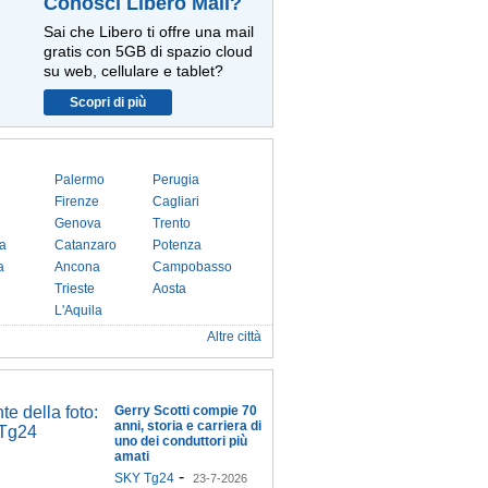
Conosci Libero Mail?
Sai che Libero ti offre una mail
gratis con 5GB di spazio cloud
su web, cellulare e tablet?
Scopri di più
Palermo
Perugia
Firenze
Cagliari
Genova
Trento
a
Catanzaro
Potenza
a
Ancona
Campobasso
Trieste
Aosta
L'Aquila
Altre città
Gerry Scotti compie 70
anni, storia e carriera di
uno dei conduttori più
amati
-
SKY Tg24
23-7-2026