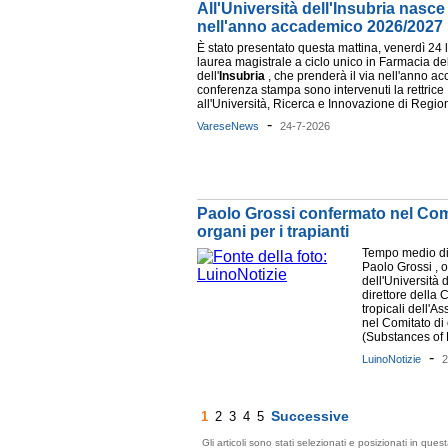
All'Università dell'Insubria nasce
nell'anno accademico 2026/2027
È stato presentato questa mattina, venerdì 24 
laurea magistrale a ciclo unico in Farmacia del
dell'
Insubria
, che prenderà il via nell'anno a
conferenza stampa sono intervenuti la rettrice 
all'Università, Ricerca e Innovazione di Region
-
VareseNews
24-7-2026
Paolo Grossi confermato nel Comit
organi per i trapianti
Tempo medio di l
Paolo Grossi , or
dell'Università 
direttore della C
tropicali dell'A
nel Comitato di
(Substances of 
-
LuinoNotizie
2
Successive
1
2
3
4
5
Gli articoli sono stati selezionati e posizionati in qu