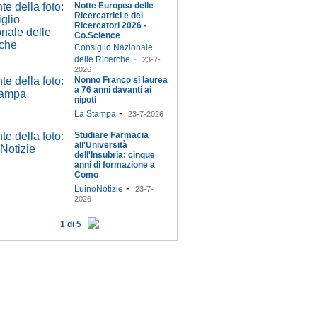
Notte Europea delle
Ricercatrici e dei
Ricercatori 2026 -
Co.Science
Consiglio Nazionale
-
delle Ricerche
23-7-
2026
Nonno Franco si laurea
a 76 anni davanti ai
nipoti
-
La Stampa
23-7-2026
Studiare Farmacia
all'Università
dell'Insubria: cinque
anni di formazione a
Como
-
LuinoNotizie
23-7-
2026
1 di 5