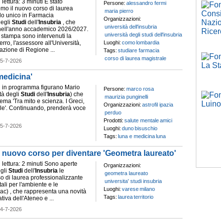
ettura: 3 minuti È stato
Persone:
alessandro fermi
mo il nuovo corso di laurea
maria pierro
clo unico in Farmacia
Organizzazioni:
degli
Studi
dell'
Insubria
, che
università dell'insubria
 nell'anno accademico 2026/2027.
università degli studi dell'insubria
 stampa sono intervenuti la
erro, l'assessore all'Università,
Luoghi:
como
lombardia
azione di Regione ...
Tags:
studiare farmacia
corso di laurea magistrale
5-7-2026
medicina'
nti in programma figurano Mario
Persone:
marco rosa
tà degli
Studi
dell'
Insubria
) che
maurizia punginelli
tema 'Tra mito e scienza. I Greci,
Organizzazioni:
astrofil ipazia
elle'. Continuando, prenderà voce
perduo
Prodotti:
salute mentale
amici
5-7-2026
Luoghi:
duno
bisuschio
Tags:
luna e medicina
luna
 il nuovo corso per diventare 'Geometra laureato'
lettura: 2 minuti Sono aperte
Organizzazioni:
egli
Studi
dell'
Insubria
le
geometra laureato
rso di laurea professionalizzante
universita' studi insubria
tali per l'ambiente e le
Luoghi:
varese
milano
dac) , che rappresenta una novità
Tags:
laurea
territorio
ativa dell'Ateneo e ...
4-7-2026