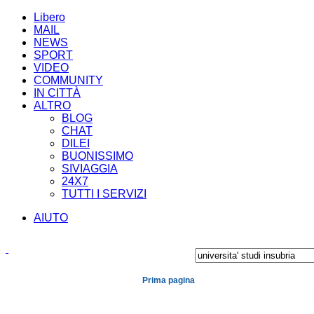
Libero
MAIL
NEWS
SPORT
VIDEO
COMMUNITY
IN CITTÀ
ALTRO
BLOG
CHAT
DILEI
BUONISSIMO
SIVIAGGIA
24X7
TUTTI I SERVIZI
AIUTO
Prima pagina
Cronaca
Economia
Mondo
Politica
Spe