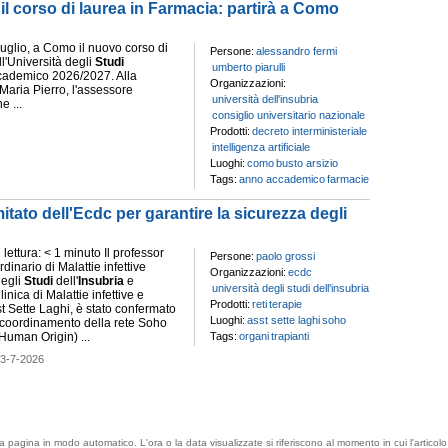
 il corso di laurea in Farmacia: partirà a Como
luglio, a Como il nuovo corso di
Persone:
alessandro fermi
l'Università degli
Studi
umberto piarulli
ccademico 2026/2027. Alla
Organizzazioni:
Maria Pierro, l'assessore
università dell'insubria
e ...
consiglio universitario nazionale
Prodotti:
decreto interministeriale
intelligenza artificiale
Luoghi:
como
busto arsizio
Tags:
anno accademico
farmacie
ato dell'Ecdc per garantire la sicurezza degli
ettura: < 1 minuto Il professor
Persone:
paolo grossi
dinario di Malattie infettive
Organizzazioni:
ecdc
degli
Studi
dell'
Insubria
e
università degli studi dell'insubria
linica di Malattie infettive e
Prodotti:
reti
terapie
sst Sette Laghi, è stato confermato
Luoghi:
asst sette laghi
soho
 coordinamento della rete Soho
Human Origin) ...
Tags:
organi
trapianti
3-7-2026
esta pagina in modo automatico. L'ora o la data visualizzate si riferiscono al momento in cui l'artic