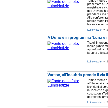
Tempo medio di l
presentato a Co
magistrale a ci
dell'Università 
prenderà il via
Alla conferenza
rettrice Maria Pi
Ricerca e Innov
-
LuinoNotizie
2
A Duno è in programma 'Luna e 
Tra gli interve
Iodice (Universi
approfondirà il 
la Luna e le st
...
-
LuinoNotizie
2
Varese, all'Insubria prende il via
Tempo medio di 
all'Università d
iscrizioni al co
in Tecniche digi
costruzioni (Te
dell'offerta form
-
LuinoNotizie
2