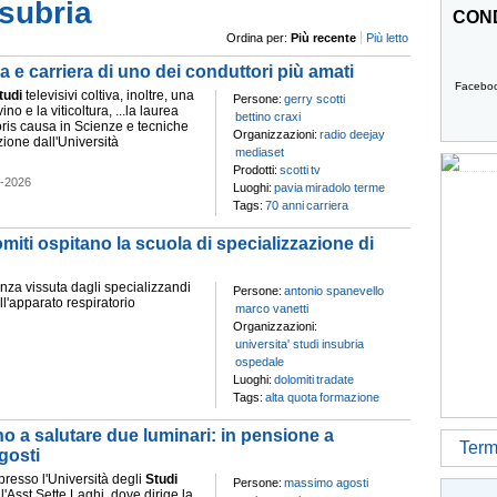
nsubria
COND
Ordina per:
Più recente
Più letto
a e carriera di uno dei conduttori più amati
Facebo
tudi
televisivi coltiva, inoltre, una
Persone:
gerry scotti
ino e la viticoltura, ...la laurea
bettino craxi
ris causa in Scienze e tecniche
Organizzazioni:
radio deejay
ione dall'Università
mediaset
Prodotti:
scotti
tv
8-2026
Luoghi:
pavia
miradolo terme
Tags:
70 anni
carriera
miti ospitano la scuola di specializzazione di
ienza vissuta dagli specializzandi
Persone:
antonio spanevello
ll'apparato respiratorio
marco vanetti
Organizzazioni:
universita' studi insubria
ospedale
Luoghi:
dolomiti
tradate
Tags:
alta quota
formazione
no a salutare due luminari: in pensione a
Termi
gosti
resso l'Università degli
Studi
Persone:
massimo agosti
'Asst Sette Laghi, dove dirige la