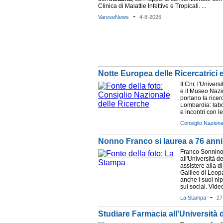
Clinica di Malattie Infettive e Tropicali. ...
-
VareseNews
4-8-2026
Notte Europea delle Ricercatrici 
Il Cnr, l'Univers
e il Museo Nazi
portano la ricer
Lombardia: labor
e incontri con le 
Consiglio Naziona
Nonno Franco si laurea a 76 anni 
Franco Sonnino 
all'Università d
assistere alla di
Galileo di Leopa
anche i suoi nip
sui social. Video
-
La Stampa
27
Studiare Farmacia all'Università 