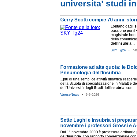
universita' studi i
Gerry Scotti compie 70 anni, stori
Lontano dagli
s
passione per il v
magistrale hono
della comunicaz
dell'
Insubria
,...
-
SKY Tg24
7-
Formazione ad alta quota: le Dolo
Pneumologia dell'Insubria
...più di una semplice attività didattica l'esper
della Scuola di specializzazione in Malattie de
dell'Università degli
Studi
dell'
Insubria
, con ...
-
VareseNews
5-8-2026
Sette Laghi e Insubria si prepara
novembre i professori Grossi e A
Dal 1° novembre 2000 è professore ordinario p
dell'
Insubria
, con rapporto convenzionale con l