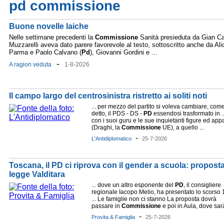
pd commissione
Buone novelle laiche
Nelle settimane precedenti la
Commissione
Sanità presieduta da Gian Ca
Muzzarelli aveva dato parere favorevole al testo, sottoscritto anche da Ali
Parma e Paolo Calvano (
Pd
), Giovanni Gordini e ...
-
A ragion veduta
1-8-2026
Il campo largo del centrosinistra ristretto ai soliti noti
... per mezzo del partito si voleva cambiare, com
detto, il PDS - DS -
PD
essendosi trasformato in ..
con i suoi guru e le sue inquietanti figure ed appa
(Draghi, la
Commissione
UE), a quello ...
-
L'Antidiplomatico
25-7-2026
Toscana, il PD ci riprova con il gender a scuola: proposta
legge Valditara
... dove un altro esponente del
PD
, il consigliere
regionale Iacopo Melio, ha presentato lo scorso 
... Le famiglie non ci stanno La proposta dovrà
passare in
Commissione
e poi in Aula, dove sarà
-
Provita & Famiglia
25-7-2026