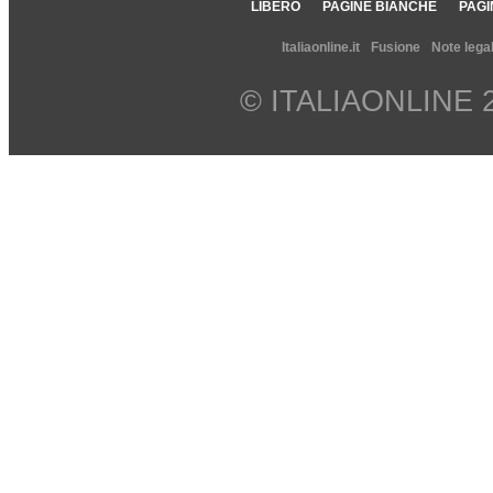
LIBERO
PAGINE BIANCHE
PAGI
Italiaonline.it
Fusione
Note legal
© ITALIAONLINE