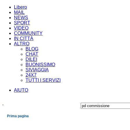
Libero
MAIL
NEWS
SPORT
VIDEO
COMMUNITY
IN CITTÀ
ALTRO
BLOG
CHAT
DILEI
BUONISSIMO
SIVIAGGIA
24X7
TUTTI I SERVIZI
AIUTO
Prima pagina
Cronaca
Economia
Mondo
Politica
Spettacoli e Cultura
Sport
Scienza