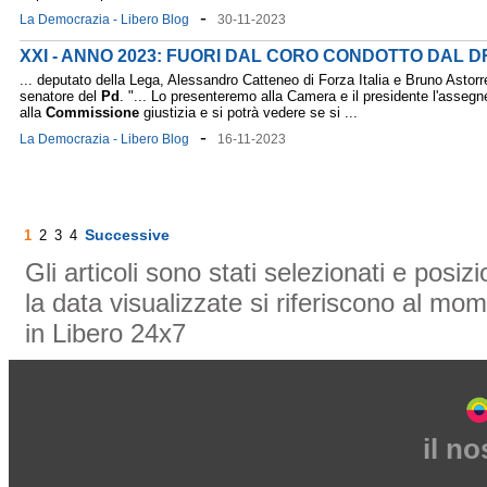
-
La Democrazia - Libero Blog
30-11-2023
XXI - ANNO 2023: FUORI DAL CORO CONDOTTO DAL D
... deputato della Lega, Alessandro Catteneo di Forza Italia e Bruno Astorr
senatore del
Pd
. "... Lo presenteremo alla Camera e il presidente l'assegn
alla
Commissione
giustizia e si potrà vedere se si ...
-
La Democrazia - Libero Blog
16-11-2023
Successive
1
2
3
4
Gli articoli sono stati selezionati e posi
la data visualizzate si riferiscono al mom
in Libero 24x7
il n