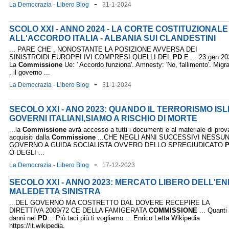
-
La Democrazia - Libero Blog
31-1-2024
SCOLO XXI - ANNO 2024 - LA CORTE COSTITUZIONAL
ALL'ACCORDO ITALIA - ALBANIA SUI CLANDESTINI
... PARE CHE , NONOSTANTE LA POSIZIONE AVVERSA DEI
SINISTROIDI EUROPEI IVI COMPRESI QUELLI DEL
PD
E ... 23 gen 20
La
Commissione
Ue: ' Accordo funziona'. Amnesty: 'No, fallimento'. Migra
, il governo ...
-
La Democrazia - Libero Blog
31-1-2024
SECOLO XXI - ANO 2023: QUANDO IL TERRORISMO IS
GOVERNI ITALIANI,SIAMO A RISCHIO DI MORTE
...la
Commissione
avrà accesso a tutti i documenti e al materiale di prov
acquisiti dalla
Commissione
...CHE NEGLI ANNI SUCCESSIVI NESSU
GOVERNO A GUIDA SOCIALISTA OVVERO DELLO SPREGIUDICATO
O DEGLI ...
-
La Democrazia - Libero Blog
17-12-2023
SECOLO XXI - ANNO 2023: MERCATO LIBERO DELL'EN
MALEDETTA SINISTRA
...DEL GOVERNO MA COSTRETTO DAL DOVERE RECEPIRE LA
DIRETTIVA 2009/72 CE DELLA FAMIGERATA
COMMISSIONE
... Quanti
danni nel
PD
… Più taci più ti vogliamo ... Enrico Letta Wikipedia
https://it.wikipedia.