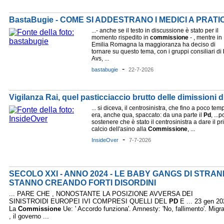
BastaBugie - COME SI ADDESTRANO I MEDICI A PRAT
...- anche se il testo in discussione è stato per il
momento rispedito in
commissione
- , mentre in
Emilia Romagna la maggioranza ha deciso di
tornare su questo tema, con i gruppi consiliari di
Avs, ...
-
bastabugie
22-7-2026
Vigilanza Rai, quel pasticciaccio brutto delle dimissioni 
... si diceva, il centrosinistra, che fino a poco tem
era, anche qua, spaccato: da una parte il
Pd
, ...p
sostenere che è stato il centrosinistra a dare il p
calcio dell'asino alla
Commissione
, ...
-
InsideOver
7-7-2026
SECOLO XXI - ANNO 2024 - LE BABY GANGS DI STRANI
STANNO CREANDO FORTI DISORDINI
... PARE CHE , NONOSTANTE LA POSIZIONE AVVERSA DEI
SINISTROIDI EUROPEI IVI COMPRESI QUELLI DEL
PD
E ... 23 gen 20
La
Commissione
Ue: ' Accordo funziona'. Amnesty: 'No, fallimento'. Migra
, il governo ...