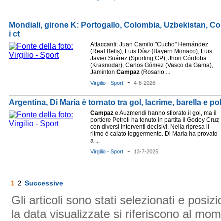
Mondiali, girone K: Portogallo, Colombia, Uzbekistan, Cong
i ct
Attaccanti: Juan Camilo "Cucho" Hernández
(Real Betis), Luis Díaz (Bayern Monaco), Luis
Javier Suárez (Sporting CP), Jhon Córdoba
(Krasnodar), Carlos Gómez (Vasco da Gama),
Jaminton
Campaz
(Rosario ...
-
Virgilio - Sport
4-6-2026
Argentina, Di Maria è tornato tra gol, lacrime, barella e 
Campaz
e Auzmendi hanno sfiorato il gol, ma il
portiere Petroli ha tenuto in partita il Godoy Cruz
con diversi interventi decisivi. Nella ripresa il
ritmo è calato leggermente. Di Maria ha provato
a ...
-
Virgilio - Sport
13-7-2025
Successive
1
2
Gli articoli sono stati selezionati e posi
la data visualizzate si riferiscono al mom