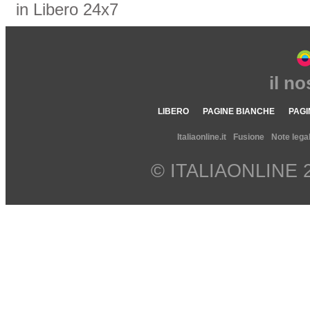
in Libero 24x7
il n
LIBERO
PAGINE BIANCHE
PAGI
Italiaonline.it
Fusione
Note legal
© ITALIAONLINE