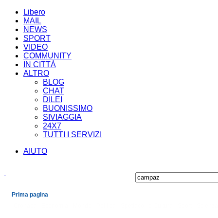
Libero
MAIL
NEWS
SPORT
VIDEO
COMMUNITY
IN CITTÀ
ALTRO
BLOG
CHAT
DILEI
BUONISSIMO
SIVIAGGIA
24X7
TUTTI I SERVIZI
AIUTO
Prima pagina
Cronaca
Economia
Mondo
Politica
Spettacoli e Cultura
Sport
Scienza