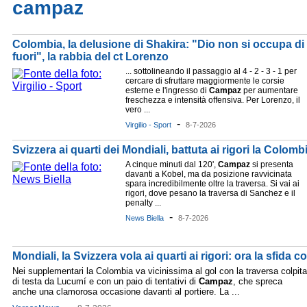
campaz
Colombia, la delusione di Shakira: "Dio non si occupa di
fuori", la rabbia del ct Lorenzo
... sottolineando il passaggio al 4 - 2 - 3 - 1 per
cercare di sfruttare maggiormente le corsie
esterne e l'ingresso di
Campaz
per aumentare
freschezza e intensità offensiva. Per Lorenzo, il
vero ...
-
Virgilio - Sport
8-7-2026
Svizzera ai quarti dei Mondiali, battuta ai rigori la Colomb
A cinque minuti dal 120',
Campaz
si presenta
davanti a Kobel, ma da posizione ravvicinata
spara incredibilmente oltre la traversa. Si vai ai
rigori, dove pesano la traversa di Sanchez e il
penalty ...
-
News Biella
8-7-2026
Mondiali, la Svizzera vola ai quarti ai rigori: ora la sfida 
Nei supplementari la Colombia va vicinissima al gol con la traversa colpita
di testa da Lucumí e con un paio di tentativi di
Campaz
, che spreca
anche una clamorosa occasione davanti al portiere. La ...