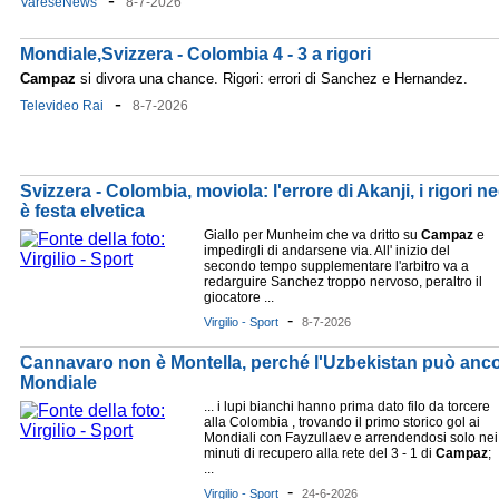
-
VareseNews
8-7-2026
Mondiale,Svizzera - Colombia 4 - 3 a rigori
Campaz
si divora una chance. Rigori: errori di Sanchez e Hernandez.
-
Televideo Rai
8-7-2026
Svizzera - Colombia, moviola: l'errore di Akanji, i rigori 
è festa elvetica
Giallo per Munheim che va dritto su
Campaz
e
impedirgli di andarsene via. All' inizio del
secondo tempo supplementare l'arbitro va a
redarguire Sanchez troppo nervoso, peraltro il
giocatore ...
-
Virgilio - Sport
8-7-2026
Cannavaro non è Montella, perché l'Uzbekistan può ancor
Mondiale
... i lupi bianchi hanno prima dato filo da torcere
alla Colombia , trovando il primo storico gol ai
Mondiali con Fayzullaev e arrendendosi solo nei
minuti di recupero alla rete del 3 - 1 di
Campaz
;
...
-
Virgilio - Sport
24-6-2026