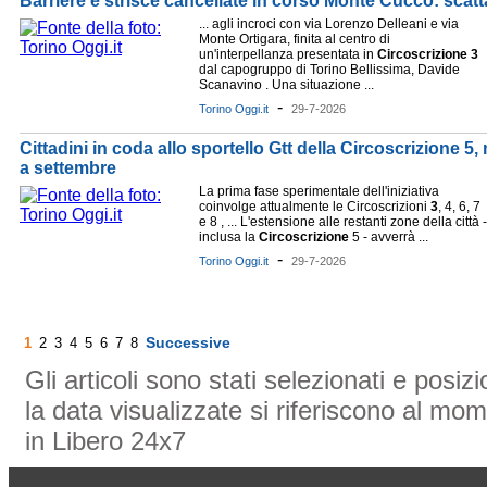
Barriere e strisce cancellate in corso Monte Cucco: scatta 
... agli incroci con via Lorenzo Delleani e via
Monte Ortigara, finita al centro di
un'interpellanza presentata in
Circoscrizione
3
dal capogruppo di Torino Bellissima, Davide
Scanavino . Una situazione ...
-
Torino Oggi.it
29-7-2026
Cittadini in coda allo sportello Gtt della Circoscrizione 5, 
a settembre
La prima fase sperimentale dell'iniziativa
coinvolge attualmente le Circoscrizioni
3
, 4, 6, 7
e 8 , ... L'estensione alle restanti zone della città -
inclusa la
Circoscrizione
5 - avverrà ...
-
Torino Oggi.it
29-7-2026
Successive
1
2
3
4
5
6
7
8
Gli articoli sono stati selezionati e posi
la data visualizzate si riferiscono al mom
in Libero 24x7