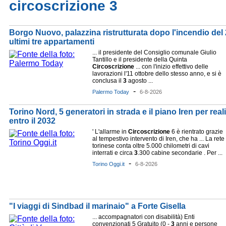
circoscrizione 3
Borgo Nuovo, palazzina ristrutturata dopo l'incendio del 
ultimi tre appartamenti
... il presidente del Consiglio comunale Giulio
Tantillo e il presidente della Quinta
Circoscrizione
... con l'inizio effettivo delle
lavorazioni l'11 ottobre dello stesso anno, e si è
conclusa il
3
agosto ...
-
Palermo Today
6-8-2026
Torino Nord, 5 generatori in strada e il piano Iren per rea
entro il 2032
' L'allarme in
Circoscrizione
6 è rientrato grazie
al tempestivo intervento di Iren, che ha ... La rete
torinese conta oltre 5.000 chilometri di cavi
interrati e circa
3
.300 cabine secondarie . Per ...
-
Torino Oggi.it
6-8-2026
"I viaggi di Sindbad il marinaio" a Forte Gisella
... accompagnatori con disabilità) Enti
convenzionati 5 Gratuito (0 -
3
anni e persone