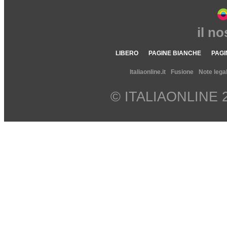
il n
LIBERO
PAGINE BIANCHE
PAGI
Italiaonline.it
Fusione
Note legal
© ITALIAONLINE