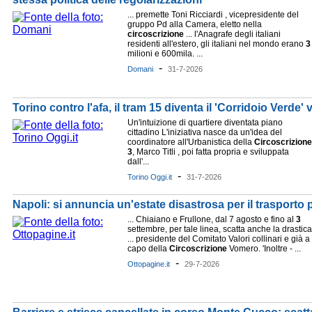
... premette Toni Ricciardi , vicepresidente del
gruppo Pd alla Camera, eletto nella
circoscrizione
... l'Anagrafe degli italiani
residenti all'estero, gli italiani nel mondo erano
3
milioni e 600mila. ...
-
Domani
31-7-2026
Torino contro l'afa, il tram 15 diventa il 'Corridoio Verde
Un'intuizione di quartiere diventata piano
cittadino L'iniziativa nasce da un'idea del
coordinatore all'Urbanistica della
Circoscrizione
3
, Marco Titli , poi fatta propria e sviluppata
dall'...
-
Torino Oggi.it
31-7-2026
Napoli: si annuncia un'estate disastrosa per il trasporto
... Chiaiano e Frullone, dal 7 agosto e fino al
3
settembre, per tale linea, scatta anche la drastica
... presidente del Comitato Valori collinari e già a
capo della
Circoscrizione
Vomero. 'Inoltre - ...
-
Ottopagine.it
29-7-2026