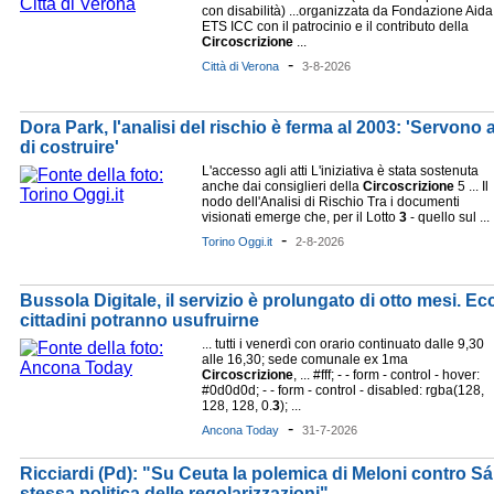
con disabilità) ...organizzata da Fondazione Aida
ETS ICC con il patrocinio e il contributo della
Circoscrizione
...
-
Città di Verona
3-8-2026
Dora Park, l'analisi del rischio è ferma al 2003: 'Servono
di costruire'
L'accesso agli atti L'iniziativa è stata sostenuta
anche dai consiglieri della
Circoscrizione
5 ... Il
nodo dell'Analisi di Rischio Tra i documenti
visionati emerge che, per il Lotto
3
- quello sul ...
-
Torino Oggi.it
2-8-2026
Bussola Digitale, il servizio è prolungato di otto mesi. Ecco 
cittadini potranno usufruirne
... tutti i venerdì con orario continuato dalle 9,30
alle 16,30; sede comunale ex 1ma
Circoscrizione
, ... #fff; - - form - control - hover:
#0d0d0d; - - form - control - disabled: rgba(128,
128, 128, 0.
3
); ...
-
Ancona Today
31-7-2026
Ricciardi (Pd): "Su Ceuta la polemica di Meloni contro Sá
stessa politica delle regolarizzazioni"