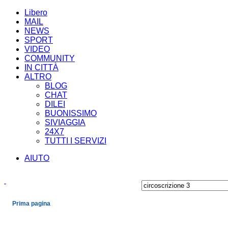
Libero
MAIL
NEWS
SPORT
VIDEO
COMMUNITY
IN CITTÀ
ALTRO
BLOG
CHAT
DILEI
BUONISSIMO
SIVIAGGIA
24X7
TUTTI I SERVIZI
AIUTO
Prima pagina
Cronaca
Economia
Mondo
Politica
Spettacoli e Cultura
Sport
Scienza