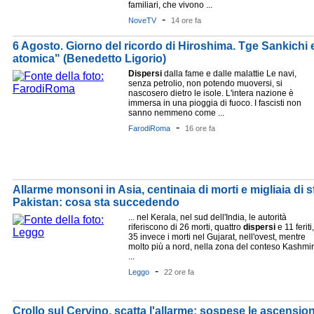
familiari, che vivono ...
-
NoveTV
14 ore fa
6 Agosto. Giorno del ricordo di Hiroshima. Tge Sankichi 
atomica" (Benedetto Ligorio)
Dispersi
dalla fame e dalle malattie Le navi,
senza petrolio, non potendo muoversi, si
nascosero dietro le isole. L'intera nazione è
immersa in una pioggia di fuoco. I fascisti non
sanno nemmeno come ...
-
FarodiRoma
16 ore fa
Allarme monsoni in Asia, centinaia di morti e migliaia di sfo
Pakistan: cosa sta succedendo
... nel Kerala, nel sud dell'India, le autorità
riferiscono di 26 morti, quattro
dispersi
e 11 feriti,
35 invece i morti nel Gujarat, nell'ovest, mentre
molto più a nord, nella zona del conteso Kashmir
...
-
Leggo
22 ore fa
Crollo sul Cervino, scatta l'allarme: sospese le ascensio