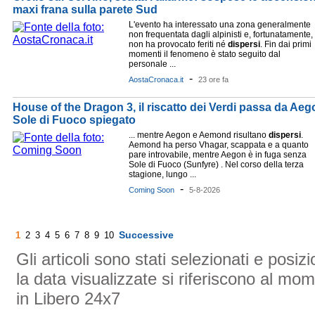
maxi frana sulla parete Sud
L'evento ha interessato una zona generalmente
non frequentata dagli alpinisti e, fortunatamente,
non ha provocato feriti né
dispersi
. Fin dai primi
momenti il fenomeno è stato seguito dal
personale ...
-
AostaCronaca.it
23 ore fa
House of the Dragon 3, il riscatto dei Verdi passa da Aego
Sole di Fuoco spiegato
... mentre Aegon e Aemond risultano
dispersi
.
Aemond ha perso Vhagar, scappata e a quanto
pare introvabile, mentre Aegon è in fuga senza
Sole di Fuoco (Sunfyre) . Nel corso della terza
stagione, lungo ...
-
Coming Soon
5-8-2026
Successive
1
2
3
4
5
6
7
8
9
10
Gli articoli sono stati selezionati e posi
la data visualizzate si riferiscono al mom
in Libero 24x7