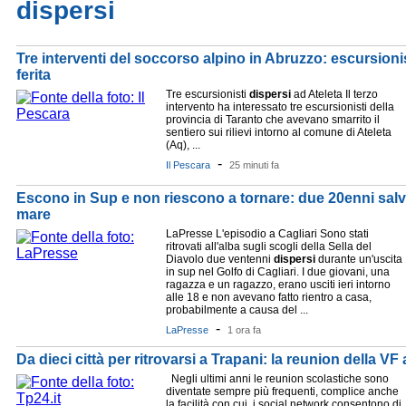
dispersi
Tre interventi del soccorso alpino in Abruzzo: escursionist
ferita
Tre escursionisti
dispersi
ad Ateleta Il terzo
intervento ha interessato tre escursionisti della
provincia di Taranto che avevano smarrito il
sentiero sui rilievi intorno al comune di Ateleta
(Aq), ...
-
Il Pescara
25 minuti fa
Escono in Sup e non riescono a tornare: due 20enni salv
mare
LaPresse L'episodio a Cagliari Sono stati
ritrovati all'alba sugli scogli della Sella del
Diavolo due ventenni
dispersi
durante un'uscita
in sup nel Golfo di Cagliari. I due giovani, una
ragazza e un ragazzo, erano usciti ieri intorno
alle 18 e non avevano fatto rientro a casa,
probabilmente a causa del ...
-
LaPresse
1 ora fa
Da dieci città per ritrovarsi a Trapani: la reunion della VF
Negli ultimi anni le reunion scolastiche sono
diventate sempre più frequenti, complice anche
la facilità con cui i social network consentono di