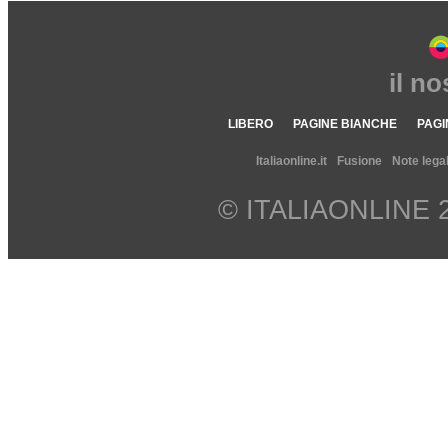
il n
LIBERO
PAGINE BIANCHE
PAGI
Italiaonline.it
Fusione
Note legal
© ITALIAONLINE