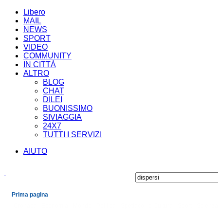
Libero
MAIL
NEWS
SPORT
VIDEO
COMMUNITY
IN CITTÀ
ALTRO
BLOG
CHAT
DILEI
BUONISSIMO
SIVIAGGIA
24X7
TUTTI I SERVIZI
AIUTO
Prima pagina
Cronaca
Economia
Mondo
Politica
Spettacoli e Cultura
Sport
Scienza