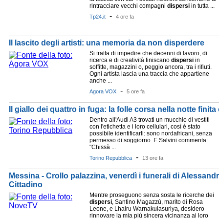
rintracciare vecchi compagni
dispersi
in tutta ...
-
Tp24.it
4 ore fa
Il lascito degli artisti: una memoria da non disperdere
Si tratta di impedire che decenni di lavoro, di
ricerca e di creatività finiscano
dispersi
in
soffitte, magazzini o, peggio ancora, tra i rifiuti.
Ogni artista lascia una traccia che appartiene
anche ...
-
Agora VOX
5 ore fa
Il giallo dei quattro in fuga: la folle corsa nella notte finit
Dentro all'Audi A3 trovati un mucchio di vestiti
con l'etichetta e i loro cellulari, così è stato
possibile identificarli: sono nordafricani, senza
permesso di soggiorno. E Salvini commenta:
"Chissà ...
-
Torino Repubblica
13 ore fa
Messina - Crollo palazzina, venerdì i funerali di Alessandr
Cittadino
Mentre proseguono senza sosta le ricerche dei
dispersi
, Santino Magazzù, marito di Rosa
Leone, e Lhairu Warnakulasuriya, desidero
rinnovare la mia più sincera vicinanza ai loro