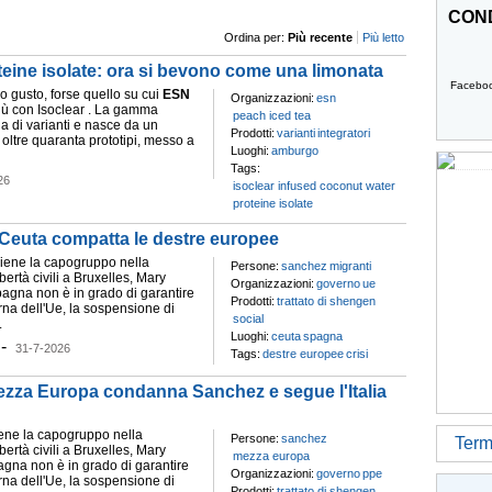
COND
Ordina per:
Più recente
Più letto
roteine isolate: ora si bevono come una limonata
Facebo
olo gusto, forse quello su cui
ESN
Organizzazioni:
esn
più con Isoclear . La gamma
peach iced tea
a di varianti e nasce da un
Prodotti:
varianti
integratori
oltre quaranta prototipi, messo a
Luoghi:
amburgo
Tags:
26
isoclear infused coconut water
proteine isolate
a Ceuta compatta le destre europee
viene la capogruppo nella
Persone:
sanchez
migranti
ertà civili a Bruxelles, Mary
Organizzazioni:
governo
ue
pagna non è in grado di garantire
Prodotti:
trattato di shengen
erna dell'Ue, la sospensione di
social
.
Luoghi:
ceuta
spagna
-
31-7-2026
Tags:
destre europee
crisi
ezza Europa condanna Sanchez e segue l'Italia
viene la capogruppo nella
Persone:
sanchez
Termi
ertà civili a Bruxelles, Mary
mezza europa
agna non è in grado di garantire
Organizzazioni:
governo
ppe
erna dell'Ue, la sospensione di
Prodotti:
trattato di shengen