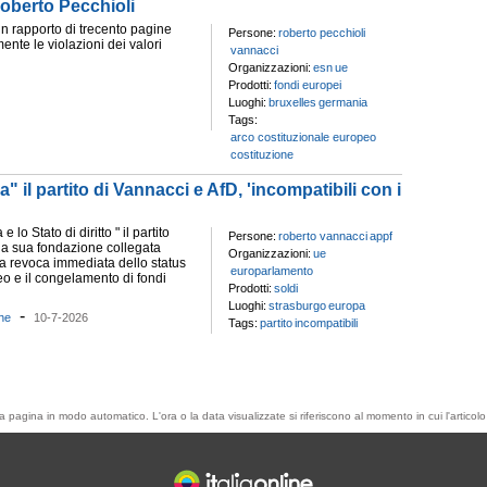
Roberto Pecchioli
 un rapporto di trecento pagine
Persone:
roberto pecchioli
nte le violazioni dei valori
vannacci
Organizzazioni:
esn
ue
Prodotti:
fondi europei
Luoghi:
bruxelles
germania
Tags:
arco costituzionale europeo
costituzione
 il partito di Vannacci e AfD, 'incompatibili con i
e lo Stato di diritto " il partito
Persone:
roberto vannacci
appf
la sua fondazione collegata
Organizzazioni:
ue
la revoca immediata dello status
europarlamento
eo e il congelamento di fondi
Prodotti:
soldi
Luoghi:
strasburgo
europa
-
che
10-7-2026
Tags:
partito
incompatibili
esta pagina in modo automatico. L'ora o la data visualizzate si riferiscono al momento in cui l'artic