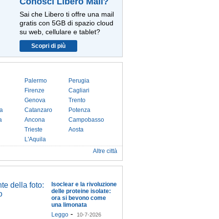
Conosci Libero Mail?
Sai che Libero ti offre una mail
gratis con 5GB di spazio cloud
su web, cellulare e tablet?
Scopri di più
Palermo
Perugia
Firenze
Cagliari
Genova
Trento
a
Catanzaro
Potenza
a
Ancona
Campobasso
Trieste
Aosta
L'Aquila
Altre città
Isoclear e la rivoluzione
delle proteine isolate:
ora si bevono come
una limonata
-
Leggo
10-7-2026