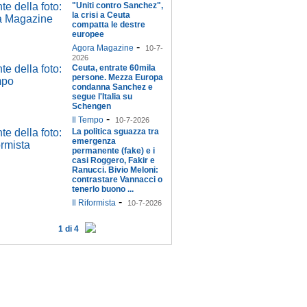
"Uniti contro Sanchez",
la crisi a Ceuta
compatta le destre
europee
-
Agora Magazine
10-7-
2026
Ceuta, entrate 60mila
persone. Mezza Europa
condanna Sanchez e
segue l'Italia su
Schengen
-
Il Tempo
10-7-2026
La politica sguazza tra
emergenza
permanente (fake) e i
casi Roggero, Fakir e
Ranucci. Bivio Meloni:
contrastare Vannacci o
tenerlo buono ...
-
Il Riformista
10-7-2026
1 di 4