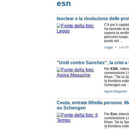
esn
Isoclear e la rivoluzione delle p
C'è poi il capit
ha lavorato di 
supera la ventin
percorso lungo, 
punto nel ...
-
Leggo
1-8-20
"Uniti contro Sanchez", la crisi 
Per
ESN
, inter
commissione Lib
Khan : "Se la S
la frontiera est
Schengen nei ..
Agora Magazine
Ceuta, entrate 60mila persone. M
su Schengen
Per
Esn
, inter
commissione Lib
Khan: 'Se la Sp
la frontiera est