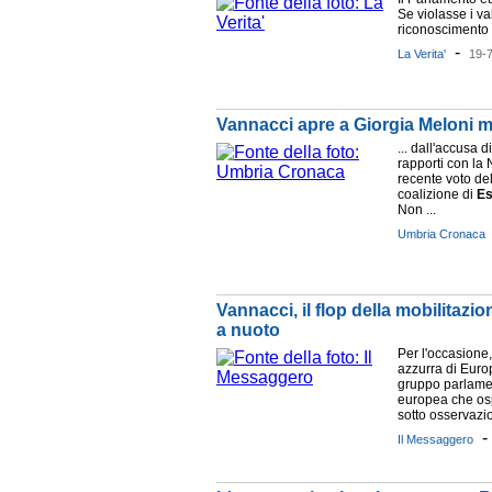
Se violasse i va
riconoscimento e
-
La Verita'
19-
Vannacci apre a Giorgia Meloni m
... dall'accusa d
rapporti con la 
recente voto de
coalizione di
E
Non ...
Umbria Cronaca
Vannacci, il flop della mobilitazi
a nuoto
Per l'occasione
azzurra di Euro
gruppo parlamen
europea che osp
sotto osservazio
Il Messaggero