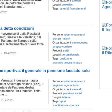
Organizzazioni:
afd
esn
lori Ue potrebbe perdere il
Luoghi:
bruxelles
 i finanziamenti ...
Tags:
la verità
finanziamenti
7-2026
a detta condizioni
i ricevere soldi dalla Russia ai
Persone:
roberto vannacci
Nato, Israele e la Palestina, dal
giorgia meloni
l Parlamento Europeo sulla
Organizzazioni:
centrodestra
sn
al reclutamento di nuove forze.
gruppo corriere
Prodotti:
soldi
-
19-7-2026
Luoghi:
perugia
israele
Tags:
coalizione
accordo programmatico
one sportiva: il generale in pensione lasciato solo
, Vannacci indossa la maglia
Persone:
roberto vannacci
pe of Sovereign Nations (
Esn
), il
ragionier ugo fantozzi
tare dell'estrema destra
Organizzazioni:
sana
afd
ita anche l'AfD tedesca, finito
Prodotti:
pensione
social
ne ...
Luoghi:
italia
ue
-
11-7-2026
Tags:
sport
mobilitazione sportiva