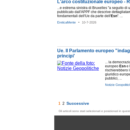
L'arco costituzionale europeo - 
...e estrema sinistra di Bruxelles "a seguito di
pubblicato dall'APPF che descrive dettagliatame
fondamentali dell'Ue da parte dell'
Esn
". ...
-
EreticaMente
10-7-2026
Ue. Il Parlamento europeo "indaga"
principi'
... la democrazia 
europeo
Esn
e 
rischierebbero 
giuridico europ
pubblici, ...
Notizie Geopoliti
Successive
1
2
Gli articoli sono stati selezionati e posizionati in qu