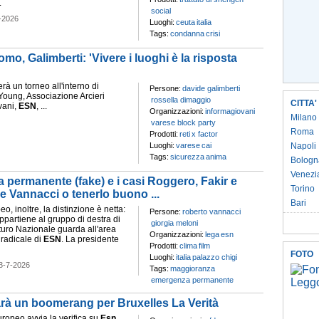
.
social
-2026
Luoghi:
ceuta
italia
Tags:
condanna
crisi
mo, Galimberti: 'Vivere i luoghi è la risposta
rà un torneo all'interno di
Persone:
davide galimberti
Young, Associazione Arcieri
rossella dimaggio
CITTA'
vani,
ESN
, ...
Organizzazioni:
informagiovani
Milano
varese block party
Roma
Prodotti:
reti
x factor
Luoghi:
varese
cai
Napoli
Tags:
sicurezza
anima
Bologn
Venezi
 permanente (fake) e i casi Roggero, Fakir e
Torino
e Vannacci o tenerlo buono ...
Bari
o, inoltre, la distinzione è netta:
Persone:
roberto vannacci
 appartiene al gruppo di destra di
giorgia meloni
uro Nazionale guarda all'area
Organizzazioni:
lega
esn
 radicale di
ESN
. La presidente
Prodotti:
clima
film
FOTO
Luoghi:
italia
palazzo chigi
3-7-2026
Tags:
maggioranza
emergenza permanente
sarà un boomerang per Bruxelles La Verità
uropeo avvia la verifica su
Esn
.