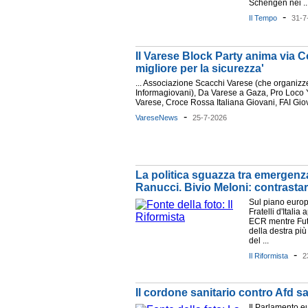
Schengen nei ..
-
Il Tempo
31-7
Il Varese Block Party anima via Co
migliore per la sicurezza'
... Associazione Scacchi Varese (che organizze
Informagiovani), Da Varese a Gaza, Pro Loco 
Varese, Croce Rossa Italiana Giovani, FAI Gio
-
VareseNews
25-7-2026
La politica sguazza tra emergenza
Ranucci. Bivio Meloni: contrastar
Sul piano europe
Fratelli d'Italia
ECR mentre Fut
della destra più
del ...
-
Il Riformista
2
Il cordone sanitario contro Afd 
Il Parlamento e