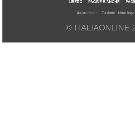
LIBERO
PAGINE BIANCHE
PAGI
Italiaonline.it
Fusione
Note legal
© ITALIAONLINE