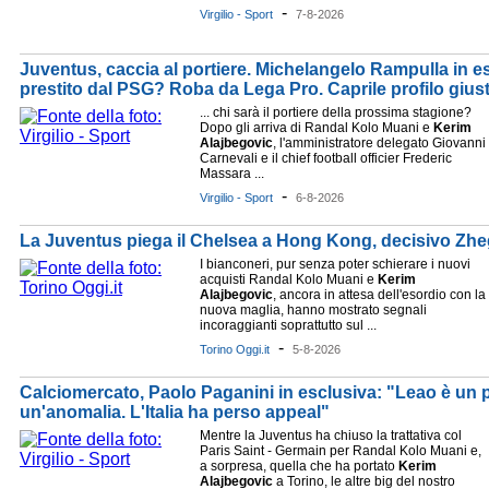
-
Virgilio - Sport
7-8-2026
Juventus, caccia al portiere. Michelangelo Rampulla in e
prestito dal PSG? Roba da Lega Pro. Caprile profilo gius
... chi sarà il portiere della prossima stagione?
Dopo gli arriva di Randal Kolo Muani e
Kerim
Alajbegovic
, l'amministratore delegato Giovanni
Carnevali e il chief football officier Frederic
Massara ...
-
Virgilio - Sport
6-8-2026
La Juventus piega il Chelsea a Hong Kong, decisivo Zh
I bianconeri, pur senza poter schierare i nuovi
acquisti Randal Kolo Muani e
Kerim
Alajbegovic
, ancora in attesa dell'esordio con la
nuova maglia, hanno mostrato segnali
incoraggianti soprattutto sul ...
-
Torino Oggi.it
5-8-2026
Calciomercato, Paolo Paganini in esclusiva: "Leao è un 
un'anomalia. L'Italia ha perso appeal"
Mentre la Juventus ha chiuso la trattativa col
Paris Saint - Germain per Randal Kolo Muani e,
a sorpresa, quella che ha portato
Kerim
Alajbegovic
a Torino, le altre big del nostro