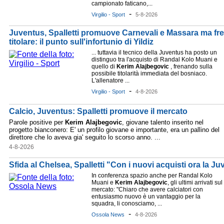
campionato faticano,...
-
Virgilio - Sport
5-8-2026
Juventus, Spalletti promuove Carnevali e Massara ma fr
titolare: il punto sull'infortunio di Yildiz
... tuttavia il tecnico della Juventus ha posto un
distinguo tra l'acquisto di Randal Kolo Muani e
quello di
Kerim
Alajbegovic
, frenando sulla
possibile titolarità immediata del bosniaco.
L'allenatore ...
-
Virgilio - Sport
4-8-2026
Calcio, Juventus: Spalletti promuove il mercato
Parole positive per
Kerim
Alajbegovic
, giovane talento inserito nel
progetto bianconero: E' un profilo giovane e importante, era un pallino del
direttore che lo aveva gia' seguito lo scorso anno. ...
4-8-2026
Sfida al Chelsea, Spalletti "Con i nuovi acquisti ora la Juv
In conferenza spazio anche per Randal Kolo
Muani e
Kerim
Alajbegovic
, gli ultimi arrivati sul
mercato: "Chiaro che avere calciatori con
entusiasmo nuovo è un vantaggio per la
squadra, li conosciamo, ...
-
Ossola News
4-8-2026