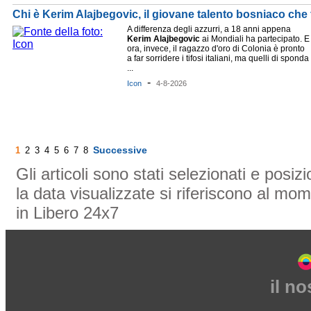
Chi è Kerim Alajbegovic, il giovane talento bosniaco che
A differenza degli azzurri, a 18 anni appena
Kerim
Alajbegovic
ai Mondiali ha partecipato. E
ora, invece, il ragazzo d'oro di Colonia è pronto
a far sorridere i tifosi italiani, ma quelli di sponda
...
-
Icon
4-8-2026
Successive
1
2
3
4
5
6
7
8
Gli articoli sono stati selezionati e posi
la data visualizzate si riferiscono al mom
in Libero 24x7
il n