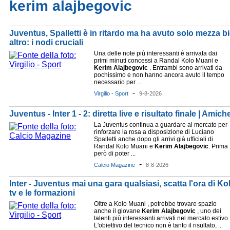
kerim alajbegovic
Juventus, Spalletti è in ritardo ma ha avuto solo mezza bi
altro: i nodi cruciali
Una delle note più interessanti è arrivata dai
primi minuti concessi a Randal Kolo Muani e
Kerim
Alajbegovic
. Entrambi sono arrivati da
pochissimo e non hanno ancora avuto il tempo
necessario per ...
-
Virgilio - Sport
9-8-2026
Juventus - Inter 1 - 2: diretta live e risultato finale | Amic
La Juventus continua a guardare al mercato per
rinforzare la rosa a disposizione di Luciano
Spalletti anche dopo gli arrivi già ufficiali di
Randal Kolo Muani e
Kerim
Alajbegovic
. Prima
però di poter ...
-
Calcio Magazine
8-8-2026
Inter - Juventus mai una gara qualsiasi, scatta l'ora di K
tv e le formazioni
Oltre a Kolo Muani , potrebbe trovare spazio
anche il giovane
Kerim
Alajbegovic
, uno dei
talenti più interessanti arrivati nel mercato estivo.
L'obiettivo del tecnico non è tanto il risultato, ...