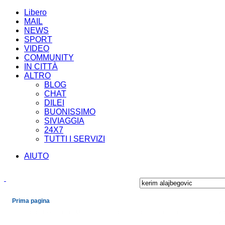
Libero
MAIL
NEWS
SPORT
VIDEO
COMMUNITY
IN CITTÀ
ALTRO
BLOG
CHAT
DILEI
BUONISSIMO
SIVIAGGIA
24X7
TUTTI I SERVIZI
AIUTO
Prima pagina
Cronaca
Economia
Mondo
Politica
Spettacoli e Cultura
Sport
Scienza