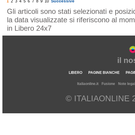
Successive
1
2
3
4
5
6
7
8
9
10
Gli articoli sono stati selezionati e posi
la data visualizzate si riferiscono al mom
in Libero 24x7
il n
LIBERO
PAGINE BIANCHE
PAGI
Italiaonline.it
Fusione
Note legal
© ITALIAONLINE