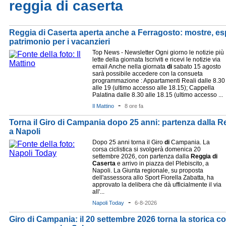
reggia di caserta
Reggia di Caserta aperta anche a Ferragosto: mostre, espo
patrimonio per i vacanzieri
Top News - Newsletter Ogni giorno le notizie più
lette della giornata Iscriviti e ricevi le notizie via
email Anche nella giornata
di
sabato 15 agosto
sarà possibile accedere con la consueta
programmazione : Appartamenti Reali dalle 8.30
alle 19 (ultimo accesso alle 18.15); Cappella
Palatina dalle 8.30 alle 18.15 (ultimo accesso ...
-
Il Mattino
8 ore fa
Torna il Giro di Campania dopo 25 anni: partenza dalla Re
a Napoli
Dopo 25 anni torna il Giro
di
Campania. La
corsa ciclistica si svolgerà domenica 20
settembre 2026, con partenza dalla
Reggia
di
Caserta
e arrivo in piazza del Plebiscito, a
Napoli. La Giunta regionale, su proposta
dell'assessora allo Sport Fiorella Zabatta, ha
approvato la delibera che dà ufficialmente il via
all'...
-
Napoli Today
6-8-2026
Giro di Campania: il 20 settembre 2026 torna la storica cor