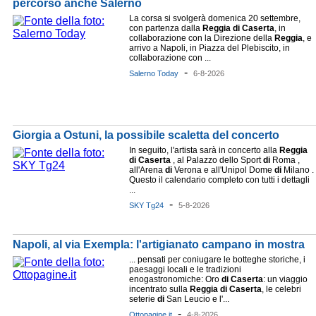
percorso anche Salerno
La corsa si svolgerà domenica 20 settembre,
con partenza dalla
Reggia
di
Caserta
, in
collaborazione con la Direzione della
Reggia
, e
arrivo a Napoli, in Piazza del Plebiscito, in
collaborazione con ...
-
Salerno Today
6-8-2026
Giorgia a Ostuni, la possibile scaletta del concerto
In seguito, l'artista sarà in concerto alla
Reggia
di
Caserta
, al Palazzo dello Sport
di
Roma ,
all'Arena
di
Verona e all'Unipol Dome
di
Milano .
Questo il calendario completo con tutti i dettagli
...
-
SKY Tg24
5-8-2026
Napoli, al via Exempla: l'artigianato campano in mostra
... pensati per coniugare le botteghe storiche, i
paesaggi locali e le tradizioni
enogastronomiche: Oro
di
Caserta
: un viaggio
incentrato sulla
Reggia
di
Caserta
, le celebri
seterie
di
San Leucio e l'...
-
Ottopagine.it
4-8-2026