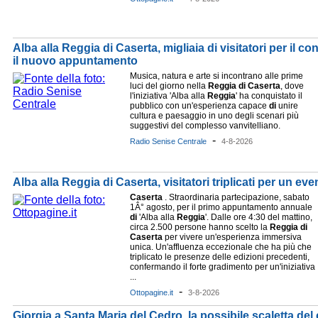
Alba alla Reggia di Caserta, migliaia di visitatori per il con
il nuovo appuntamento
Musica, natura e arte si incontrano alle prime
luci del giorno nella
Reggia
di
Caserta
, dove
l'iniziativa 'Alba alla
Reggia
' ha conquistato il
pubblico con un'esperienza capace
di
unire
cultura e paesaggio in uno degli scenari più
suggestivi del complesso vanvitelliano.
-
Radio Senise Centrale
4-8-2026
Alba alla Reggia di Caserta, visitatori triplicati per un ev
Caserta
. Straordinaria partecipazione, sabato
1Â° agosto, per il primo appuntamento annuale
di
'Alba alla
Reggia
'. Dalle ore 4:30 del mattino,
circa 2.500 persone hanno scelto la
Reggia
di
Caserta
per vivere un'esperienza immersiva
unica. Un'affluenza eccezionale che ha più che
triplicato le presenze delle edizioni precedenti,
confermando il forte gradimento per un'iniziativa
...
-
Ottopagine.it
3-8-2026
Giorgia a Santa Maria del Cedro, la possibile scaletta del