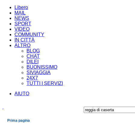
Libero
MAIL
NEWS
SPORT
VIDEO
COMMUNITY
IN CITTÀ
ALTRO
BLOG
CHAT
DILEI
BUONISSIMO
SIVIAGGIA
24X7
TUTTI I SERVIZI
AIUTO
Prima pagina
Cronaca
Economia
Mondo
Politica
Spettacoli e Cultura
Sport
Scienza