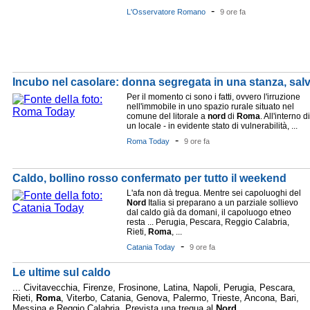
-
L'Osservatore Romano
9 ore fa
Incubo nel casolare: donna segregata in una stanza, salv
Per il momento ci sono i fatti, ovvero l'irruzione
nell'immobile in uno spazio rurale situato nel
comune del litorale a
nord
di
Roma
. All'interno di
un locale - in evidente stato di vulnerabilità, ...
-
Roma Today
9 ore fa
Caldo, bollino rosso confermato per tutto il weekend
L'afa non dà tregua. Mentre sei capoluoghi del
Nord
Italia si preparano a un parziale sollievo
dal caldo già da domani, il capoluogo etneo
resta ... Perugia, Pescara, Reggio Calabria,
Rieti,
Roma
, ...
-
Catania Today
9 ore fa
Le ultime sul caldo
... Civitavecchia, Firenze, Frosinone, Latina, Napoli, Perugia, Pescara,
Rieti,
Roma
, Viterbo, Catania, Genova, Palermo, Trieste, Ancona, Bari,
Messina e Reggio Calabria. Prevista una tregua al
Nord
, ...