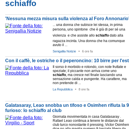
schiaffo
'Nessuna mezza misura sulla violenza al Foro Annonario
... una donna che subisce lei stessa, in prima
persona, uno spintone  che è già di per sé una
violenza  e che assiste allo
schiaffo
dato alla
ragazza incinta. Una donna che ha comunque
avuto il ...
-
Senigallia Notizie
6 ore fa
Con il caffè, le ostriche o il peperoncino: 10 birre per l'es
Il sorso è morbido e rotondo, con note fruttate e
speziate; il piccante non arriva come uno
schiaffo
, ma cresce nel finale lasciando una
sensazione calda e pungente. Ha carattere, ma
non pretende di ...
-
La Repubblica
8 ore fa
Galatasaray, Leao snobba un tifoso e Osimhen rifiuta la 9 d
furioso: lo schiaffo al club
Giornata movimentata in casa Galatasaray .
Rafael Leao continua a tenere le distanze dal
club turco nonostante il pressing, Victor Osimhen
dice no alla maglia numero 9 lasciata libera da