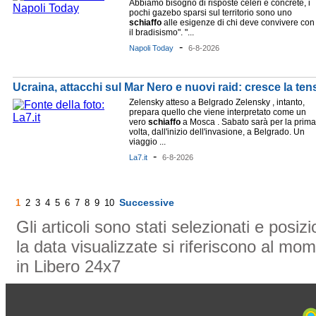
Abbiamo bisogno di risposte celeri e concrete, i
pochi gazebo sparsi sul territorio sono uno
schiaffo
alle esigenze di chi deve convivere con
il bradisismo". "...
-
Napoli Today
6-8-2026
Ucraina, attacchi sul Mar Nero e nuovi raid: cresce la te
Zelensky atteso a Belgrado Zelensky , intanto,
prepara quello che viene interpretato come un
vero
schiaffo
a Mosca . Sabato sarà per la prima
volta, dall'inizio dell'invasione, a Belgrado. Un
viaggio ...
-
La7.it
6-8-2026
Successive
1
2
3
4
5
6
7
8
9
10
Gli articoli sono stati selezionati e posi
la data visualizzate si riferiscono al mom
in Libero 24x7