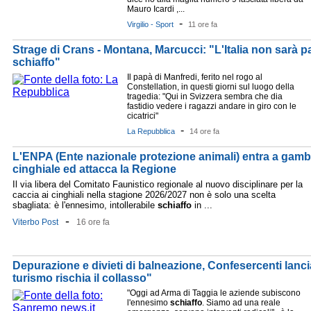
Mauro Icardi ,...
-
Virgilio - Sport
11 ore fa
Strage di Crans - Montana, Marcucci: "L'Italia non sarà pa
schiaffo"
Il papà di Manfredi, ferito nel rogo al
Constellation, in questi giorni sul luogo della
tragedia: "Qui in Svizzera sembra che dia
fastidio vedere i ragazzi andare in giro con le
cicatrici"
-
La Repubblica
14 ore fa
L'ENPA (Ente nazionale protezione animali) entra a gamba
cinghiale ed attacca la Regione
Il via libera del Comitato Faunistico regionale al nuovo disciplinare per la
caccia ai cinghiali nella stagione 2026/2027 non è solo una scelta
sbagliata: è l'ennesimo, intollerabile
schiaffo
in ...
-
Viterbo Post
16 ore fa
Depurazione e divieti di balneazione, Confesercenti lancia 
turismo rischia il collasso"
"Oggi ad Arma di Taggia le aziende subiscono
l'ennesimo
schiaffo
. Siamo ad una reale