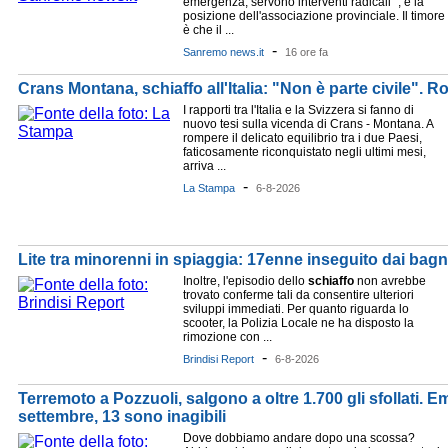
emergenza, servono interventi radicali" , è la
posizione dell'associazione provinciale. Il timore
è che il ...
-
Sanremo news.it
16 ore fa
Crans Montana, schiaffo all'Italia: "Non è parte civile". R
I rapporti tra l'Italia e la Svizzera si fanno di
nuovo tesi sulla vicenda di Crans - Montana. A
rompere il delicato equilibrio tra i due Paesi,
faticosamente riconquistato negli ultimi mesi,
arriva ...
-
La Stampa
6-8-2026
Lite tra minorenni in spiaggia: 17enne inseguito dai bagna
Inoltre, l'episodio dello
schiaffo
non avrebbe
trovato conferme tali da consentire ulteriori
sviluppi immediati. Per quanto riguarda lo
scooter, la Polizia Locale ne ha disposto la
rimozione con ...
-
Brindisi Report
6-8-2026
Terremoto a Pozzuoli, salgono a oltre 1.700 gli sfollati.
settembre, 13 sono inagibili
Dove dobbiamo andare dopo una scossa?