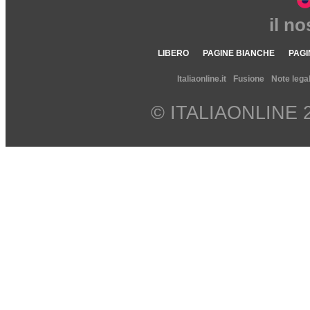
il n
LIBERO
PAGINE BIANCHE
PAGI
Italiaonline.it
Fusione
Note legal
© ITALIAONLINE