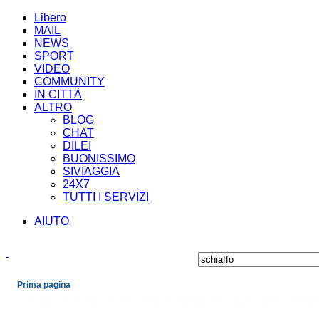
Libero
MAIL
NEWS
SPORT
VIDEO
COMMUNITY
IN CITTÀ
ALTRO
BLOG
CHAT
DILEI
BUONISSIMO
SIVIAGGIA
24X7
TUTTI I SERVIZI
AIUTO
Prima pagina
Cronaca
Economia
Mondo
Politica
Spettacoli e Cultura
Sport
Scienza