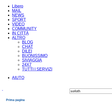
Libero
MAIL
NEWS
SPORT
VIDEO
COMMUNITY
IN CITTÀ
ALTRO
BLOG
CHAT
DILEI
BUONISSIMO
SIVIAGGIA
24X7
TUTTI I SERVIZI
AIUTO
Prima pagina
Cronaca
Economia
Mondo
Politica
Spettacoli e Cultura
Sport
Scienza