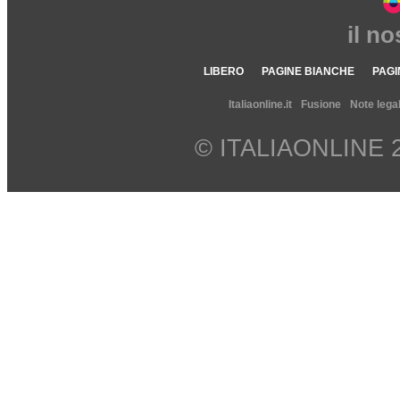
il n
LIBERO
PAGINE BIANCHE
PAGI
Italiaonline.it
Fusione
Note legal
© ITALIAONLINE