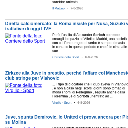
sarebbe arrivato.
-
Il Mattino
7-8-2026
Diretta calciomercato: la Roma insiste per Nusa, Suzuki v
trattative di oggi LIVE
Però, l'uscita di Alexander
Sorloth
potrebbe
creargli lo spazio all'Atletico Madrid, una società
con cui l'entourage del serbo è sempre rimasta
in contatto in questo periodo e che è in cima alle
sue ...
-
Corriere dello Sport
6-8-2026
Zirkzee alla Juve in prestito, perché l'affare col Manchest
club stringe per Vlahovic
... il tipo di giocatore che il club aveva in Vlahovic
, e non a caso negli scorsi giorni sono tornati di
moda i nomi di Pellegrino , seguito anche dalla
Fiorentina , e di
Sorloth
, rientrato ad ...
-
Virgilio - Sport
6-8-2026
Juve, spunta Demirovic, lo United ci prova ancora per Pi
su Molina