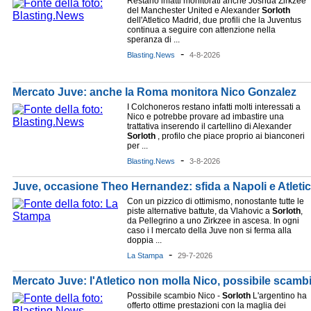
Restano infatti monitorati anche Joshua Zirkzee
del Manchester United e Alexander
Sorloth
dell'Atletico Madrid, due profili che la Juventus
continua a seguire con attenzione nella
speranza di ...
-
Blasting.News
4-8-2026
Mercato Juve: anche la Roma monitora Nico Gonzalez
I Colchoneros restano infatti molti interessati a
Nico e potrebbe provare ad imbastire una
trattativa inserendo il cartellino di Alexander
Sorloth
, profilo che piace proprio ai bianconeri
per ...
-
Blasting.News
3-8-2026
Juve, occasione Theo Hernandez: sfida a Napoli e Atleti
Con un pizzico di ottimismo, nonostante tutte le
piste alternative battute, da Vlahovic a
Sorloth
,
da Pellegrino a uno Zirkzee in ascesa. In ogni
caso i l mercato della Juve non si ferma alla
doppia ...
-
La Stampa
29-7-2026
Mercato Juve: l'Atletico non molla Nico, possibile scamb
Possibile scambio Nico -
Sorloth
L'argentino ha
offerto ottime prestazioni con la maglia dei