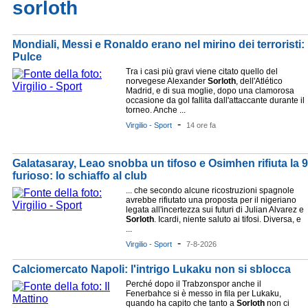
sorloth
Mondiali, Messi e Ronaldo erano nel mirino dei terroristi
Pulce
Tra i casi più gravi viene citato quello del
norvegese Alexander
Sorloth
, dell'Atlético
Madrid, e di sua moglie, dopo una clamorosa
occasione da gol fallita dall'attaccante durante il
torneo. Anche ...
-
Virgilio - Sport
14 ore fa
Galatasaray, Leao snobba un tifoso e Osimhen rifiuta la 9 d
furioso: lo schiaffo al club
... che secondo alcune ricostruzioni spagnole
avrebbe rifiutato una proposta per il nigeriano
legata all'incertezza sui futuri di Julian Alvarez e
Sorloth
. Icardi, niente saluto ai tifosi. Diversa, e
...
-
Virgilio - Sport
7-8-2026
Calciomercato Napoli: l'intrigo Lukaku non si sblocca
Perché dopo il Trabzonspor anche il
Fenerbahce si è messo in fila per Lukaku,
quando ha capito che tanto a
Sorloth
non ci