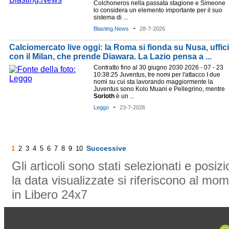
Colchoneros nella passata stagione e Simeone
lo considera un elemento importante per il suo
sistema di ...
-
Blasting.News
28-7-2026
Calciomercato live oggi: la Roma si fionda su Nusa, uffici
con il Milan, che prende Diawara. La Lazio pensa a ...
Contratto fino al 30 giugno 2030 2026 - 07 - 23
10:38:25 Juventus, tre nomi per l'attacco I due
nomi su cui sta lavorando maggiormente la
Juventus sono Kolo Muani e Pellegrino, mentre
Sorloth
è un ...
-
Leggo
23-7-2026
Successive
1
2
3
4
5
6
7
8
9
10
Gli articoli sono stati selezionati e posi
la data visualizzate si riferiscono al mom
in Libero 24x7