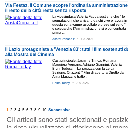
Via Festaz, il Comune scopre l'ordinaria amministrazione
il resto della città resta senza risposte
La vicesindaca
Valeria
Fadda sostiene che " le
segnalazioni che arrivano da chi vive e lavora in
questa zona vanno ascoltate e prese sul serio "
e spiega che l'Amministrazione si è concentrata
prima ...
-
AostaCronaca.it
7-8-2026
Il Lazio protagonista a 'Venezia 83': tutti i film sostenuti 
alla Mostra del Cinema
Cast principale: Jasmine Trinca, Romana
Maggiora Vergano, Adriano Giannini,
Valeria
Bruni Tedeschi. La ragazza con la Leica
Sezione: Orizzonti " Film di apertura Diretto da
Alina Marazzi e tratto ...
-
Roma Today
7-8-2026
Successive
1
2
3
4
5
6
7
8
9
10
Gli articoli sono stati selezionati e posi
la data visualizzate si riferiscono al mom