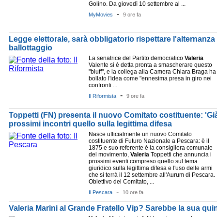
Golino. Da giovedì 10 settembre al ...
-
MyMovies
9 ore fa
Legge elettorale, sarà obbligatorio rispettare l'alternanza 
ballottaggio
La senatrice del Partito democratico
Valeria
Valente si è detta pronta a smascherare questo
"bluff", e la collega alla Camera Chiara Braga ha
bollato l'idea come "ennesima presa in giro nei
confronti ...
-
Il Riformista
9 ore fa
Toppetti (FN) presenta il nuovo Comitato costituente: 'Già
prossimi incontri quello sulla legittima difesa
Nasce ufficialmente un nuovo Comitato
costituente di Futuro Nazionale a Pescara: è il
1875 e suo referente è la consigliera comunale
del movimento,
Valeria
Toppetti che annuncia i
prossimi eventi compreso quello sul tema
giuridico sulla legittima difesa e l'uso delle armi
che si terrà il 12 settembre all'Aurum di Pescara.
Obiettivo del Comitato, ...
-
Il Pescara
10 ore fa
Valeria Marini al Grande Fratello Vip? Sarebbe la sua quin