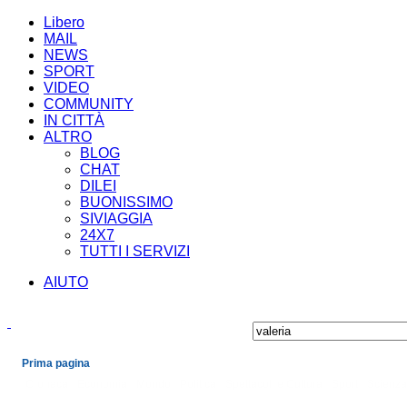
Libero
MAIL
NEWS
SPORT
VIDEO
COMMUNITY
IN CITTÀ
ALTRO
BLOG
CHAT
DILEI
BUONISSIMO
SIVIAGGIA
24X7
TUTTI I SERVIZI
AIUTO
Prima pagina
Cronaca
Economia
Mondo
Politica
Spettacoli e Cultura
Sport
Scienza