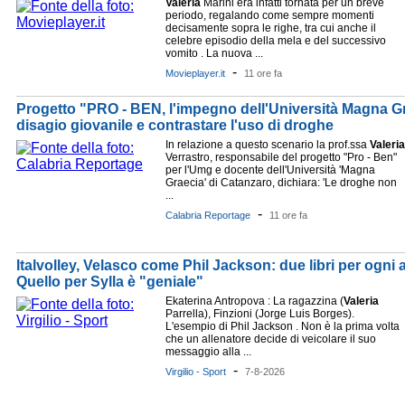
Valeria
Marini era infatti tornata per un breve
periodo, regalando come sempre momenti
decisamente sopra le righe, tra cui anche il
celebre episodio della mela e del successivo
vomito . La nuova ...
-
Movieplayer.it
11 ore fa
Progetto "PRO - BEN, l'impegno dell'Università Magna Gra
disagio giovanile e contrastare l'uso di droghe
In relazione a questo scenario la prof.ssa
Valeria
Verrastro, responsabile del progetto "Pro - Ben"
per l'Umg e docente dell'Università 'Magna
Graecia' di Catanzaro, dichiara: 'Le droghe non
...
-
Calabria Reportage
11 ore fa
Italvolley, Velasco come Phil Jackson: due libri per ogni 
Quello per Sylla è "geniale"
Ekaterina Antropova : La ragazzina (
Valeria
Parrella), Finzioni (Jorge Luis Borges).
L'esempio di Phil Jackson . Non è la prima volta
che un allenatore decide di veicolare il suo
messaggio alla ...
-
Virgilio - Sport
7-8-2026