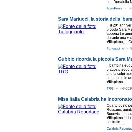
con Donatella No
-
AgenPress
5-
Sara Mariucci, la storia della 'bam
... il 20° anniv
piccola Sara Ma
appena tre anni
durante una vac
Villapiana
, in C
-
Tuttoggi.info
5
Gubbio ricorda la piccola Sara M
...bambina eugu
5 agosto 2006 a 
che la colpì men
elettronico in u
Villapiana
...
-
TRG
4-8-202
Miss Italia Calabria ha incorona
Quarto posto pe
Rossano, quinto
Buonvicino e se
Villapiana
Lido.
costruito ...
Calabria Reporta