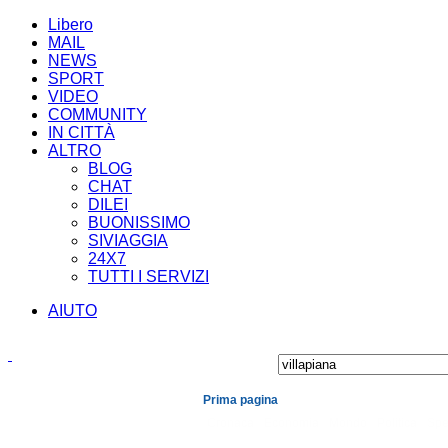
Libero
MAIL
NEWS
SPORT
VIDEO
COMMUNITY
IN CITTÀ
ALTRO
BLOG
CHAT
DILEI
BUONISSIMO
SIVIAGGIA
24X7
TUTTI I SERVIZI
AIUTO
Prima pagina
Cronaca
Economia
Mondo
Politica
Spe