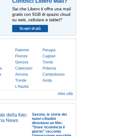
Conosci Libero Mail?
Sai che Libero ti offre una mail
gratis con 5GB di spazio cloud
su web, cellulare e tablet?
Scopri di più
Palermo
Perugia
Firenze
Cagliari
Genova
Trento
a
Catanzaro
Potenza
a
Ancona
Campobasso
Trieste
Aosta
L'Aquila
Altre città
Savona, le storie dei
nuovi cittadini
diventano un film:
"Dove ricomincia il
giorno" racconta
l'integrazione possibile