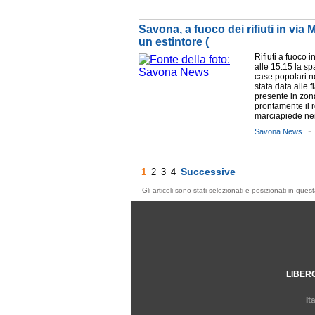
Savona, a fuoco dei rifiuti in via
un estintore (
Rifiuti a fuoco 
alle 15.15 la s
case popolari n
stata data alle 
presente in zon
prontamente il r
marciapiede nei 
Savona News
Successive
1
2
3
4
Gli articoli sono stati selezionati e posizionati in qu
LIBER
It