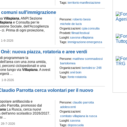
Tags:
territorio
manifestazione
hi comuni sull'immigrazione
na
Villapiana
, ANPI Sezione
Persone:
roberto besio
llapiana
e Consulta per le
michele de lucis
lusione Sociale, dell'Accoglienza
Organizzazioni:
cpia
consulta
 ci. Prima di ogni proiezione,
Prodotti:
filmati
festival
Luoghi:
savona
villapiana
-
1-8-2026
Tags:
immigrazione
emergenza
 Onè: nuova piazza, rotatoria e aree verdi
 di programmare la
Persone:
matthew sommadossi
e dell'area con una zona umida,
bartolomea
, percorsi ciclopedonali e una
Organizzazioni:
bertolini
sr 248
zione lungo via
Villapiana
. A ovest
Luoghi:
onè
boin
rgerà ...
Tags:
fonte
rotatoria
-
1-8-2026
laudio Parrotta cerca volontari per il nuovo
opolare antifascista e
Persone:
claudio parrotta
audio Parrotta, promosso dal
adolescenti
iana
La Rusca, cerca nuovi
Organizzazioni:
ta dell'anno scolastico 2026/2027.
comitato villapiana la rusca
i ...
Luoghi:
savona
-
28-7-2026
Tags:
doposcuola