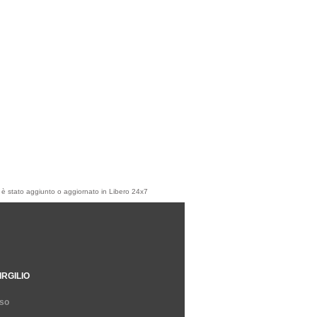
olo è stato aggiunto o aggiornato in Libero 24x7
IRGILIO
so