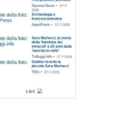
-
Savona News
27-7-
2026
Archeologia e
francescanesimo
-
AgenPress
27-7-2026
Sara Mariucci, la storia
della 'bambina dei
miracoli' a 20 anni dalla
'nascita in cielo'
-
Tuttoggi.info
27-7-2026
Gubbio ricorda la
piccola Sara Mariucci
-
TRG
27-7-2026
1 di 5