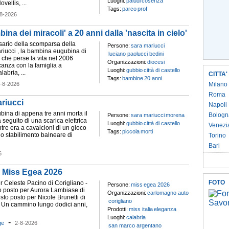
Luoghi:
paludi
cosenza
vellis, ...
Tags:
parco
prof
8-2026
bina dei miracoli' a 20 anni dalla 'nascita in cielo'
ersario della scomparsa della
Persone:
sara mariucci
riucci , la bambina eugubina di
luciano paolucci bedini
 che perse la vita nel 2006
Organizzazioni:
diocesi
anza con la famiglia a
Luoghi:
gubbio
città di castello
alabria, ...
CITTA'
Tags:
bambine
20 anni
-8-2026
Milano
Roma
ariucci
Napoli
bina di appena tre anni morta il
Bologn
Persone:
sara mariucci
morena
seguito di una scarica elettrica
Luoghi:
gubbio
città di castello
Venezi
tre era a cavalcioni di un gioco
Tags:
piccola
morti
no stabilimento balneare di
Torino
Bari
6
to Miss Egea 2026
FOTO
r Celeste Pacino di Corigliano -
Persone:
miss
egea 2026
 posto per Aurora Lambiase di
Organizzazioni:
carlomagno auto
sto posto per Nicole Brunetti di
corigliano
 Un cammino lungo dodici anni,
Prodotti:
miss italia
eleganza
Luoghi:
calabria
-
ge
2-8-2026
san marco argentano