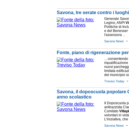
Savona, tre serate contro i luog
Generale Savo
Legino, ANPI
Vi
Politiche di Inc
e del Benesser -
l'assessora ...
Savona News
Fonte, piano di rigenerazione per
... consentendo
riqualificazion
nuovi parcheggi
limitata edifica
del municipio so
Treviso Today
Savona, il doposcuola popolare C
anno scolastico
Il Doposcuola p
antirazzista Cl
Comitato
Villap
volontari in vis
L'iniziativa, che s
Savona News