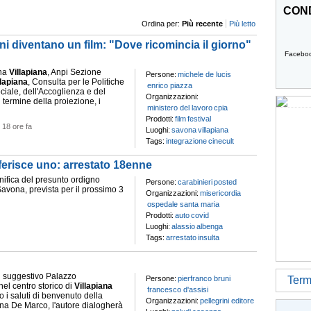
COND
Ordina per:
Più recente
Più letto
ini diventano un film: "Dove ricomincia il giorno"
Facebo
na
Villapiana
, Anpi Sezione
Persone:
michele de lucis
llapiana
, Consulta per le Politiche
enrico piazza
ciale, dell'Accoglienza e del
Organizzazioni:
l termine della proiezione, i
ministero del lavoro
cpia
Prodotti:
film
festival
-
18 ore fa
Luoghi:
savona
villapiana
Tags:
integrazione
cinecult
e ferisce uno: arrestato 18enne
bonifica del presunto ordigno
Persone:
carabinieri
posted
Savona, prevista per il prossimo 3
Organizzazioni:
misericordia
ospedale santa maria
Prodotti:
auto
covid
Luoghi:
alassio
albenga
Tags:
arrestato
insulta
el suggestivo Palazzo
Persone:
pierfranco bruni
Termi
el centro storico di
Villapiana
francesco d'assisi
 i saluti di benvenuto della
Organizzazioni:
pellegrini editore
na De Marco, l'autore dialogherà