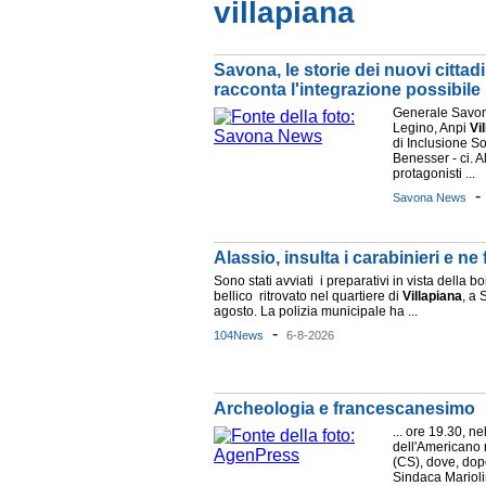
villapiana
Savona, le storie dei nuovi cittad
racconta l'integrazione possibile
Generale Savo
Legino, Anpi
Vi
di Inclusione So
Benesser - ci. A
protagonisti ...
Savona News
Alassio, insulta i carabinieri e n
Sono stati avviati i preparativi in vista della 
bellico ritrovato nel quartiere di
Villapiana
, a 
agosto. La polizia municipale ha ...
-
104News
6-8-2026
Archeologia e francescanesimo
... ore 19.30, n
dell'Americano n
(CS), dove, dopo
Sindaca Marioli