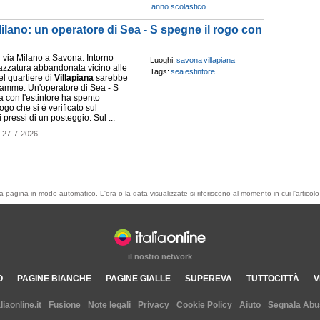
anno scolastico
 Milano: un operatore di Sea - S spegne il rogo con
in via Milano a Savona. Intorno
Luoghi:
savona
villapiana
pazzatura abbandonata vicino alle
Tags:
sea
estintore
el quartiere di
Villapiana
sarebbe
fiamme. Un'operatore di Sea - S
a con l'estintore ha spento
ogo che si è verificato sul
pressi di un posteggio. Sul ...
-
27-7-2026
esta pagina in modo automatico. L'ora o la data visualizzate si riferiscono al momento in cui l'artic
il nostro network
O
PAGINE BIANCHE
PAGINE GIALLE
SUPEREVA
TUTTOCITTÀ
V
aliaonline.it
Fusione
Note legali
Privacy
Cookie Policy
Aiuto
Segnala Abu