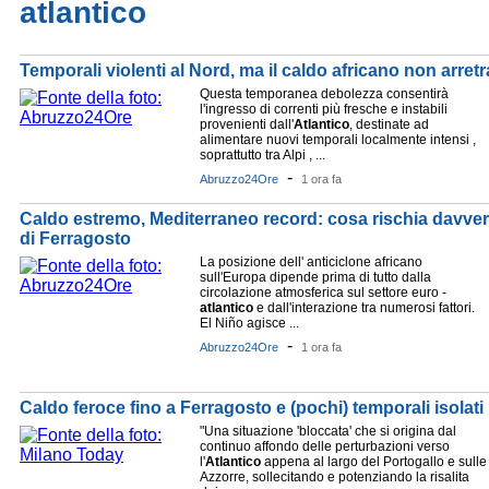
atlantico
Temporali violenti al Nord, ma il caldo africano non arretra
Questa temporanea debolezza consentirà
l'ingresso di correnti più fresche e instabili
provenienti dall'
Atlantico
, destinate ad
alimentare nuovi temporali localmente intensi ,
soprattutto tra Alpi , ...
-
Abruzzo24Ore
1 ora fa
Caldo estremo, Mediterraneo record: cosa rischia davvero 
di Ferragosto
La posizione dell' anticiclone africano
sull'Europa dipende prima di tutto dalla
circolazione atmosferica sul settore euro -
atlantico
e dall'interazione tra numerosi fattori.
El Niño agisce ...
-
Abruzzo24Ore
1 ora fa
Caldo feroce fino a Ferragosto e (pochi) temporali isolati
"Una situazione 'bloccata' che si origina dal
continuo affondo delle perturbazioni verso
l'
Atlantico
appena al largo del Portogallo e sulle
Azzorre, sollecitando e potenziando la risalita