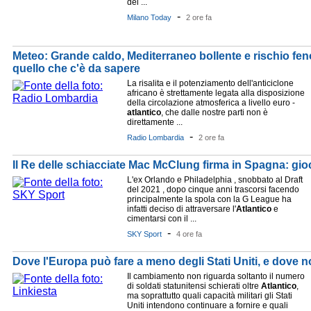
dei ...
-
Milano Today
2 ore fa
Meteo: Grande caldo, Mediterraneo bollente e rischio fen
quello che c'è da sapere
La risalita e il potenziamento dell'anticiclone
africano è strettamente legata alla disposizione
della circolazione atmosferica a livello euro -
atlantico
, che dalle nostre parti non è
direttamente ...
-
Radio Lombardia
2 ore fa
Il Re delle schiacciate Mac McClung firma in Spagna: gio
L'ex Orlando e Philadelphia , snobbato al Draft
del 2021 , dopo cinque anni trascorsi facendo
principalmente la spola con la G League ha
infatti deciso di attraversare l'
Atlantico
e
cimentarsi con il ...
-
SKY Sport
4 ore fa
Dove l'Europa può fare a meno degli Stati Uniti, e dove 
Il cambiamento non riguarda soltanto il numero
di soldati statunitensi schierati oltre
Atlantico
,
ma soprattutto quali capacità militari gli Stati
Uniti intendono continuare a fornire e quali