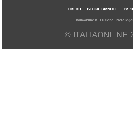
LIBERO
PAGINE BIANCHE
PAGI
Italiaonline.it
Fusione
Note legal
© ITALIAONLINE