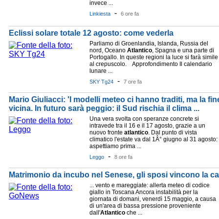
invece ...
-
Linkiesta
6 ore fa
Eclissi solare totale 12 agosto: come vederla
Parliamo di Groenlandia, Islanda, Russia del
nord, Oceano
Atlantico
, Spagna e una parte di
Portogallo. In queste regioni la luce si farà simile
al crepuscolo. Approfondimento Il calendario
lunare ...
-
SKY Tg24
7 ore fa
Mario Giuliacci: 'I modelli meteo ci hanno traditi, ma la fi
vicina. In futuro sarà peggio: il Sud rischia il clima ...
Una vera svolta con speranze concrete si
intravede tra il 16 e il 17 agosto, grazie a un
nuovo fronte
atlantico
. Dal punto di vista
climatico l'estate va dal 1Â° giugno al 31 agosto:
aspettiamo prima ...
-
Leggo
8 ore fa
Matrimonio da incubo nel Senese, gli sposi vincono la c
... vento e mareggiate: allerta meteo di codice
giallo in Toscana Ancora instabilità per la
giornata di domani, venerdì 15 maggio, a causa
di un'area di bassa pressione proveniente
dall'
Atlantico
che ...