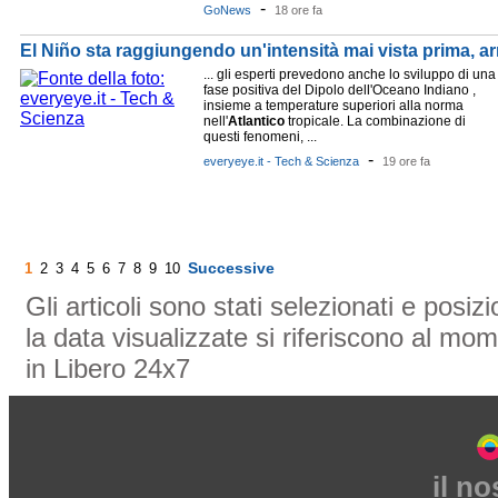
-
GoNews
18 ore fa
El Niño sta raggiungendo un'intensità mai vista prima, ar
... gli esperti prevedono anche lo sviluppo di una
fase positiva del Dipolo dell'Oceano Indiano ,
insieme a temperature superiori alla norma
nell'
Atlantico
tropicale. La combinazione di
questi fenomeni, ...
-
everyeye.it - Tech & Scienza
19 ore fa
Successive
1
2
3
4
5
6
7
8
9
10
Gli articoli sono stati selezionati e posi
la data visualizzate si riferiscono al mom
in Libero 24x7
il n