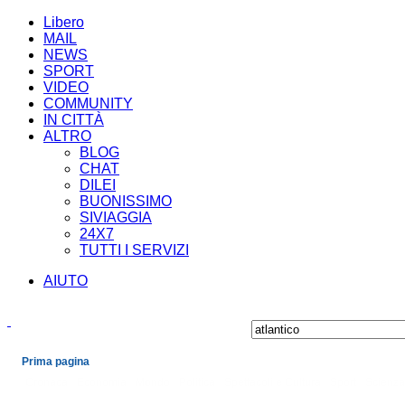
Libero
MAIL
NEWS
SPORT
VIDEO
COMMUNITY
IN CITTÀ
ALTRO
BLOG
CHAT
DILEI
BUONISSIMO
SIVIAGGIA
24X7
TUTTI I SERVIZI
AIUTO
Prima pagina
Cronaca
Economia
Mondo
Politica
Spettacoli e Cultura
Sport
Scienza