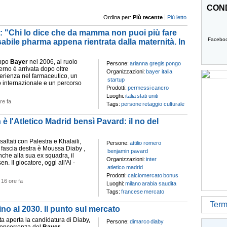
COND
Ordina per:
Più recente
Più letto
a: "Chi lo dice che da mamma non puoi più fare
Facebo
abile pharma appena rientrata dalla maternità. In
uppo
Bayer
nel 2006, al ruolo
Persone:
arianna gregis
pongo
erno è arrivata dopo oltre
Organizzazioni:
bayer italia
perienza nel farmaceutico, un
startup
ro internazionale e un percorso
Prodotti:
permessi
cancro
Luoghi:
italia
stati uniti
re fa
Tags:
persone
retaggio culturale
è l'Atletico Madrid bensì Pavard: il no del
i saltati con Palestra e Khalaili,
Persone:
attilio romero
la fascia destra è Moussa Diaby ,
benjamin pavard
nche alla sua ex squadra, il
Organizzazioni:
inter
n. Il giocatore, oggi all'Al -
atletico madrid
Prodotti:
calciomercato
bonus
-
16 ore fa
Luoghi:
milano
arabia saudita
Tags:
francese
mercato
Termi
ino al 2030. Il punto sul mercato
ta aperta la candidatura di Diaby,
Persone:
dimarco
diaby