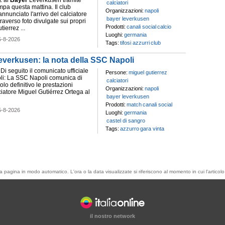
z al
Bayer
Leverkusen tramite
calciatori
pa questa mattina. Il club
Organizzazioni:
napoli
nnunciato l'arrivo del calciatore
bayer leverkusen
raverso foto divulgate sui propri
Prodotti:
canali social
calcio
tierrez ...
Luoghi:
germania
5-8-2026
Tags:
tifosi azzurri
club
everkusen: la nota della SSC Napoli
 Di seguito il comunicato ufficiale
Persone:
miguel gutierrez
li: La SSC Napoli comunica di
calciatori
olo definitivo le prestazioni
Organizzazioni:
napoli
ciatore Miguel Gutiérrez Ortega al
bayer leverkusen
Prodotti:
match
canali social
5-8-2026
Luoghi:
germania
castel di sangro
Tags:
azzurro
gara vinta
esta pagina in modo automatico. L'ora o la data visualizzate si riferiscono al momento in cui l'artic
il nostro network