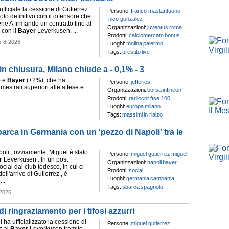
ufficiale la cessione di Gutierrez
Persone:
franco mastantuono
olo definitivo con il difensore che
nico gonzalez
erie A firmando un contratto fino al
Organizzazioni:
juventus
roma
 con il
Bayer
Leverkusen. ...
Prodotti:
calciomercato
bonus
5-8-2026
Luoghi:
molina
palermo
Tags:
prestito
live
in chiusura, Milano chiude a - 0,1% - 3
) e
Bayer
(+2%), che ha
Persone:
jefferies
rimestrali superiori alle attese e
Organizzazioni:
borsa
infineon
Prodotti:
radiocor
ftse 100
Luoghi:
europa
milano
Tags:
massimi
in rialzo
barca in Germania con un 'pezzo di Napoli' tra le
oli , ovviamente, Miguel è stato
Persone:
miguel gutierrez
miguel
r
Leverkusen . In un post
Organizzazioni:
napoli
bayer
ocial dal club tedesco, in cui ci
Prodotti:
social
ell'arrivo di Gutierrez , è
Luoghi:
germania
campania
..
Tags:
sbarca
spagnolo
2026
di ringraziamento per i tifosi azzurri
i ha ufficializzato la cessione di
Persone:
miguel gutierrez