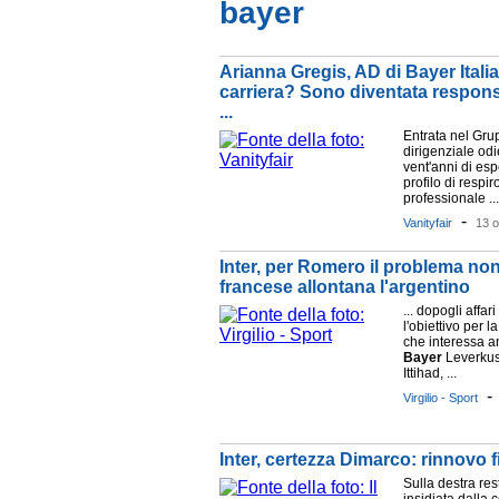
bayer
Arianna Gregis, AD di Bayer Itali
carriera? Sono diventata respons
...
Entrata nel Gr
dirigenziale odi
vent'anni di es
profilo di respi
professionale ...
-
Vanityfair
13 o
Inter, per Romero il problema non 
francese allontana l'argentino
... dopogli affar
l'obiettivo per 
che interessa a
Bayer
Leverkuse
Ittihad, ...
Virgilio - Sport
Inter, certezza Dimarco: rinnovo f
Sulla destra res