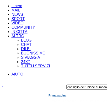
Libero
MAIL
NEWS
SPORT
VIDEO
COMMUNITY
IN CITTÀ
ALTRO
BLOG
CHAT
DILEI
BUONISSIMO
SIVIAGGIA
24X7
TUTTI I SERVIZI
AIUTO
Prima pagina
Cronaca
Economia
Mondo
Politica
Spe