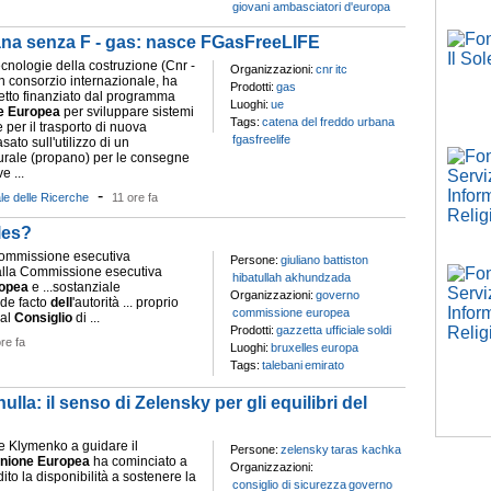
giovani ambasciatori d'europa
ana senza F - gas: nasce FGasFreeLIFE
 tecnologie della costruzione (Cnr -
Organizzazioni:
cnr
itc
 un consorzio internazionale, ha
Prodotti:
gas
etto finanziato dal programma
Luoghi:
ue
e
Europea
per sviluppare sistemi
Tags:
catena del freddo urbana
e per il trasporto di nuova
fgasfreelife
ato sull'utilizzo di un
turale (propano) per le consegne
e ...
-
le delle Ricerche
11 ore fa
les?
a Commissione esecutiva
Persone:
giuliano battiston
alla Commissione esecutiva
hibatullah akhundzada
opea
e ...sostanziale
Organizzazioni:
governo
 de facto
dell
'autorità ... proprio
commissione europea
 al
Consiglio
di ...
Prodotti:
gazzetta ufficiale
soldi
re fa
Luoghi:
bruxelles
europa
Tags:
talebani
emirato
lla: il senso di Zelensky per gli equilibri del
me Klymenko a guidare il
Persone:
zelensky
taras kachka
nione
Europea
ha cominciato a
Organizzazioni:
adito la disponibilità a sostenere la
consiglio di sicurezza
governo