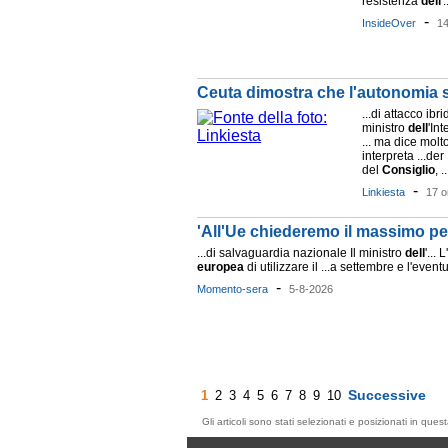
resistenza
dell
'.
-
InsideOver
14
Ceuta dimostra che l'autonomia st
...di attacco ibri
ministro
dell
'In
... ma dice molto
interpreta ...de
del
Consiglio
, ..
-
Linkiesta
17 o
'All'Ue chiederemo il massimo per 
...di salvaguardia nazionale Il ministro
dell
'... 
europea
di utilizzare il ...a settembre e l'event
-
Momento-sera
5-8-2026
Successive
1
2
3
4
5
6
7
8
9
10
Gli articoli sono stati selezionati e posizionati in qu