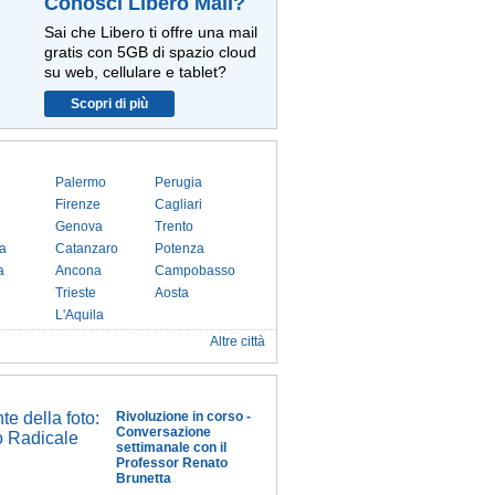
Conosci Libero Mail?
Sai che Libero ti offre una mail
gratis con 5GB di spazio cloud
su web, cellulare e tablet?
Scopri di più
Palermo
Perugia
Firenze
Cagliari
Genova
Trento
a
Catanzaro
Potenza
a
Ancona
Campobasso
Trieste
Aosta
L'Aquila
Altre città
Rivoluzione in corso -
Conversazione
settimanale con il
Professor Renato
Brunetta