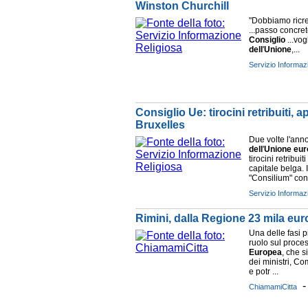
Winston Churchill
"Dobbiamo ricre
...passo concret
Consiglio
...vog
dell
'
Unione
,...
Servizio Informaz
Consiglio Ue: tirocini retribuiti, 
Bruxelles
Due volte l'anno
dell
'
Unione
eur
tirocini retribui
capitale belga. 
"Consilium" cons
Servizio Informaz
Rimini, dalla Regione 23 mila eu
Una delle fasi p
ruolo sul proce
Europea
, che s
dei ministri, 
e potr ...
ChiamamiCitta