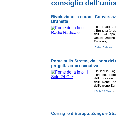
consiglio dell'uni
Rivoluzione in corso - Conversaz
Brunetta
...di Renato Br
...Brunetta (pre
dell
'... Sviluppo
Umani,
Unione
Europea
, ...
Radio Radicale
Ponte sullo Stretto, via libera del
progettazione esecutiva
...lo scorso 5 a
...procedure pre
dell
'...previste 
dell
'
Unione
...p
dell
'
Unione
Eur
Il Sole 24 Ore
Consiglio d'Europa: Zurigo e Stra