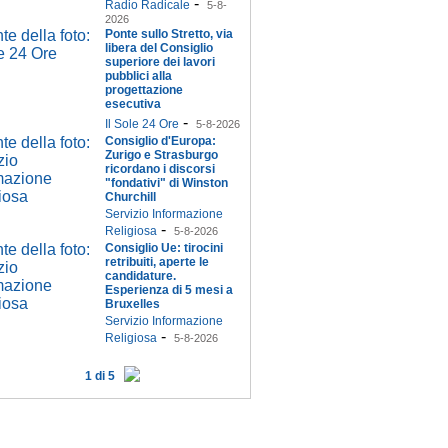
-
Radio Radicale
5-8-
2026
Ponte sullo Stretto, via
libera del Consiglio
superiore dei lavori
pubblici alla
progettazione
esecutiva
-
Il Sole 24 Ore
5-8-2026
Consiglio d'Europa:
Zurigo e Strasburgo
ricordano i discorsi
"fondativi" di Winston
Churchill
Servizio Informazione
-
Religiosa
5-8-2026
Consiglio Ue: tirocini
retribuiti, aperte le
candidature.
Esperienza di 5 mesi a
Bruxelles
Servizio Informazione
-
Religiosa
5-8-2026
1 di 5