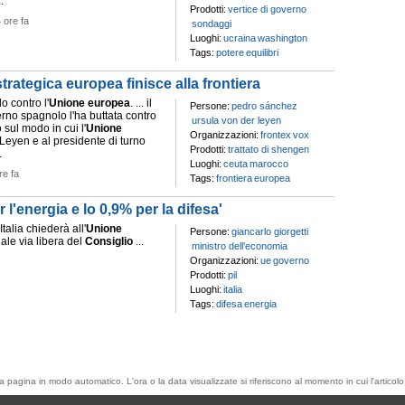
..
Prodotti:
vertice di governo
 ore fa
sondaggi
Luoghi:
ucraina
washington
Tags:
potere
equilibri
rategica europea finisce alla frontiera
do contro l'
Unione
europea
. ... il
Persone:
pedro sánchez
terno spagnolo l'ha buttata contro
ursula von der leyen
 sul modo in cui l'
Unione
Organizzazioni:
frontex
vox
r Leyen e al presidente di turno
Prodotti:
trattato di shengen
.
Luoghi:
ceuta
marocco
re fa
Tags:
frontiera
europea
l'energia e lo 0,9% per la difesa'
L'Italia chiederà all'
Unione
Persone:
giancarlo giorgetti
uale via libera del
Consiglio
...
ministro dell'economia
Organizzazioni:
ue
governo
Prodotti:
pil
Luoghi:
italia
Tags:
difesa
energia
esta pagina in modo automatico. L'ora o la data visualizzate si riferiscono al momento in cui l'artic