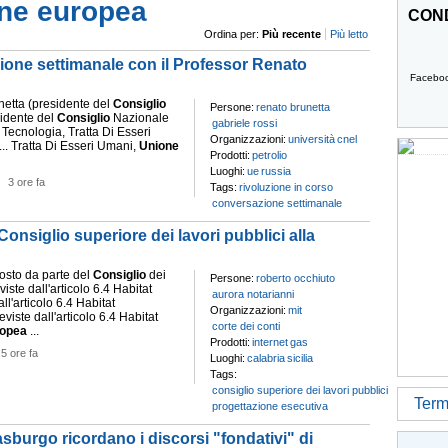
one europea
COND
Ordina per:
Più recente
Più letto
ione settimanale con il Professor Renato
Facebo
unetta (presidente del
Consiglio
Persone:
renato brunetta
sidente del
Consiglio
Nazionale
gabriele rossi
, Tecnologia, Tratta Di Esseri
Organizzazioni:
università
cnel
... Tratta Di Esseri Umani,
Unione
Prodotti:
petrolio
Luoghi:
ue
russia
-
3 ore fa
Tags:
rivoluzione in corso
conversazione settimanale
 Consiglio superiore dei lavori pubblici alla
gosto da parte del
Consiglio
dei
Persone:
roberto occhiuto
viste dall'articolo 6.4 Habitat
aurora notarianni
dall'articolo 6.4 Habitat
Organizzazioni:
mit
reviste dall'articolo 6.4 Habitat
corte dei conti
opea
...
Prodotti:
internet
gas
-
5 ore fa
Luoghi:
calabria
sicilia
Tags:
consiglio superiore dei lavori pubblici
Termi
progettazione esecutiva
sburgo ricordano i discorsi "fondativi" di