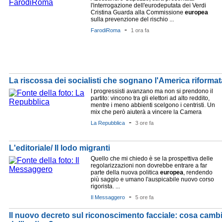
l'interrogazione dell'eurodeputata dei Verdi
Cristina Guarda alla Commissione
europea
sulla prevenzione del rischio ...
-
FarodiRoma
1 ora fa
La riscossa dei socialisti che sognano l'America riformat
I progressisti avanzano ma non si prendono il
partito: vincono tra gli elettori ad alto reddito,
mentre i meno abbienti scelgono i centristi. Un
mix che però aiuterà a vincere la Camera
-
La Repubblica
3 ore fa
L'editoriale/ Il lodo migranti
Quello che mi chiedo è se la prospettiva delle
regolarizzazioni non dovrebbe entrare a far
parte della nuova politica
europea
, rendendo
più saggio e umano l'auspicabile nuovo corso
rigorista. ...
-
Il Messaggero
5 ore fa
Il nuovo decreto sul riconoscimento facciale: cosa cambia