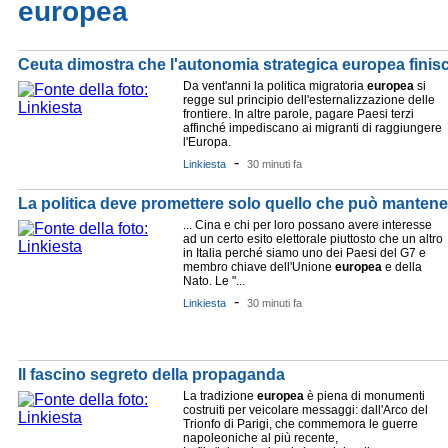
europea
Ceuta dimostra che l'autonomia strategica europea finisce
Da vent'anni la politica migratoria
europea
si
regge sul principio dell'esternalizzazione delle
frontiere. In altre parole, pagare Paesi terzi
affinché impediscano ai migranti di raggiungere
l'Europa.
-
Linkiesta
30 minuti fa
La politica deve promettere solo quello che può mantene
... Cina e chi per loro possano avere interesse
ad un certo esito elettorale piuttosto che un altro
in Italia perché siamo uno dei Paesi del G7 e
membro chiave dell'Unione
europea
e della
Nato. Le "...
-
Linkiesta
30 minuti fa
Il fascino segreto della propaganda
La tradizione
europea
è piena di monumenti
costruiti per veicolare messaggi: dall'Arco del
Trionfo di Parigi, che commemora le guerre
napoleoniche al più recente,