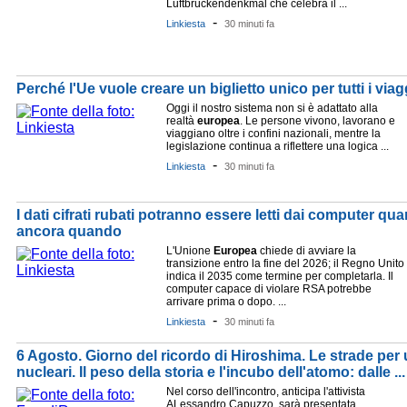
Luftbrückendenkmal che celebra il ...
-
Linkiesta
30 minuti fa
Perché l'Ue vuole creare un biglietto unico per tutti i viag
Oggi il nostro sistema non si è adattato alla
realtà
europea
. Le persone vivono, lavorano e
viaggiano oltre i confini nazionali, mentre la
legislazione continua a riflettere una logica ...
-
Linkiesta
30 minuti fa
I dati cifrati rubati potranno essere letti dai computer q
ancora quando
L'Unione
Europea
chiede di avviare la
transizione entro la fine del 2026; il Regno Unito
indica il 2035 come termine per completarla. Il
computer capace di violare RSA potrebbe
arrivare prima o dopo. ...
-
Linkiesta
30 minuti fa
6 Agosto. Giorno del ricordo di Hiroshima. Le strade pe
nucleari. Il peso della storia e l'incubo dell'atomo: dalle ...
Nel corso dell'incontro, anticipa l'attivista
ALessandro Capuzzo, sarà presentata