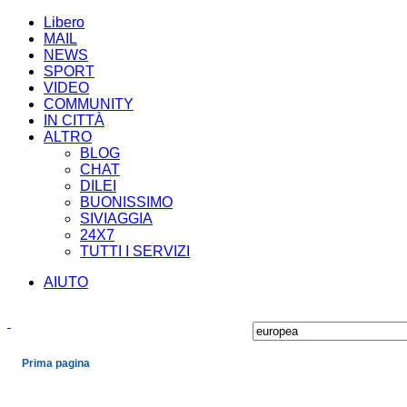
Libero
MAIL
NEWS
SPORT
VIDEO
COMMUNITY
IN CITTÀ
ALTRO
BLOG
CHAT
DILEI
BUONISSIMO
SIVIAGGIA
24X7
TUTTI I SERVIZI
AIUTO
Prima pagina
Cronaca
Economia
Mondo
Politica
Spettacoli e Cultura
Sport
Scienza