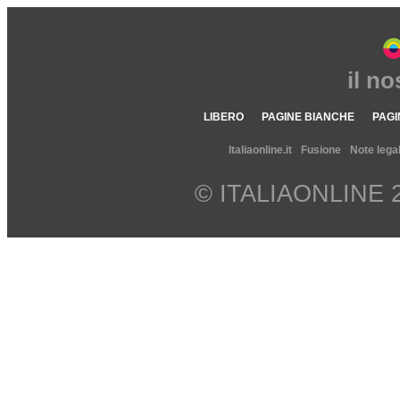
il n
LIBERO
PAGINE BIANCHE
PAGI
Italiaonline.it
Fusione
Note legal
© ITALIAONLINE