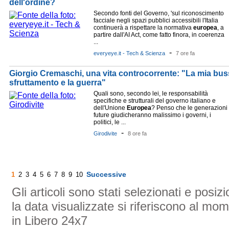
dell'ordine?
Secondo fonti del Governo, 'sul riconoscimento
facciale negli spazi pubblici accessibili l'Italia
continuerà a rispettare la normativa
europea
, a
partire dall'AI Act, come fatto finora, in coerenza
...
-
everyeye.it - Tech & Scienza
7 ore fa
Giorgio Cremaschi, una vita controcorrente: "La mia busso
sfruttamento e la guerra"
Quali sono, secondo lei, le responsabilità
specifiche e strutturali del governo italiano e
dell'Unione
Europea
? Penso che le generazioni
future giudicheranno malissimo i governi, i
politici, le ...
-
Girodivite
8 ore fa
Successive
1
2
3
4
5
6
7
8
9
10
Gli articoli sono stati selezionati e posi
la data visualizzate si riferiscono al mom
in Libero 24x7