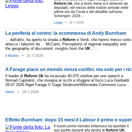
Reform
Uk
, che a inizio mese si è dimesso da
deputato, nel mezzo delle notizie arrivate nelle
ultime ore da Ceuta e del dibattito sull'area
Schengen. 2026 ...
-
Leggo
31-7-2026
La periferia al centro: la scommessa di Andy Burnham
... dall'altro, ha aperto la strada a
Reform
e Verdi, che hanno messo sotto
attacco i laburisti da ... McCann, Perceptions of regional inequality and
the geography of discontent: insights from the
UK
, '...
-
il Mulino
31-7-2026
A Farage piace un mondo senza confini, ma solo per i ric
Il leader di
Reform
Uk
ha incassato 40.075 sterline per uno speech a
Nomad Capitalist, che insegna ai ricchi a sfuggire al fisco Luca Garibaldi
28.07.2026 Nigel Farage © Gage Skidmore/Wikimedia Commons Luca ...
-
Valori
28-7-2026
Effetto Burnham: dopo 15 mesi il Labour è primo e supe
Il nuovo primo ministro britannico ha riportato il
suo partito davanti alla destra di
Reform
UK
,