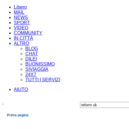
Libero
MAIL
NEWS
SPORT
VIDEO
COMMUNITY
IN CITTÀ
ALTRO
BLOG
CHAT
DILEI
BUONISSIMO
SIVIAGGIA
24X7
TUTTI I SERVIZI
AIUTO
Prima pagina
Cronaca
Economia
Mondo
Politica
Spettacoli e Cultura
Sport
Scienza