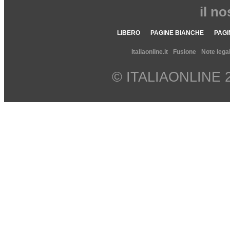
il n
LIBERO
PAGINE BIANCHE
PAGI
Italiaonline.it
Fusione
Note legal
© ITALIAONLINE