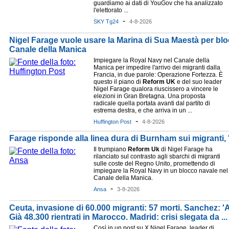
guardiamo ai dati di YouGov che ha analizzato
l'elettorato ...
-
SKY Tg24
4-8-2026
Nigel Farage vuole usare la Marina di Sua Maestà per bloc
Canale della Manica
Impiegare la Royal Navy nel Canale della
Manica per impedire l'arrivo dei migranti dalla
Francia, in due parole: Operazione Fortezza. È
questo il piano di
Reform
UK
e del suo leader
Nigel Farage qualora riuscissero a vincere le
elezioni in Gran Bretagna. Una proposta
radicale quella portata avanti dal partito di
estrema destra, e che arriva in un ...
-
Huffington Post
4-8-2026
Farage risponde alla linea dura di Burnham sui migranti, 
Il trumpiano
Reform
Uk
di Nigel Farage ha
rilanciato sul contrasto agli sbarchi di migranti
sulle coste del Regno Unito, promettendo di
impiegare la Royal Navy in un blocco navale nel
Canale della Manica.
-
Ansa
3-8-2026
Ceuta, invasione di 60.000 migranti: 57 morti. Sanchez: 'A
Già 48.300 rientrati in Marocco. Madrid: crisi slegata da ...
Così in un post su X Nigel Farage, leader di