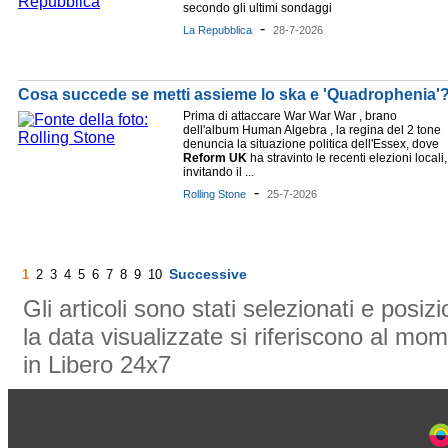
secondo gli ultimi sondaggi
-
La Repubblica
28-7-2026
Cosa succede se metti assieme lo ska e 'Quadrophenia'
Prima di attaccare War War War , brano
dell'album Human Algebra , la regina del 2 tone
denuncia la situazione politica dell'Essex, dove
Reform
UK
ha stravinto le recenti elezioni locali,
invitando il ...
-
Rolling Stone
25-7-2026
Successive
1
2
3
4
5
6
7
8
9
10
Gli articoli sono stati selezionati e posi
la data visualizzate si riferiscono al mom
in Libero 24x7