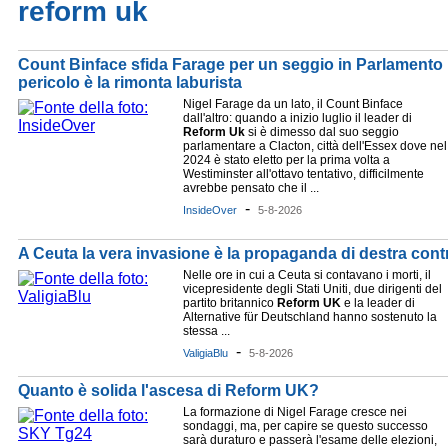
reform uk
Count Binface sfida Farage per un seggio in Parlamento 
pericolo è la rimonta laburista
Nigel Farage da un lato, il Count Binface
dall'altro: quando a inizio luglio il leader di
Reform
Uk
si è dimesso dal suo seggio
parlamentare a Clacton, città dell'Essex dove nel
2024 è stato eletto per la prima volta a
Westiminster all'ottavo tentativo, difficilmente
avrebbe pensato che il ...
-
InsideOver
5-8-2026
A Ceuta la vera invasione è la propaganda di destra cont
Nelle ore in cui a Ceuta si contavano i morti, il
vicepresidente degli Stati Uniti, due dirigenti del
partito britannico
Reform
UK
e la leader di
Alternative für Deutschland hanno sostenuto la
stessa ...
-
ValigiaBlu
5-8-2026
Quanto è solida l'ascesa di Reform UK?
La formazione di Nigel Farage cresce nei
sondaggi, ma, per capire se questo successo
sarà duraturo e passerà l'esame delle elezioni,