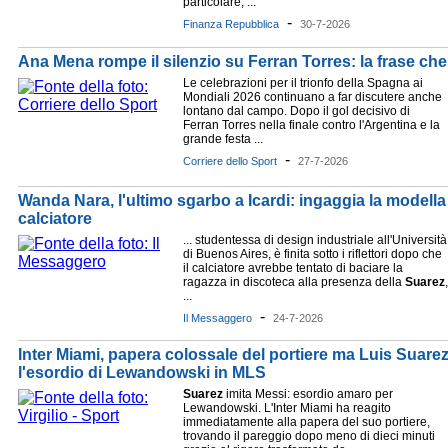
particolare, ...
-
Finanza Repubblica
30-7-2026
Ana Mena rompe il silenzio su Ferran Torres: la frase che 
Le celebrazioni per il trionfo della Spagna ai
Mondiali 2026 continuano a far discutere anche
lontano dal campo. Dopo il gol decisivo di
Ferran Torres nella finale contro l'Argentina e la
grande festa ...
-
Corriere dello Sport
27-7-2026
Wanda Nara, l'ultimo sgarbo a Icardi: ingaggia la modell
calciatore
... studentessa di design industriale all'Università
di Buenos Aires, è finita sotto i riflettori dopo che
il calciatore avrebbe tentato di baciare la
ragazza in discoteca alla presenza della
Suarez
,
...
-
Il Messaggero
24-7-2026
Inter Miami, papera colossale del portiere ma Luis Suare
l'esordio di Lewandowski in MLS
Suarez
imita Messi: esordio amaro per
Lewandowski. L'Inter Miami ha reagito
immediatamente alla papera del suo portiere,
trovando il pareggio dopo meno di dieci minuti