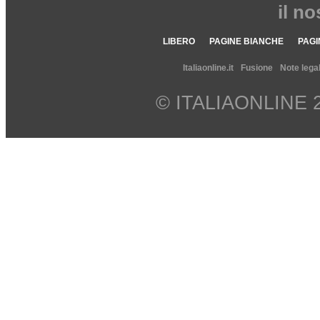
il n
LIBERO
PAGINE BIANCHE
PAGI
Italiaonline.it
Fusione
Note legal
© ITALIAONLINE