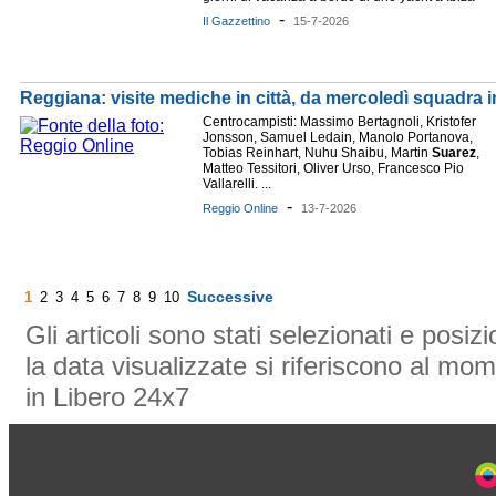
-
Il Gazzettino
15-7-2026
Reggiana: visite mediche in città, da mercoledì squadra in
Centrocampisti: Massimo Bertagnoli, Kristofer
Jonsson, Samuel Ledain, Manolo Portanova,
Tobias Reinhart, Nuhu Shaibu, Martin
Suarez
,
Matteo Tessitori, Oliver Urso, Francesco Pio
Vallarelli. ...
-
Reggio Online
13-7-2026
Successive
1
2
3
4
5
6
7
8
9
10
Gli articoli sono stati selezionati e posi
la data visualizzate si riferiscono al mom
in Libero 24x7