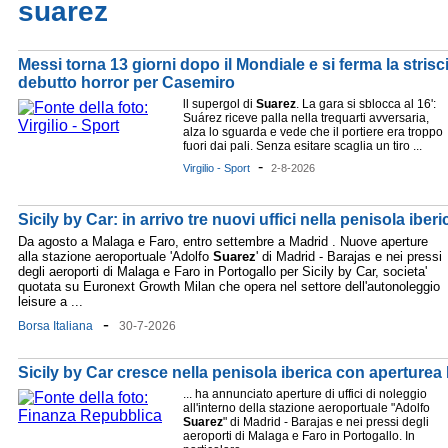
suarez
Messi torna 13 giorni dopo il Mondiale e si ferma la strisc
debutto horror per Casemiro
ll supergol di
Suarez
. La gara si sblocca al 16':
Suárez riceve palla nella trequarti avversaria,
alza lo sguarda e vede che il portiere era troppo
fuori dai pali. Senza esitare scaglia un tiro ...
-
Virgilio - Sport
2-8-2026
Sicily by Car: in arrivo tre nuovi uffici nella penisola iberi
Da agosto a Malaga e Faro, entro settembre a Madrid . Nuove aperture
alla stazione aeroportuale 'Adolfo
Suarez
' di Madrid - Barajas e nei pressi
degli aeroporti di Malaga e Faro in Portogallo per Sicily by Car, societa'
quotata su Euronext Growth Milan che opera nel settore dell'autonoleggio
leisure a ...
-
Borsa Italiana
30-7-2026
Sicily by Car cresce nella penisola iberica con aperturea
... ha annunciato aperture di uffici di noleggio
all'interno della stazione aeroportuale "Adolfo
Suarez
" di Madrid - Barajas e nei pressi degli
aeroporti di Malaga e Faro in Portogallo. In