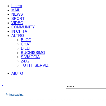
Libero
MAIL
NEWS
SPORT
VIDEO
COMMUNITY
IN CITTÀ
ALTRO
BLOG
CHAT
DILEI
BUONISSIMO
SIVIAGGIA
24X7
TUTTI I SERVIZI
AIUTO
Prima pagina
Cronaca
Economia
Mondo
Politica
Spettacoli e Cultura
Sport
Scienza