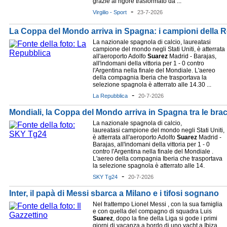
grazie al rigore trasformato da ...
-
Virgilio - Sport
23-7-2026
La Coppa del Mondo arriva in Spagna: i campioni della 
La nazionale spagnola di calcio, laureatasi
campione del mondo negli Stati Uniti, è atterrata
all'aeroporto Adolfo
Suarez
Madrid - Barajas,
all'indomani della vittoria per 1 - 0 contro
l'Argentina nella finale del Mondiale. L'aereo
della compagnia Iberia che trasportava la
selezione spagnola è atterrato alle 14.30 ...
-
La Repubblica
20-7-2026
Mondiali, la Coppa del Mondo arriva in Spagna tra le brac
La nazionale spagnola di calcio,
laureatasi campione del mondo negli Stati Uniti,
è atterrata all'aeroporto Adolfo
Suarez
Madrid -
Barajas, all'indomani della vittoria per 1 - 0
contro l'Argentina nella finale del Mondiale .
L'aereo della compagnia Iberia che trasportava
la selezione spagnola è atterrato alle 14.
-
SKY Tg24
20-7-2026
Inter, il papà di Messi sbarca a Milano e i tifosi sognano
Nel frattempo Lionel Messi , con la sua famiglia
e con quella del compagno di squadra Luis
Suarez
, dopo la fine della Liga si gode i primi
giorni di vacanza a bordo di uno yacht a Ibiza